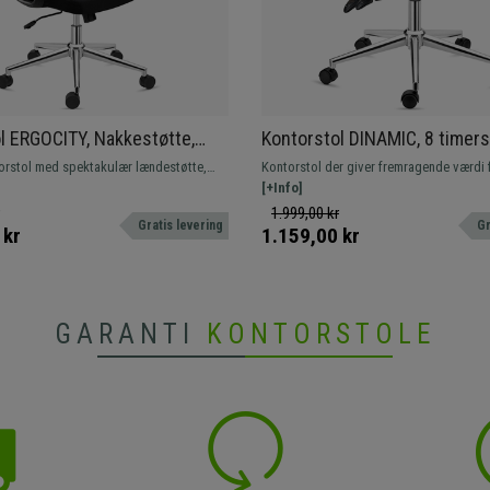
l ERGOCITY, Nakkestøtte,
Kontorstol DINAMIC, 8 timers
te, Vipbart ryglæn, I sort
Justerbart Ryglæn, Komforta
orstol med spektakulær lændestøtte,
Kontorstol der giver fremragende værdi 
Robust, I Sort
tabel. Robust og holdbar med metalfod.
meget komfortabel og robust. Justerbar
[+Info]
armlæn, ergonomisk designet.
1.999,00 kr
Gratis levering
Gr
 kr
1.159,00 kr
GARANTI
KONTORSTOLE