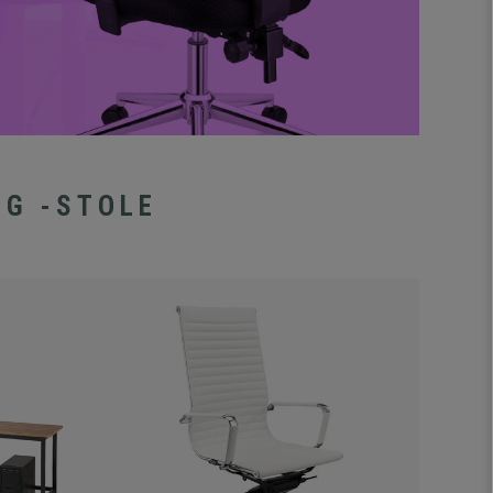
OG -STOLE
-39%