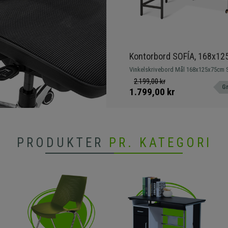
Kontorbord SOFÍA, 168x12
Metalstel I Sort, Træoverfla
Vinkelskrivebord Mål 168x125x75cm S
metalstel
2.199,00 kr
Gr
1.799,00 kr
PRODUKTER
PR. KATEGORI