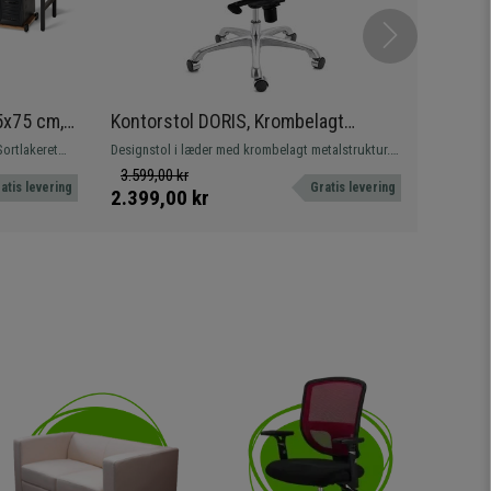
5x75 cm,
Kontorstol DORIS, Krombelagt
Kontor
de I Eg
Metalstel, Elegant Udførelse, I Hvidt
Lændest
ortlakeret
Designstol i læder med krombelagt metalstruktur.
Komplet k
Læder
Vippemekanisme med 4 positioner Komfort og
meget kom
3.599,00 kr
1.699,0
atis levering
Gratis levering
design!
metalfod.
2.399,00 kr
1.029,