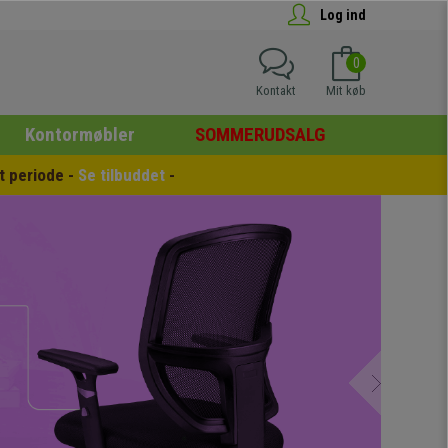
Log ind
0
Kontakt
Mit køb
Kontormøbler
SOMMERUDSALG
 periode - 
Se tilbuddet
 -