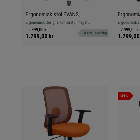
Ergonomisk stol EVANS,
Ergonomis
Professionel Brug I 8 Timer, Flot
Brug, Nak
Ergonomisk designerkontorstol meget
Ergonomisk st
Design og Kvalitet, Metalfod, I Grå
Lændestøt
komfortabel, med elegant design og metalfod.
til intensiv b
2.899,00 kr
2.999,00 kr
Gratis levering
og kvalitet. H
1.799,00 kr
1.799,00
-39%