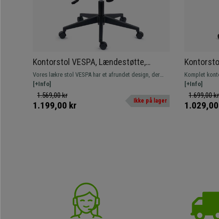
Kontorstol VESPA, Lændestøtte,
Kontorsto
Justerbare Armlæn, Komfortabel og
Lændestøt
Vores lækre stol VESPA har et afrundet design, der
Komplet kont
Pæn, I Orange Stof og Net
giver den komfort, som det flotte design antyder. Med
[+Info]
meget komfor
[+Info]
lændestøtte, synkroniseret mekanisme og justerbare
1.569,00 kr
1.699,00 kr
Ikke på lager
armlæn, hurtig levering!
1.199,00 kr
1.029,00