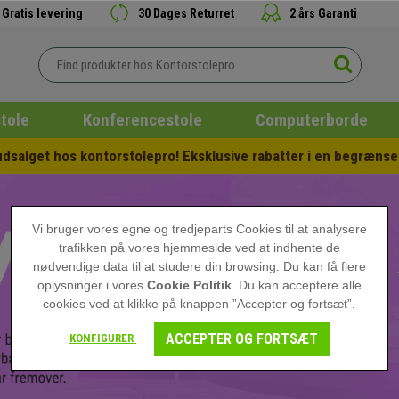
Gratis levering
30 Dages Returret
2 års Garanti
tole
Konferencestole
Computerborde
salget hos kontorstolepro! Eksklusive rabatter i en begrænset
Vi bruger vores egne og tredjeparts Cookies til at analysere
trafikken på vores hjemmeside ved at indhente de
nødvendige data til at studere din browsing. Du kan få flere
oplysninger i vores
Cookie Politik
. Du kan acceptere alle
cookies ved at klikke på knappen ”Accepter og fortsæt”.
ACCEPTER OG FORTSÆT
KONFIGURER