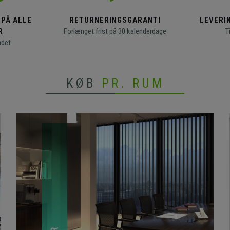
 PÅ ALLE
RETURNERINGSGARANTI
LEVERIN
R
Forlænget frist på 30 kalenderdage
T
ndet
KØB
PR. RUM