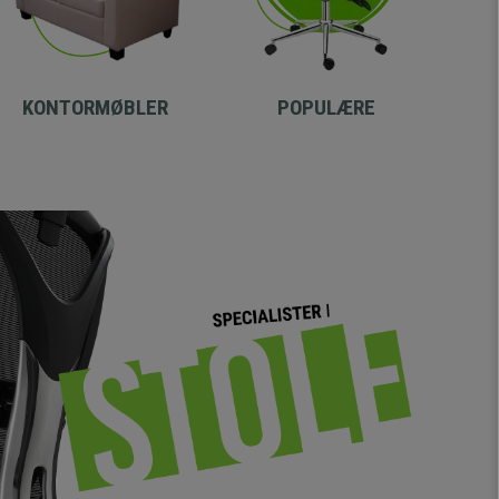
KONTORMØBLER
POPULÆRE
-33%
-32%