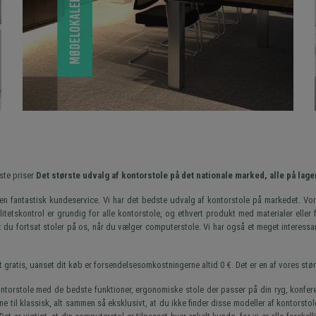
ste priser
Det største udvalg af kontorstole på det nationale marked, alle på lager
n fantastisk kundeservice. Vi har det bedste udvalg af kontorstole på markedet. Vor
tetskontrol er grundig for alle kontorstole, og ethvert produkt med materialer eller fre
at du fortsat stoler på os, når du vælger computerstole. Vi har også et meget interess
elt gratis, uanset dit køb er forsendelsesomkostningerne altid 0 €. Det er en af vores s
torstole med de bedste funktioner, ergonomiske stole der passer på din ryg, konferenc
il klassisk, alt sammen så eksklusivt, at du ikke finder disse modeller af kontorstole i 