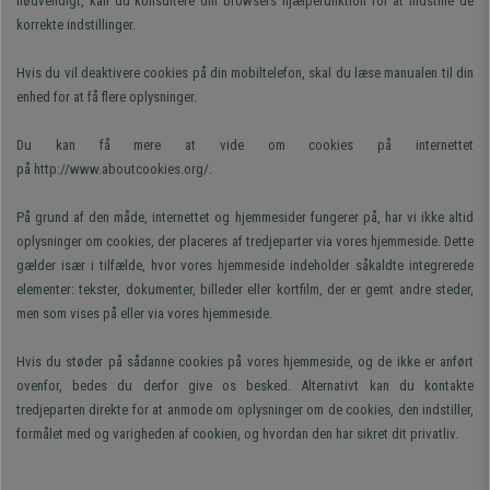
nødvendigt, kan du konsultere din browsers hjælpefunktion for at indstille de
korrekte indstillinger.
Hvis du vil deaktivere cookies på din mobiltelefon, skal du læse manualen til din
enhed for at få flere oplysninger.
Du kan få mere at vide om cookies på internettet
på http://www.aboutcookies.org/.
På grund af den måde, internettet og hjemmesider fungerer på, har vi ikke altid
oplysninger om cookies, der placeres af tredjeparter via vores hjemmeside. Dette
gælder især i tilfælde, hvor vores hjemmeside indeholder såkaldte integrerede
elementer: tekster, dokumenter, billeder eller kortfilm, der er gemt andre steder,
men som vises på eller via vores hjemmeside.
Hvis du støder på sådanne cookies på vores hjemmeside, og de ikke er anført
ovenfor, bedes du derfor give os besked. Alternativt kan du kontakte
tredjeparten direkte for at anmode om oplysninger om de cookies, den indstiller,
formålet med og varigheden af cookien, og hvordan den har sikret dit privatliv.