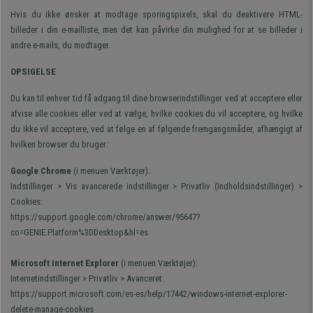
Hvis du ikke ønsker at modtage sporingspixels, skal du deaktivere HTML-
billeder i din e-mailliste, men det kan påvirke din mulighed for at se billeder i
andre e-mails, du modtager.
OPSIGELSE
Du kan til enhver tid få adgang til dine browserindstillinger ved at acceptere eller
afvise alle cookies eller ved at vælge, hvilke cookies du vil acceptere, og hvilke
du ikke vil acceptere, ved at følge en af følgende fremgangsmåder, afhængigt af
hvilken browser du bruger:
Google Chrome
(i menuen Værktøjer):
Indstillinger > Vis avancerede indstillinger > Privatliv (Indholdsindstillinger) >
Cookies:
https://support.google.com/chrome/answer/95647?
co=GENIE.Platform%3DDesktop&hl=es
Microsoft Internet Explorer
(i menuen Værktøjer):
Internetindstillinger > Privatliv > Avanceret:
https://support.microsoft.com/es-es/help/17442/windows-internet-explorer-
delete-manage-cookies