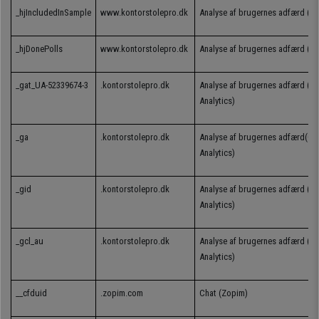
_hjIncludedInSample
www.kontorstolepro.dk
An
alyse
af
brugernes
adfærd
(Ho
_hjDonePolls
www.kontorstolepro.dk
An
alyse
af
brugernes
adfærd
(Ho
_gat_UA-52339674-3
.
kontorstolepro.dk
An
alyse
af
brugernes
adfærd
(Go
Analytics)
_ga
.
kontorstolepro.dk
An
alyse
af
brugernes
adfærd
(Go
Analytics)
_gid
.
kontorstolepro.dk
An
alyse
af
brugernes
adfærd
(Go
Analytics)
_gcl_au
.
kontorstolepro.dk
An
alyse
af
brugernes
adfærd
(Go
Analytics)
__cfduid
.zopim.com
Chat (Zopim)