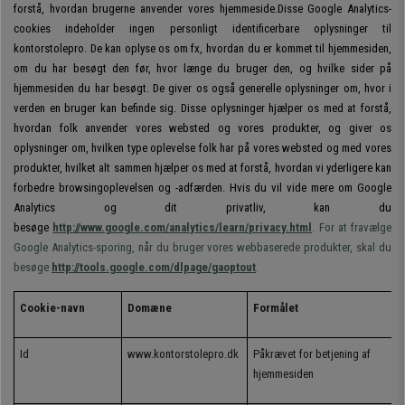
forstå, hvordan brugerne anvender vores hjemmeside.Disse Google Analytics-
cookies indeholder ingen personligt identificerbare oplysninger til
kontorstolepro. De kan oplyse os om fx, hvordan du er kommet til hjemmesiden,
om du har besøgt den før, hvor længe du bruger den, og hvilke sider på
hjemmesiden du har besøgt. De giver os også generelle oplysninger om, hvor i
verden en bruger kan befinde sig. Disse oplysninger hjælper os med at forstå,
hvordan folk anvender vores websted og vores produkter, og giver os
oplysninger om, hvilken type oplevelse folk har på vores websted og med vores
produkter, hvilket alt sammen hjælper os med at forstå, hvordan vi yderligere kan
forbedre browsingoplevelsen og -adfærden. Hvis du vil vide mere om Google
Analytics og dit privatliv, kan du
besøge
http://www.google.com/analytics/learn/privacy.html
. For at fravælge
Google Analytics-sporing, når du bruger vores webbaserede produkter, skal du
besøge
http://tools.google.com/dlpage/gaoptout
.
Cookie-navn
Dom
æne
Formålet
Id
www.kontorstolepro.dk
Påkrævet for betjening af
hjemmesiden