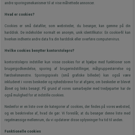
andre sporingsmekanismer til at vise målrettede annoncer.
Hvad er cookies?
Cookies er små datafiler, som websteder, du besøger, kan gemme på din
harddisk. De indeholder normalt en anonym, unik identifikator. En cookie-fil kan
hverken indhente andre data fra din harddisk eller overføre computervirus.
Hvilke cookies benytter kontorstolepro?
kontorstolepro indstiller kun visse cookies for at hjælpe med funktioner som
brugergodkendelse, sporing af brugerindstillinger, målgruppestørrelse og
færdselsmønstre. Sporingspixels (små grafiske billeder) kan også være
inkluderet i vores beskeder og nyhedsbreve for at afgøre, om beskeder er blevet
åbnet og links besøgt. På grund af vores samarbejder med tredjeparter har de
også mulighed for at indstille cookies.
Nedenfor er en liste over de kategorier af cookies, der findes på vores websted,
og en beskrivelse af, hvad de gør. Vi foreslår, at du besøger denne liste med
regelmæssige mellemrum, da vi opdaterer disse oplysninger fra tid til anden.
Funktionelle cookies