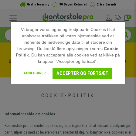
Gratis levering
30 Dages Returret
2 års Garanti
0
Vi bruger vores egne og tredjeparts Cookies til at
analysere trafikken på vores hjemmeside ved at
indhente de nødvendige data til at studere din
browsing. Du kan få flere oplysninger i vores
Cookie
Politik
. Du kan acceptere alle cookies ved at klikke på
Udnyt sommerudsalget hos kontorstolepro! Eksklusive 
knappen ”Accepter og fortsæt”.
rabatter i en begrænset periode - 
Se tilbuddet
 -
ACCEPTER OG FORTSÆT
KONFIGURER
COOKIE-POLITIK
Informationsside om cookies
Kontorstolepro anvender cookies og sporingspixler til at indsamle oplysninger,
der hjælper os med at levere vores tjenester til dig. Vi benytter ikke cookies eller