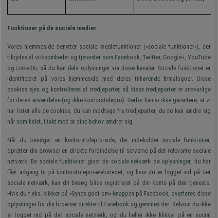
Funktioner på de sociale medier
Vores hjemmeside benytter sociale mediefunktioner (»sociale funktioner«), der
tilbydes af virksomheder og tjenester som Facebook, Twitter, Google+, YouTube
og LinkedIn, så du kan dele oplysninger via disse kanaler. Sociale funktioner er
identificeret på vores hjemmeside med deres tilhørende firmalogoer. Disse
cookies ejes og kontrolleres af tredjeparter, så disse tredjeparter er ansvarlige
for deres anvendelse (og ikke kontorstolepro). Derfor kan vi ikke garantere, at vi
har listet alle de cookies, du kan modtage fra tredjeparter, da de kan ændre sig
når som helst, i takt med at dine behov ændrer sig.
Når du besøger en kontorstolepro-side, der indeholder sociale funktioner,
opretter din browser en direkte forbindelse til serverne på det relevante sociale
netværk. De sociale funktioner giver de sociale netværk de oplysninger, du har
fået adgang til på kontorstolepro-webstedet, og hvis du er logget ind på det
sociale netværk, kan dit besøg blive registreret på din konto på den tjeneste.
Hvis du f.eks. klikker på »Synes godt om«-knappen på Facebook, overføres disse
oplysninger fra din browser direkte til Facebook og gemmes der. Selvom du ikke
er logget ind på det sociale netværk, og du heller ikke klikker på en social