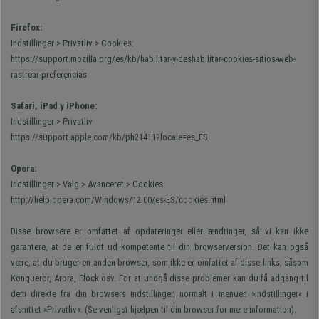
Firefox:
Indstillinger > Privatliv > Cookies:
https://support.mozilla.org/es/kb/habilitar-y-deshabilitar-cookies-sitios-web-
rastrear-preferencias
Safari, iPad y iPhone:
Indstillinger >
Privatliv
https://support.apple.com/kb/ph21411?locale=es_ES
Opera:
Indstillinger > Valg > Avanceret > Cookies
http://help.opera.com/Windows/12.00/es-ES/cookies.html
Disse browsere er omfattet af opdateringer eller ændringer, så vi kan ikke
garantere, at de er fuldt ud kompetente til din browserversion. Det kan også
være, at du bruger en anden browser, som ikke er omfattet af disse links, såsom
Konqueror, Arora, Flock osv. For at undgå disse problemer kan du få adgang til
dem direkte fra din browsers indstillinger, normalt i menuen »Indstillinger« i
afsnittet »Privatliv«. (Se venligst hjælpen til din browser for mere information).