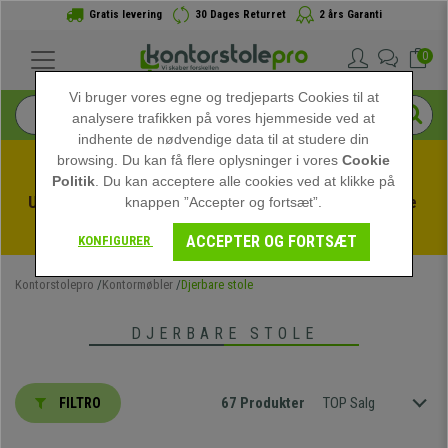
Gratis levering
30 Dages Returret
2 års Garanti
0
Vi bruger vores egne og tredjeparts Cookies til at
analysere trafikken på vores hjemmeside ved at
indhente de nødvendige data til at studere din
browsing. Du kan få flere oplysninger i vores
Cookie
Politik
. Du kan acceptere alle cookies ved at klikke på
Udnyt sommerudsalget hos kontorstolepro! Eksklusive 
knappen ”Accepter og fortsæt”.
rabatter i en begrænset periode - 
Se tilbuddet
 -
ACCEPTER OG FORTSÆT
KONFIGURER
Kontorstolepro
Kontormøbler
Djerbare stole
DJERBARE STOLE
67 Produkter
TOP Salg
FILTRO