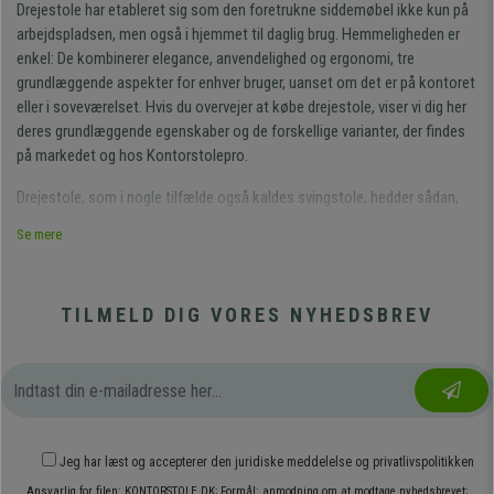
Drejestole har etableret sig som den foretrukne siddemøbel ikke kun på
arbejdspladsen, men også i hjemmet til daglig brug. Hemmeligheden er
enkel: De kombinerer elegance, anvendelighed og ergonomi, tre
grundlæggende aspekter for enhver bruger, uanset om det er på kontoret
eller i soveværelset. Hvis du overvejer at købe drejestole, viser vi dig her
deres grundlæggende egenskaber og de forskellige varianter, der findes
på markedet og hos Kontorstolepro.
Drejestole, som i nogle tilfælde også kaldes svingstole, hedder sådan,
fordi de har evnen til at dreje 360°. Det gør de om deres egen akse, som
Se mere
normalt er på linje med den centrale cylinder, der fungerer som base og
gør det muligt at justere sædets højde. Denne drejebevægelse faciliterer
brugerens forskellige placeringer i rummet eller på arbejdspladsen, for
TILMELD DIG VORES NYHEDSBREV
eksempel:
At arbejde ved to computerborde eller to forskellige skriveborde
og flytte sig fra det ene til det andet hurtigt og nemt, hvilket også
understøttes af stolens hjul, som det fremgår.
At komme ind og ud af arbejdsområdet, dvs. sætte benene under
Jeg har læst og accepterer den
juridiske meddelelse
og
privatlivspolitikken
skrivebordet uden at skulle trække stolen.
Ansvarlig for filen: KONTORSTOLE.DK; Formål: anmodning om at modtage nyhedsbrevet;