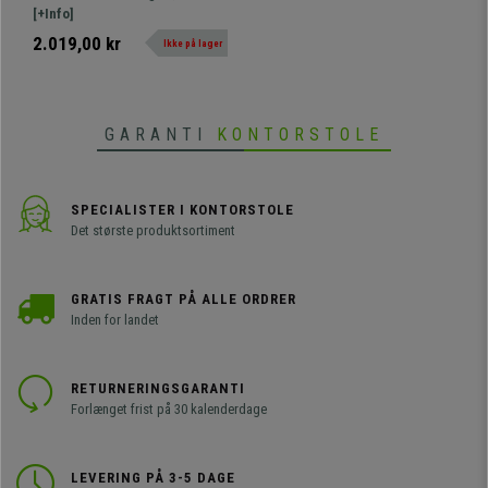
Komfortabel og Anvendelig,
praktisk sofa? Denne model har et
[+Info]
I Grå Stof
smukt design med flotte,
2.019,00 kr
Ikke på lager
afrundede detaljer, som virkelig er
attraktive. Den er også meget
komfortabel og godt polstret. Fås
også i en 2- og 3-personers
GARANTI
KONTORSTOLE
version.
SPECIALISTER I KONTORSTOLE
Det største produktsortiment
GRATIS FRAGT PÅ ALLE ORDRER
Inden for landet
RETURNERINGSGARANTI
Forlænget frist på 30 kalenderdage
LEVERING PÅ 3-5 DAGE