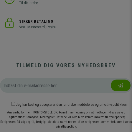
Til din ordre
SIKKER BETALING
Visa, Mastercard, PayPal
TILMELD DIG VORES NYHEDSBREV
Jeg har læst og accepterer den
juridiske meddelelse
og
privatlivspolitikken
Ansvarlig for filen: KONTORSTOLE.DK; Formål: anmodning om at modtage nyhedsbrevet;
Legitimation: Samtykke; Modtagere: Dataene vil ikke blive kommunikeret til tredjeparter;
Rettigheder: Få adgang til, berigtig, slet data samt resten af de rettigheder, som vi forklarer i vores
privatlivspolitik.