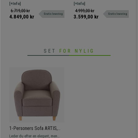
Høj Komfort, I Læder,
Opbevaringsskuffe, I Gråt
elegante to-personers sofa model
[+Info]
opbevaringsplads. Moderne
[+Info]
Cremefarvet
Stof
BASILIO. Dens eksklusive design
design med tykt og behageligt
6.719,00 kr
4.999,00 kr
Gratis levering
Gratis levering
med flotte detaljer giver et særligt
betræk.
4.849,00 kr
3.599,00 kr
touch til det sted, hvor den
placeres. Design, kvalitet og stil til
den bedste pris!
SET
FOR NYLIG
1-Personers Sofa ARTIS,
Smukt og Stilfuldt Design,
Leder du efter en elegant, men