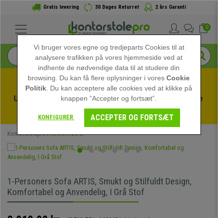
Gratis levering
30 Dages Returret
2 års Garanti
0
Vi bruger vores egne og tredjeparts Cookies til at
analysere trafikken på vores hjemmeside ved at
indhente de nødvendige data til at studere din
browsing. Du kan få flere oplysninger i vores
Cookie
Politik
. Du kan acceptere alle cookies ved at klikke på
Udnyt sommerudsalget hos kontorstolepro! Eksklusive 
knappen ”Accepter og fortsæt”.
rabatter i en begrænset periode - 
Se tilbuddet
 -
ACCEPTER OG FORTSÆT
KONFIGURER
Kontorstolepro
Kontormøbler
1-Personers Sofa ARTIS, Smukt og Stilfuldt Design,
Komfortabel og Anvendelig, I Grå Stof