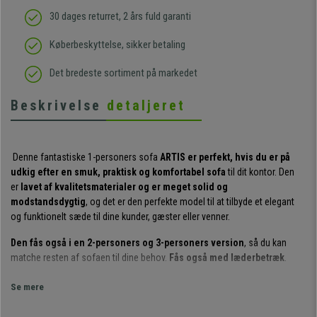
30 dages returret, 2 års fuld garanti
Køberbeskyttelse, sikker betaling
Det bredeste sortiment på markedet
Beskrivelse
detaljeret
Denne fantastiske 1-personers sofa
ARTIS er perfekt, hvis du er på
udkig efter en smuk, praktisk og komfortabel sofa
til dit kontor. Den
er
lavet af kvalitetsmaterialer og er meget solid og
modstandsdygtig
, og det er den perfekte model til at tilbyde et elegant
og funktionelt sæde til dine kunder, gæster eller venner.
Den fås også i en 2-personers og 3-personers version
, så du kan
matche resten af sofaen til dine behov.
Fås også med læderbetræk
.
Uanset hvordan man ser på den, er dens design overbevisende ved første
Se mere
blik.
Dens klassiske, elegante design er en garanteret succes
. Du kan
nyde hver eneste detalje ved at zoome ind på billederne.
Syningerne,