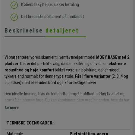
Køberbeskyttelse, sikker betaling
Det bredeste sortiment på markedet
Beskrivelse
detaljeret
Vi præsenterer vores skamler til venteværelser model
MOBY BASE med 2
pladser
. Det er det perfekte valg, da den skiller sig ud ved sin
ekstreme
robusthed og høje komfort
takket være sin polstring, der er meget
tykkere end normalt for denne type stole.
Fås i flere varianter
(2, 3, 4 og
5 pladser) med eller uden bord og i 7 forskellige farver.
Den ideelle løsning, hvis du leder efter noget holdbart, af høj kvalitet og
som tåler intensiv brug. Du kan kombinere dem med hinanden, hvis du har
brug for flere pladser, og du kan endda installere et bord i den position, du
Se mere
ønsker.
TEKNISKE EGENSKABER:
Sædet og ryglænet er meget tykke og komfortable
, ideelle til at tilbyde
kunder eller gæster noget behageligt og af høj kvalitet. Fyldet er faktisk
Materiale
Piel sintética, acero