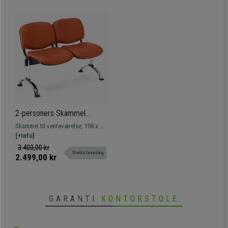
2-personers Skammel
MOBY LÆDER,
Skammel til venteværelse, 108 x 50
Metalstruktur, Tykt Polstret,
cm, med metalstruktur. Meget
[+Info]
Orange Farve
holdbar, høj komfort og tykt
3.400,00 kr
Gratis levering
polstret betræk i læder. Fås i flere
2.499,00 kr
farver og varianter.
GARANTI
KONTORSTOLE