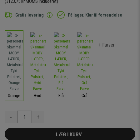
(3123,75 kr MOMS inkluderet)
Gratis levering
På lager. Klar til forsendelse
+ Farver
Orange
Hvid
Blå
Grå
-
+
LÆG I KURV