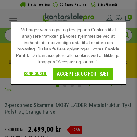
Gratis levering
30 Dages Returret
2 års Garanti
0
Vi bruger vores egne og tredjeparts Cookies til at
analysere trafikken på vores hjemmeside ved at
indhente de nødvendige data til at studere din
browsing. Du kan få flere oplysninger i vores
Cookie
Politik
. Du kan acceptere alle cookies ved at klikke på
Udnyt sommerudsalget hos kontorstolepro! Eksklusive 
knappen ”Accepter og fortsæt”.
rabatter i en begrænset periode - 
Se tilbuddet
 -
ACCEPTER OG FORTSÆT
KONFIGURER
2-personers Skammel MOBY LÆDER, Metalstruktur, Tykt
Polstret, Orange Farve
2.499,00 kr
3.400,00 kr
-26%