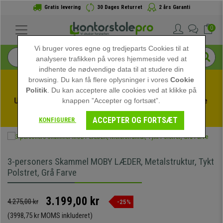
Gratis levering
30 Dages Returret
2 års Garanti
0
Vi bruger vores egne og tredjeparts Cookies til at
analysere trafikken på vores hjemmeside ved at
indhente de nødvendige data til at studere din
browsing. Du kan få flere oplysninger i vores
Cookie
Politik
. Du kan acceptere alle cookies ved at klikke på
Udnyt sommerudsalget hos kontorstolepro! Eksklusive 
knappen ”Accepter og fortsæt”.
rabatter i en begrænset periode - 
Se tilbuddet
 -
ACCEPTER OG FORTSÆT
KONFIGURER
3-personers Skammel MOBY LÆDER, Metalstruktur, Tykt
Polstret, Grå Farve
3.199,00 kr
4.275,00 kr
-25%
(3998,75 kr MOMS inkluderet)