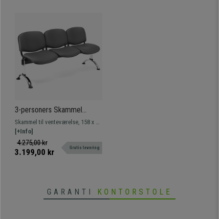
3-personers Skammel
MOBY LÆDER,
Skammel til venteværelse, 158 x 50
Metalstruktur, Tykt Polstret,
cm, med metalstruktur. Meget
[+Info]
Grå Farve
holdbar, høj komfort og tykt
4.275,00 kr
Gratis levering
polstret betræk i læder. Fås i flere
3.199,00 kr
farver og varianter.
GARANTI
KONTORSTOLE