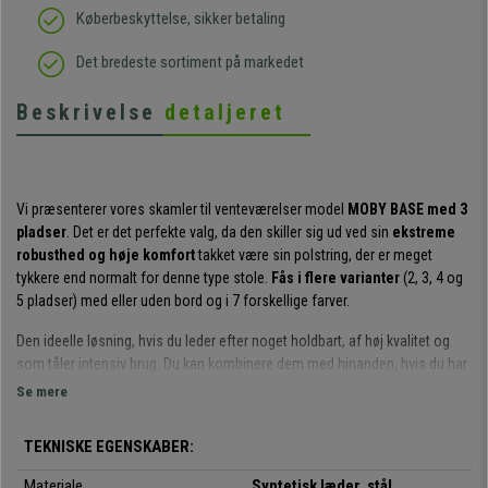
Køberbeskyttelse, sikker betaling
Det bredeste sortiment på markedet
Beskrivelse
detaljeret
Vi præsenterer vores skamler til venteværelser model
MOBY BASE med 3
pladser
. Det er det perfekte valg, da den skiller sig ud ved sin
ekstreme
robusthed og høje komfort
takket være sin polstring, der er meget
tykkere end normalt for denne type stole.
Fås i flere varianter
(2, 3, 4 og
5 pladser) med eller uden bord og i 7 forskellige farver.
Den ideelle løsning, hvis du leder efter noget holdbart, af høj kvalitet og
som tåler intensiv brug. Du kan kombinere dem med hinanden, hvis du har
brug for flere pladser, og du kan endda installere et bord i den position, du
Se mere
ønsker.
TEKNISKE EGENSKABER:
Sædet og ryglænet er meget tykke og komfortable
, ideelle til at tilbyde
kunder eller gæster noget behageligt og af høj kvalitet. Fyldet er faktisk
Materiale
Syntetisk læder, stål