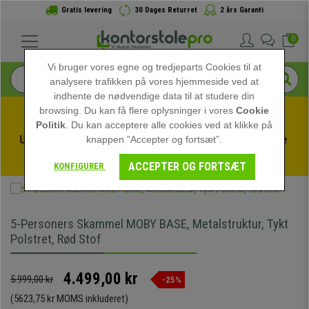
Gratis levering
30 Dages Returret
2 års Garanti
0
Vi bruger vores egne og tredjeparts Cookies til at
analysere trafikken på vores hjemmeside ved at
indhente de nødvendige data til at studere din
browsing. Du kan få flere oplysninger i vores
Cookie
Politik
. Du kan acceptere alle cookies ved at klikke på
Udnyt sommerudsalget hos kontorstolepro! Eksklusive 
knappen ”Accepter og fortsæt”.
rabatter i en begrænset periode - 
Se tilbuddet
 -
ACCEPTER OG FORTSÆT
KONFIGURER
5-Personers Skammel MOBY BASE, Metalstruktur, Tykt
Polstret, Rød Stof
4.499,00 kr
5.999,00 kr
-25%
(5623,75 kr MOMS inkluderet)