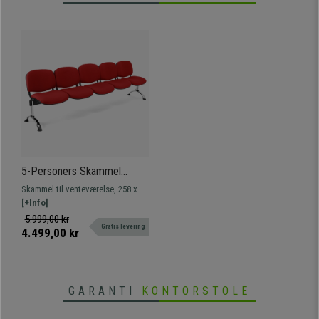
5-Personers Skammel
MOBY BASE, Metalstruktur,
Skammel til venteværelse, 258 x 50
Tykt Polstret, Rød Stof
cm, med metalstruktur. Meget
[+Info]
holdbar, høj komfort og tykt
5.999,00 kr
Gratis levering
polstring. Fås i flere farver og
4.499,00 kr
varianter.
GARANTI
KONTORSTOLE