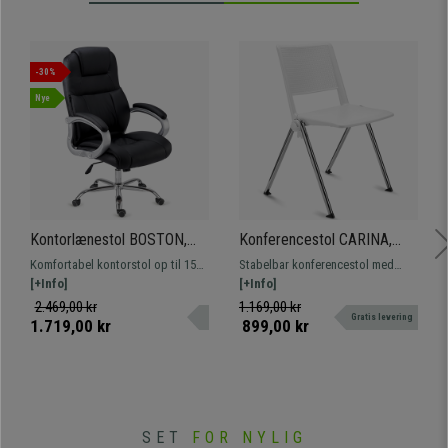
•
Maksimal robusthed og holdbarhed
• Slidstærkt stof, der er let at rengøre
•
Fås i flere forskellige varianter
-30%
Nye
Kontorlænestol BOSTON,
Konferencestol CARINA,
Kraftigt Polstret, Meget
Stabelbar, Tilslutningskroge,
Komfortabel kontorstol op til 150
Stabelbar konferencestol med
Holdbar op til 150 kg!,
Krombelagte Ben og Hvid
kg. Tyk polstring betrukket med
[+Info]
tilslutningssystem. Attraktivt,
[+Info]
Stålstruktur, i Sort
Farve
læder. Robust metalfod.
moderne design, fås med betræk,
2.469,00 kr
1.169,00 kr
Gratis levering
bord og armlæn.
1.719,00 kr
899,00 kr
SET
FOR NYLIG