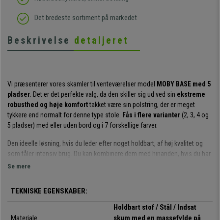
Det bredeste sortiment på markedet
Beskrivelse
detaljeret
Vi præsenterer vores skamler til venteværelser model
MOBY BASE med 5
pladser
. Det er det perfekte valg, da den skiller sig ud ved sin
ekstreme
robusthed og høje komfort
takket være sin polstring, der er meget
tykkere end normalt for denne type stole.
Fås i flere varianter
(2, 3, 4 og
5 pladser) med eller uden bord og i 7 forskellige farver.
Den ideelle løsning, hvis du leder efter noget holdbart, af høj kvalitet og
som tåler intensiv brug. Du kan kombinere dem med hinanden, hvis du har
brug for flere pladser, og du kan endda installere et bord i den position, du
Se mere
ønsker.
TEKNISKE EGENSKABER:
Sædet og ryglænet er meget tykke og komfortable
, ideelle til at tilbyde
kunder eller gæster noget behageligt og af høj kvalitet. Fyldet er faktisk
Holdbart stof / Stål / Indsat
meget tykkere end normalt i denne type stole.
Materiale
skum med en massefylde på