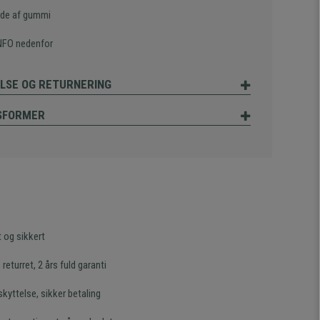
ade af gummi
NFO nedenfor
LSE OG RETURNERING
SFORMER
t og sikkert
returret, 2 års fuld garanti
kyttelse, sikker betaling