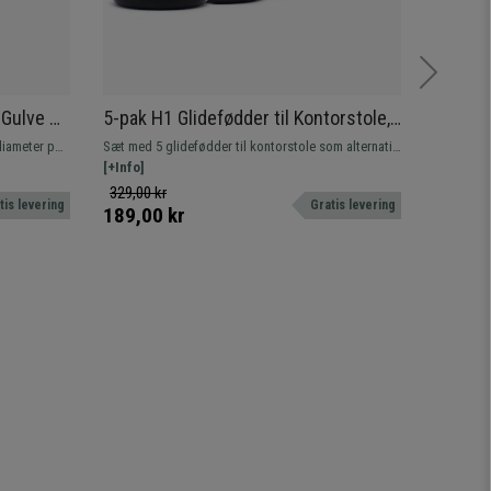
e Gulve 11
5-pak H1 Glidefødder til Kontorstole,
5x Kon
gning,
11 mm Stift, Skridsikre og Holdbare,
Gummib
diameter på
Sæt med 5 glidefødder til kontorstole som alternativ
Gummihjul
Sort
Lyserø
e.
til hjul. Stabile, holdbare og udstyret med standard
[+Info]
på hjulets
[+Info]
11 mm stift.
perfekte t
329,00 kr
299,00
tis levering
Gratis levering
levering
189,00 kr