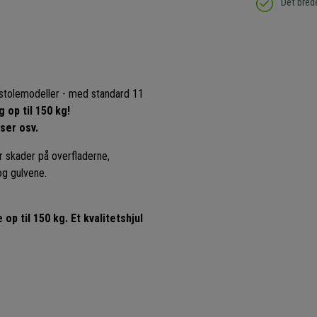
Det bred
le stolemodeller - med standard 11
 op til 150 kg!
iser osv.
år skader på overfladerne,
og gulvene.
p til 150 kg. Et kvalitetshjul