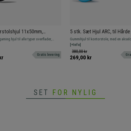
rstolshjul 11x50mm,
5 stk. Sæt Hjul ARC, til Hård
agte, Gaming Design, Hvid
mm / 50 mm, med Gummibelæ
aming hjul til alle typer overflader,
Gummihjul til kontorstole, med en aksel
Grå/Blå
t give din stol et personlig touch!
11 mm. Sikrer en jævn og stille bevægels
[+Info]
380,00 kr
Gratis levering
Gra
kr
269,00 kr
SET
FOR NYLIG