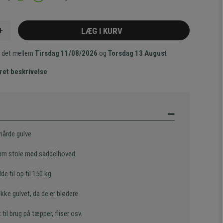
+
LÆG I KURV
 det mellem
Tirsdag 11/08/2026
og
Torsdag 13 August
ret beskrivelse
l hårde gulve
 mm stole med saddelhoved
de til op til 150 kg
ikke gulvet, da de er blødere
 til brug på tæpper, fliser osv.