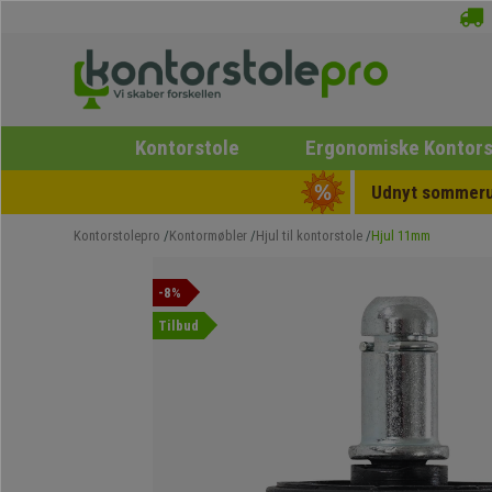
Kontorstole
Ergonomiske Kontors
Udnyt sommerud
Kontorstolepro
Kontormøbler
Hjul til kontorstole
Hjul 11mm
-8%
Tilbud