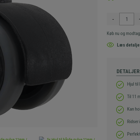
-
Køb nu og modtag
Læs detalje
DETALJER
Hjul ti
Til 11
Kan hol
Ridser 
Perfekt