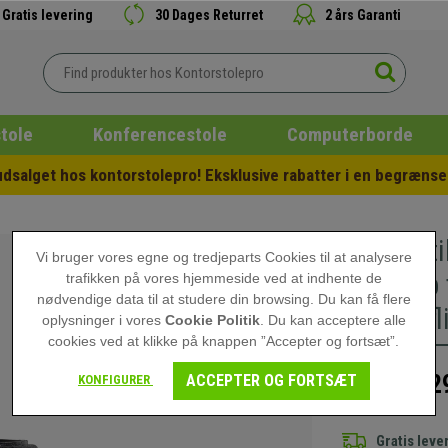
Gratis levering
30 Dages Returret
2 års Garanti
tole
Konferencestole
Computerborde
salget hos kontorstolepro! Eksklusive rabatter i en begrænset
5x Hjul 
Vi bruger vores egne og tredjeparts Cookies til at analysere
holde op 
trafikken på vores hjemmeside ved at indhente de
nødvendige data til at studere din browsing. Du kan få flere
parket, fl
oplysninger i vores
Cookie Politik
. Du kan acceptere alle
cookies ved at klikke på knappen ”Accepter og fortsæt”.
22
ACCEPTER OG FORTSÆT
KONFIGURER
249,00 kr
Gratis leve