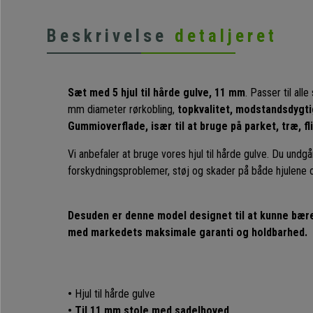
Beskrivelse
detaljeret
Sæt med 5 hjul til hårde gulve, 11 mm
. Passer til al
mm diameter rørkobling,
topkvalitet, modstandsdygtig
Gummioverflade, især til at bruge på parket, træ, fl
Vi anbefaler at bruge vores hjul til hårde gulve. Du undg
forskydningsproblemer, støj og skader på både hjulene 
Desuden er denne model designet til at kunne bære o
med markedets maksimale garanti og holdbarhed.
•
Hjul til hårde gulve
• Til 11 mm stole med sadelhoved