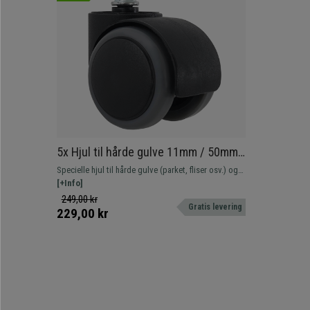
5x Hjul til hårde gulve 11mm / 50mm
Kan holde op til 150 kg! Specielt
Specielle hjul til hårde gulve (parket, fliser osv.) og
designet til parket, fliser og...
alle typer gulve. De forhindrer ridser og skader, da
[+Info]
de har en blødere og glattere overflade end
249,00 kr
Gratis levering
standardhjul. Hårde hjul, silikonehjul
229,00 kr