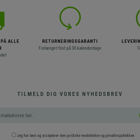
 PÅ ALLE
RETURNERINGSGARANTI
LEVERIN
R
Forlænget frist på 30 kalenderdage
T
ndet
TILMELD DIG VORES NYHEDSBREV
Jeg har læst og accepterer den
juridiske meddelelse
og
privatlivspolitikken