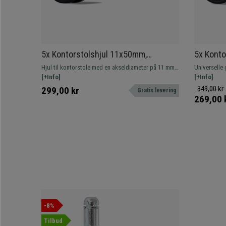
5x Kontorstolshjul 11x50mm,
5x Konto
Krombelagt Design, Holdbar Op Til
Gummibel
Hjul til kontorstole med en akseldiameter på 11 mm.
Universelle g
150 Kg
Farve
Meget robuste, op til 150 kg. Det perfekte tilbehør!
[+Info]
perfekt til a
[+Info]
Gratis levering og 24 timers levering
349,00 kr
299,00 kr
Gratis levering
269,00 
-8%
Tilbud