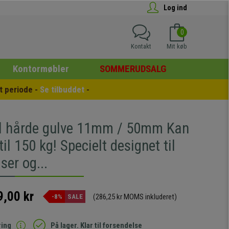
Log ind
0
Kontakt
Mit køb
Kontormøbler
SOMMERUDSALG
 periode - 
Se tilbuddet
 -
til hårde gulve 11mm / 50mm Kan
til 150 kg! Specielt designet til
iser og...
9,00 kr
(286,25 kr MOMS inkluderet)
-8%
SALE
ring
På lager. Klar til forsendelse