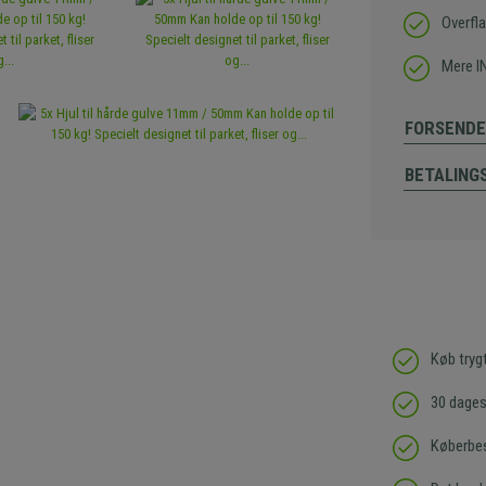
Overfl
Mere I
FORSENDE
BETALING
Køb tryg
30 dages 
Køberbes