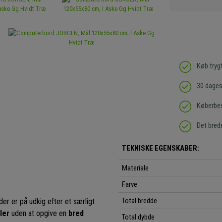
Køb tryg
30 dages 
Køberbes
Det bred
TEKNISKE EGENSKABER:
Materiale
Farve
Total bredde
der er på udkig efter et særligt
ler
uden at opgive en
bred
Total dybde