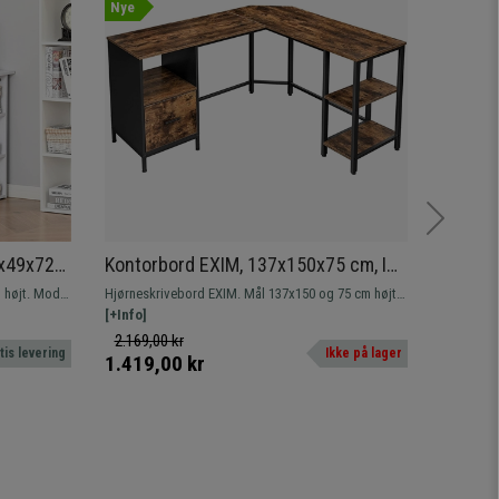
Nye
0x49x72
Kontorbord EXIM, 137x150x75 cm, I
Skrive
Metal og Træ, Sort og Mørkebrun
cm, I T
Hjørneskrivebord EXIM. Mål 137x150 og 75 cm højt.
Skrivebor
Farve
nerer
Skrivebord i industriel stil med bred
[+Info]
moderne d
[+Info]
ds.
arbejdsoverflade. Resistente estructura en madera y
ethvert ru
2.169,00 kr
1.900,0
tis levering
Ikke på lager
metal.
1.419,00 kr
1.049,