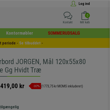
Log ind
0
Kontakt
Mit køb
Kontormøbler
SOMMERUDSALG
 periode - 
Se tilbuddet
 -
rbord JORGEN, Mål 120x55x80
ke Gg Hvidt Træ
.419,00 kr
(1773,75 kr MOMS inkluderet)
-37%
tilgængelig