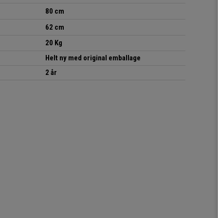
80 cm
62 cm
20 Kg
Helt ny med original emballage
2 år