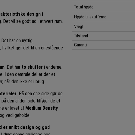
Total højde
akteristiske design i
Højde til skufferne
. Det vil se godt ud i ethvert rum,
Vægt
Tilstand
 Det har en nyttig
Garanti
n
, hvilket gør det til en enestående
rum
. Det har
to skuffer
i enderne,
. I den centrale del er der et
 når den ikke er i brug.
aterialer
. På den ene side gør de
på den anden side tilføjer de et
ne er lavet af
Medium Density
 og vedligeholde.
 et unikt design og god
. Udnyt denne mulighed hos