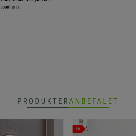
ssant pris.
PRODUKTER
ANBEFALET
-0%