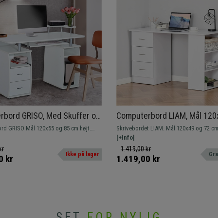
bord GRISO, Med Skuffer og
Computerbord LIAM, Mål 12
holder, Mål 120x55x85 cm, I
cm, I Træ, Hvid Farve
d GRISO Mål 120x55 og 85 cm højt.
Skrivebordet LIAM. Mål 120x49 og 72 cm højt. Model
d Farve
red overflade, tastaturholder og
med et enkelt design, der perfekt kombi
[+Info]
plads.
anvendelig overflade og opbevaringspla
kr
1.419,00 kr
Ikke på lager
Gra
0 kr
1.419,00 kr
SET
FOR NYLIG