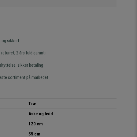
t og sikkert
returret, 2 års fuld garanti
kyttelse, sikker betaling
este sortiment på markedet
Træ
Aske og hvid
120 cm
55 cm