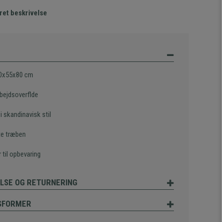
ret beskrivelse
0x55x80 cm
rbejdsoverflde
i skandinavisk stil
e træben
 til opbevaring
LSE OG RETURNERING
SFORMER