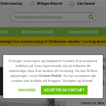
Gratis levering
30 Dages Returret
2 års Garanti
tole
Konferencestole
Computerborde
salget hos kontorstolepro! Eksklusive rabatter i en begrænset
Compute
Vi bruger vores egne og tredjeparts Cookies til at analysere
cm, I As
trafikken på vores hjemmeside ved at indhente de
nødvendige data til at studere din browsing. Du kan få flere
oplysninger i vores
Cookie Politik
. Du kan acceptere alle
cookies ved at klikke på knappen ”Accepter og fortsæt”.
1
2.239,00 kr
ACCEPTER OG FORTSÆT
KONFIGURER
Ikke på lager
Farven er ikke 