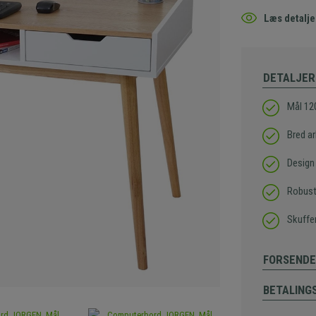
Læs detalje
DETALJER
Mål 12
Bred a
Design 
Robust
Skuffer
FORSENDE
BETALING