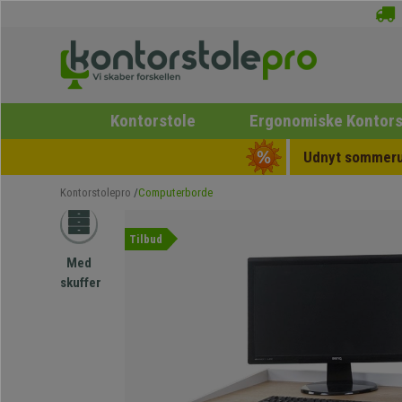
Kontorstole
Ergonomiske Kontors
Udnyt sommerud
Kontorstolepro
Computerborde
Tilbud
Med
skuffer