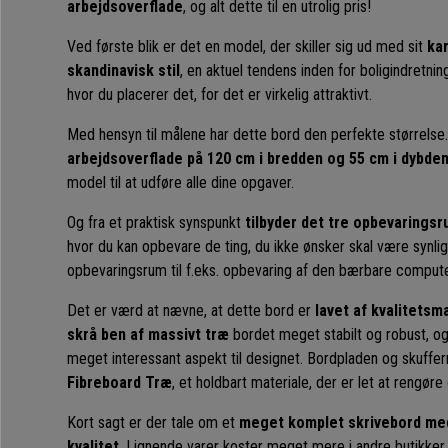
arbejdsoverflade
, og alt dette til en utrolig pris!
Ved første blik er det en model, der skiller sig ud med sit
kar
skandinavisk stil
, en aktuel tendens inden for boligindretning
hvor du placerer det, for det er virkelig attraktivt.
Med hensyn til målene har dette bord den perfekte størrelse.
arbejdsoverflade på 120 cm i bredden og 55 cm i dybde
model til at udføre alle dine opgaver.
Og fra et praktisk synspunkt
tilbyder det tre opbevarings
hvor du kan opbevare de ting, du ikke ønsker skal være synlige
opbevaringsrum til f.eks. opbevaring af den bærbare computer,
Det er værd at nævne, at dette bord er
lavet af kvalitetsm
skrå ben af massivt træ
bordet meget stabilt og robust, og 
meget interessant aspekt til designet. Bordpladen og skuffer
Fibreboard Træ
, et holdbart materiale, der er let at rengøre
Kort sagt er der tale om et
meget komplet skrivebord med
kvalitet
. Lignende varer koster meget mere i andre butikker