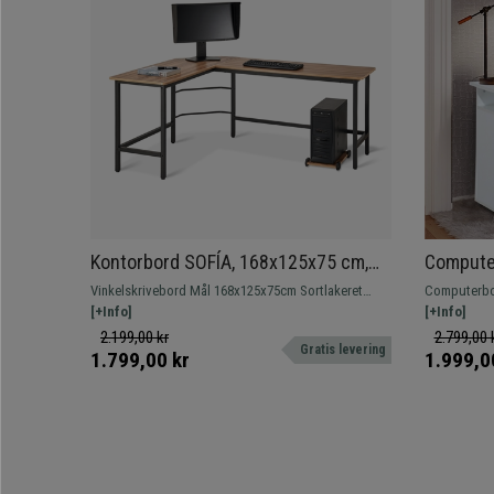
Kontorbord SOFÍA, 168x125x75 cm,
Computer
Metalstel I Sort, Træoverflade I Eg
Tastatur
Vinkelskrivebord Mål 168x125x75cm Sortlakeret
Computerbor
Træ, Hvi
metalstel
[+Info]
Model med b
[+Info]
opbevarings
2.199,00 kr
2.799,00 
Gratis levering
1.799,00 kr
1.999,0