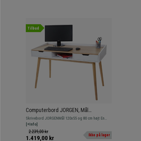
Tilbud
Computerbord JORGEN, Mål
120x55x80 cm, I Aske Gg Hvidt Træ
Skrivebord JORGENMål 120x55 og 80 cm højt En
model med et smukt skandinavisk design, der vil se
[+Info]
perfekt ud i ethvert rum.
2.239,00 kr
Ikke på lager
1.419,00 kr