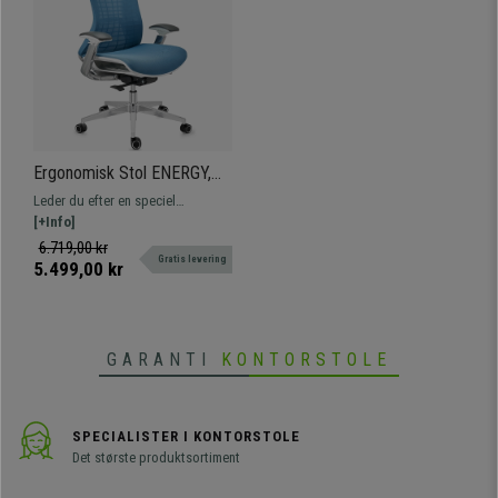
Ergonomisk Stol ENERGY,
Unikt Design, Højeste
Leder du efter en speciel
Teknologi og Kvalitet, I Blåt
kontorstol? Denne model er 100%
[+Info]
Net
eksklusiv, den maksimale
6.719,00 kr
Gratis levering
repræsentant inden for design og
5.499,00 kr
kvalitet. Kun hos Kontorstolepro!
GARANTI
KONTORSTOLE
SPECIALISTER I KONTORSTOLE
Det største produktsortiment