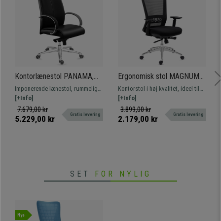
Kontorlænestol PANAMA,
Ergonomisk stol MAGNUM
Meget Komfortabel og
ELITE, Nakkestøtte, 8
Imponerende lænestol, rummelig
Kontorstol i høj kvalitet, ideel til
Elegant, Robust og Af Høj
timers brug, Aluminiumsfod,
og af højeste kvalitet. Særligt
[+Info]
intensiv brug. Kombinerer elegant
[+Info]
Kvalitet, Sort Læder
Lændestøtte, Sort
komfortabel og af bedste kvalitet,
design med førsteklasses
7.679,00 kr
3.899,00 kr
Gratis levering
Gratis levering
i læder og med aluminiumsfod.
udførelse og komfort.
5.229,00 kr
2.179,00 kr
SET
FOR NYLIG
Nye