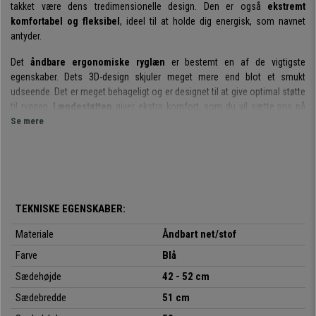
takket være dens tredimensionelle design. Den er også
ekstremt
komfortabel og fleksibel
, ideel til at holde dig energisk, som navnet
antyder.
Det
åndbare ergonomiske ryglæn
er bestemt en af de vigtigste
egenskaber. Dets 3D-design skjuler meget mere end blot et smukt
udseende. Det er meget behageligt og er designet til at give optimal støtte
til ryggen.
Lændestøtten
giver ekstra komfort, som du vil sætte pris på
med tiden.
Se mere
En anden innovation er den
sofistikerede synkroniserede
lænemekanisme
. Dette system giver større bevægelsesfrihed med
4
låsepositioner
, og man kan justere hvor stramt stolen skal lænes tilbage.
Ergonomien gælder også for sædet, der er
polstret med åndbart net
. Det
TEKNISKE EGENSKABER:
er et materiale med mange fordele: større robusthed og elasticitet, hvilket
er meget vigtigt i et produkt, der er designet til intensiv brug. Dette er netop
Materiale
Åndbart net/stof
balancen mellem fasthed og elasticitet, der sikrer, at man undgår
Farve
Blå
udmattelse.
Sædehøjde
42 - 52 cm
Det indeholder komplette
armlæn med 3D-justering (højde, dybde og
Sædebredde
51 cm
vinkel) og bløde gummipuder.
Da de er fuldt justerbare, opnås en