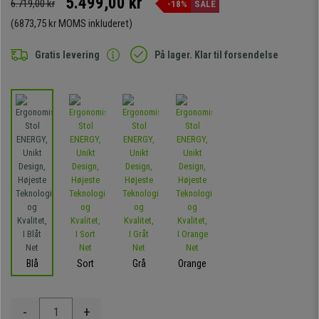
5.499,00 kr
6.719,00 kr
-18%
SALE
(6873,75 kr MOMS inkluderet)
Gratis levering
På lager. Klar til forsendelse
Blå
Sort
Grå
Orange
-
+