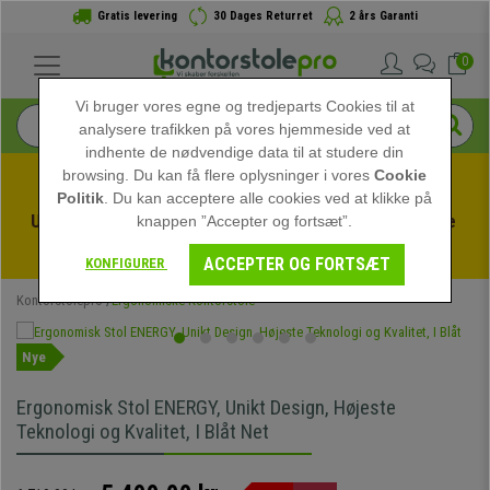
Gratis levering
30 Dages Returret
2 års Garanti
0
Vi bruger vores egne og tredjeparts Cookies til at
analysere trafikken på vores hjemmeside ved at
indhente de nødvendige data til at studere din
browsing. Du kan få flere oplysninger i vores
Cookie
Politik
. Du kan acceptere alle cookies ved at klikke på
Udnyt sommerudsalget hos kontorstolepro! Eksklusive 
knappen ”Accepter og fortsæt”.
rabatter i en begrænset periode - 
Se tilbuddet
 -
ACCEPTER OG FORTSÆT
KONFIGURER
Kontorstolepro
Ergonomiske Kontorstole
Nye
Ergonomisk Stol ENERGY, Unikt Design, Højeste
Teknologi og Kvalitet, I Blåt Net