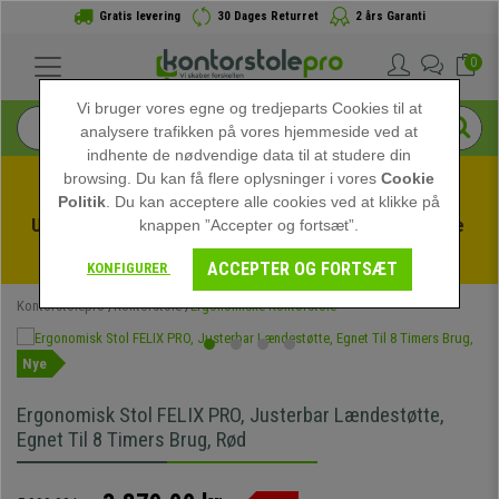
Gratis levering
30 Dages Returret
2 års Garanti
0
Vi bruger vores egne og tredjeparts Cookies til at
analysere trafikken på vores hjemmeside ved at
indhente de nødvendige data til at studere din
browsing. Du kan få flere oplysninger i vores
Cookie
Politik
. Du kan acceptere alle cookies ved at klikke på
Udnyt sommerudsalget hos kontorstolepro! Eksklusive 
knappen ”Accepter og fortsæt”.
rabatter i en begrænset periode - 
Se tilbuddet
 -
ACCEPTER OG FORTSÆT
KONFIGURER
Kontorstolepro
Kontorstole
Ergonomiske Kontorstole
Nye
Ergonomisk Stol FELIX PRO, Justerbar Lændestøtte,
Egnet Til 8 Timers Brug, Rød