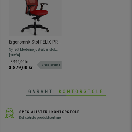
Ergonomisk Stol FELIX PRO,
Justerbar Lændestøtte,
Nyhed! Moderne justerbar stol,
Egnet Til 8 Timers Brug,
der er velegnet til intensiv brug.
[+Info]
Rød
Fås med eller uden nakkestøtte,
5.999,00 kr
Gratis levering
forskellige farver.
3.879,00 kr
GARANTI
KONTORSTOLE
SPECIALISTER I KONTORSTOLE
Det største produktsortiment