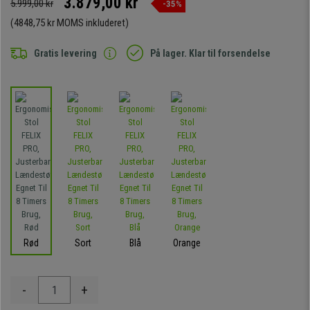
3.879,00 kr
5.999,00 kr
-35%
(4848,75 kr MOMS inkluderet)
Gratis levering
På lager. Klar til forsendelse
Rød
Sort
Blå
Orange
-
+