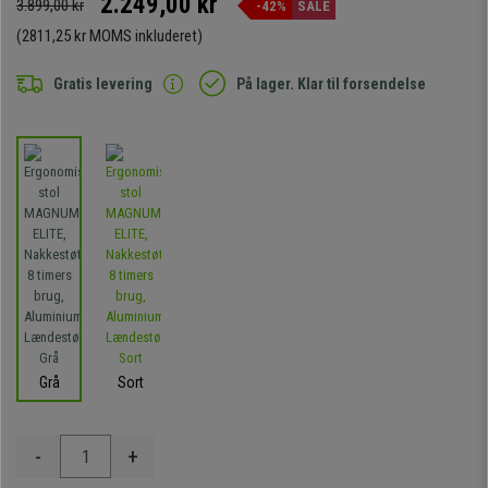
2.249,00 kr
3.899,00 kr
-42%
SALE
(2811,25 kr MOMS inkluderet)
Gratis levering
På lager. Klar til forsendelse
Grå
Sort
-
+