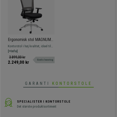
Ergonomisk stol MAGNUM
ELITE, Nakkestøtte, 8
Kontorstol i høj kvalitet, ideel til
timers brug, Aluminiumsfod,
intensiv brug. Kombinerer elegant
[+Info]
Lændestøtte, Grå
design med førsteklasses
3.899,00 kr
Gratis levering
udførelse og komfort.
2.249,00 kr
GARANTI
KONTORSTOLE
SPECIALISTER I KONTORSTOLE
Det største produktsortiment