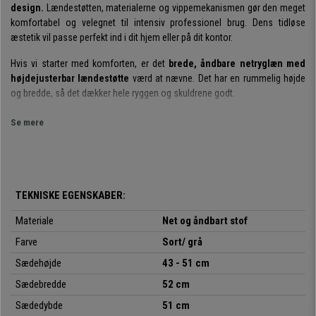
design.
Lændestøtten, materialerne og vippemekanismen gør den meget
komfortabel og velegnet til intensiv professionel brug. Dens tidløse
æstetik vil passe perfekt ind i dit hjem eller på dit kontor.
Hvis vi starter med komforten, er det
brede, åndbare netryglæn med
højdejusterbar lændestøtte
værd at nævne. Det har en rummelig højde
og bredde, så det dækker hele ryggen og skuldrene godt.
Inkluderer
synkroniseret vippemekanisme med 3 låsepositioner.
Det
Se mere
er et meget praktisk system, hvor du kan læne stolen tilbage og lade den
stå fast i den ønskede position. Du kan justere fastheden eller
spændingen, så den passer til dine behov.
Sædet med polstring af høj densitet og afrundede kanter
er meget
TEKNISKE EGENSKABER:
komfortabelt og behageligt at bruge. Formen og materialet er
trykaflastende og forbedrer blodcirkulationen.
Materiale
Net og åndbart stof
Farve
Sort/ grå
Faktisk er dette en stol, der er
tilpasset til intensiv professionel brug 8
timer om dagen.
Derudover gør dens dimensioner den
velegnet til alle
Sædehøjde
43 - 51 cm
typer brugere, inklusive høje eller store mennesker.
Det er kun muligt
Sædebredde
52 cm
takket være dens omhyggelige design, justeringer og indstillinger.
Sædedybde
51 cm