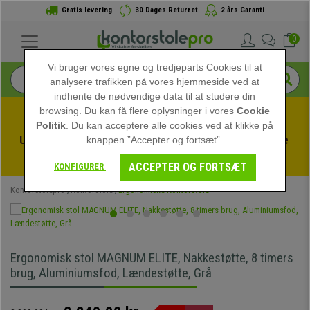
Gratis levering
30 Dages Returret
2 års Garanti
0
Vi bruger vores egne og tredjeparts Cookies til at
analysere trafikken på vores hjemmeside ved at
indhente de nødvendige data til at studere din
browsing. Du kan få flere oplysninger i vores
Cookie
Politik
. Du kan acceptere alle cookies ved at klikke på
Udnyt sommerudsalget hos kontorstolepro! Eksklusive 
knappen ”Accepter og fortsæt”.
rabatter i en begrænset periode - 
Se tilbuddet
 -
ACCEPTER OG FORTSÆT
KONFIGURER
Kontorstolepro
Kontorstole
Ergonomiske Kontorstole
Ergonomisk stol MAGNUM ELITE, Nakkestøtte, 8 timers
brug, Aluminiumsfod, Lændestøtte, Grå