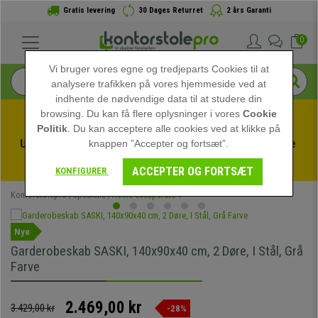
Gratis levering
30 Dages Returret
2 års Garanti
0
Vi bruger vores egne og tredjeparts Cookies til at
analysere trafikken på vores hjemmeside ved at
indhente de nødvendige data til at studere din
browsing. Du kan få flere oplysninger i vores
Cookie
Politik
. Du kan acceptere alle cookies ved at klikke på
Udnyt sommerudsalget hos kontorstolepro! Eksklusive 
knappen ”Accepter og fortsæt”.
rabatter i en begrænset periode - 
Se tilbuddet
 -
ACCEPTER OG FORTSÆT
KONFIGURER
Kontorstolepro
Specielle
Home escaparate 1
Nye
Garderobeskab SASKI, 140x90x40 cm, 2 Døre, I Stål, Grå
Farve
2.469,00 kr
3.429,00 kr
-28%