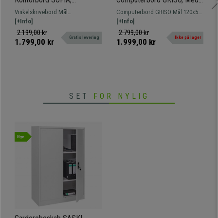
168x125x75 cm, Metalstel I
Skuffer og Tastaturholder,
Vinkelskrivebord Mål
Computerbord GRISO Mål 120x55
Sort, Træoverflade I Eg
Mål 120x55x85 cm, I Træ,
168x125x75cm Sortlakeret
[+Info]
og 85 cm højt. Model med bred
[+Info]
Hvid Farve
metalstel
overflade, tastaturholder og
2.199,00 kr
2.799,00 kr
Gratis levering
Ikke på lager
opbevaringsplads.
1.799,00 kr
1.999,00 kr
SET
FOR NYLIG
Nye