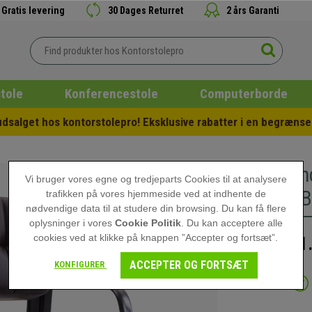
Gratis levering
30 Dages Returret
2 års Garanti
tole
Konferencestole
Computerborde
salget hos kontorstolepro! Eksklusive rabatter i en begrænset
Konfere
Vi bruger vores egne og tredjeparts Cookies til at analysere
Design, 
trafikken på vores hjemmeside ved at indhente de
nødvendige data til at studere din browsing. Du kan få flere
oplysninger i vores
Cookie Politik
. Du kan acceptere alle
cookies ved at klikke på knappen ”Accepter og fortsæt”.
1
1.799,00 kr
ACCEPTER OG FORTSÆT
KONFIGURER