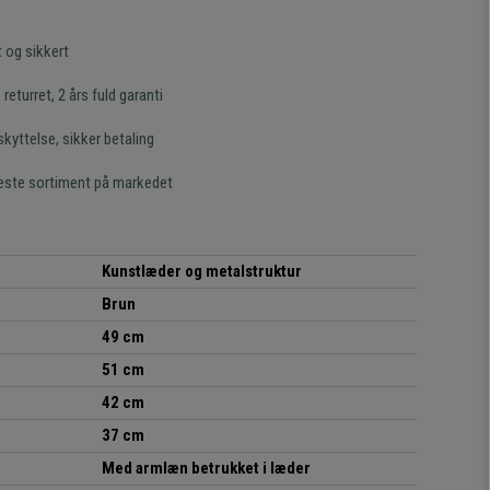
t og sikkert
returret, 2 års fuld garanti
kyttelse, sikker betaling
este sortiment på markedet
Kunstlæder og metalstruktur
Brun
49 cm
51 cm
42 cm
37 cm
Med armlæn betrukket i læder