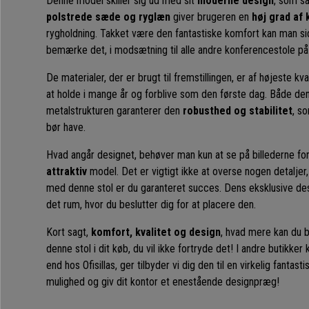
Denne model skiller sig ud med sit
moderne design
, som 
polstrede sæde og ryglæn
giver brugeren en
høj grad af
rygholdning. Takket være den fantastiske komfort kan man sid
bemærke det, i modsætning til alle andre konferencestole p
De materialer, der er brugt til fremstillingen, er af højeste kva
at holde i mange år og forblive som den første dag. Både de
metalstrukturen garanterer den
robusthed og stabilitet
, s
bør have.
Hvad angår designet, behøver man kun at se på billederne for
attraktiv
model. Det er vigtigt ikke at overse nogen detaljer,
med denne stol er du garanteret succes. Dens eksklusive desig
det rum, hvor du beslutter dig for at placere den.
Kort sagt,
komfort, kvalitet og design
, hvad mere kan du 
denne stol i dit køb, du vil ikke fortryde det! I andre butik
end hos Ofisillas, ger tilbyder vi dig den til en virkelig fantasti
mulighed og giv dit kontor et enestående designpræg!