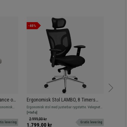
-40%
-36%
gance og
Ergonomisk Stol LAMBO, 8 Timers
Ergono
8 Timer,
Brug, Nakkestøtte, Utrolig
ergono
rgonomisk
Ergonomisk stol med justerbar rygstøtte. Velegnet
Førsteklas
Lændestøtte, I Sort
8 timer
til intensiv brug i 8 timer takket være dens komfort
[+Info]
kromstruk
[+Info]
og kvalitet. Hurtig levering.
Kontorsto
2.999,00 kr
5.669,0
tis levering
Gratis levering
1.799,00 kr
3.629,