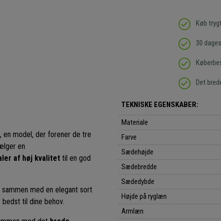
Køb tryg
30 dages 
Køberbes
Det bred
TEKNISKE EGENSKABER:
Materiale
, en model, der forener de tre
Farve
ælger en
Sædehøjde
er af høj kvalitet
til en god
Sædebredde
Sædedybde
, sammen med en elegant sort
Højde på ryglæn
bedst til dine behov.
Armlæn