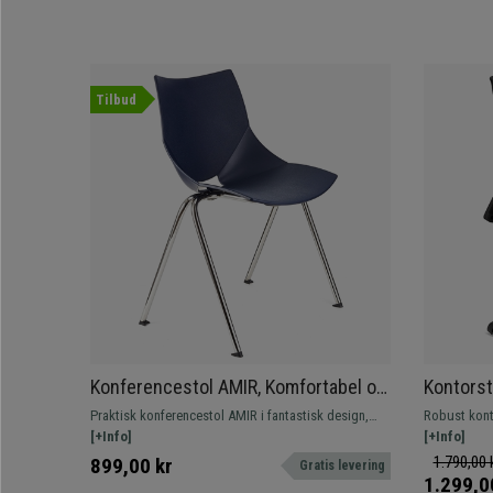
Tilbud
Konferencestol AMIR, Komfortabel og
Kontorst
praktisk, Stabelbar, Blå Farve
Justerba
Praktisk konferencestol AMIR i fantastisk design,
Robust kont
Robust, 
der giver et moderne udseende til venteværelser
[+Info]
densitet og 
[+Info]
eller mødelokaler. Fås i forskellige farver.
1.790,00 
899,00 kr
Gratis levering
1.299,0