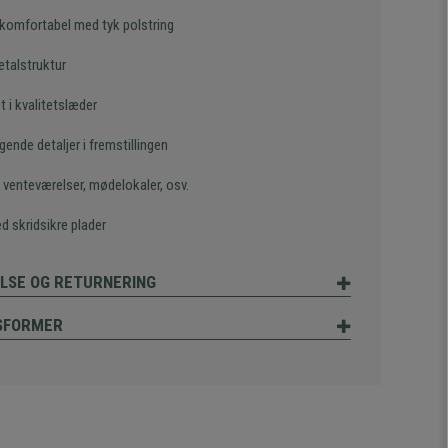
komfortabel med tyk polstring
etalstruktur
t i kvalitetslæder
ende detaljer i fremstillingen
il venteværelser, mødelokaler, osv.
d skridsikre plader
LSE OG RETURNERING
SFORMER