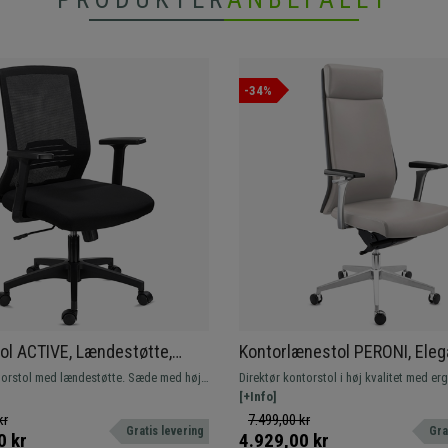
-34%
ol ACTIVE, Lændestøtte,
Kontorlænestol PERONI, Ele
re Armlæn, Komfortabel Og
Komfort, Professionel Brug i 
orstol med lændestøtte. Sæde med høj
Direktør kontorstol i høj kvalitet med e
Sort
Høj Kvalitet, Gråt Læder
justerbare armlæn for optimal komfort.
design. Elegant og eksklusivt design.
[+Info]
Tilfredshedsgaranti!
kr
7.499,00 kr
Gratis levering
Gra
0 kr
4.929,00 kr