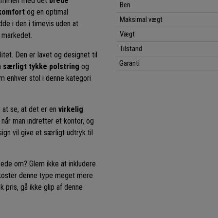
sammen med det
brede
Ben
 komfort
og en optimal
Maksimal vægt
de i den i timevis uden at
Vægt
å markedet.
Tilstand
litet. Den er lavet og designet til
Garanti
n
særligt tykke polstring
og
om enhver stol i denne kategori
 at se, at det er en
virkelig
 når man indretter et kontor, og
n vil give et særligt udtryk til
bede om? Glem ikke at inkludere
ker koster denne type meget mere
sk pris, gå ikke glip af denne