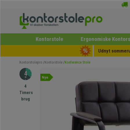
Kontorstole
Ergonomiske Kontors
Udnyt sommerud
Kontorstolepro
Kontorstole
Konference Stole
Nye
4
Timers
brug