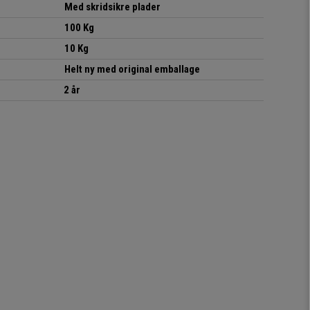
Med skridsikre plader
100 Kg
10 Kg
Helt ny med original emballage
2 år