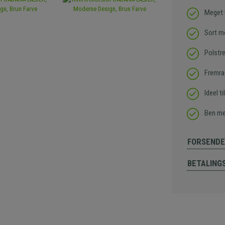
Meget 
Sort m
Polstre
Fremrag
Ideel t
Ben me
FORSENDE
BETALING