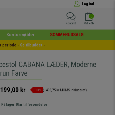
Log ind
0
Kontakt
Mit køb
Kontormøbler
SOMMERUDSALG
 periode - 
Se tilbuddet
 -
ncestol CABANA LÆDER, Moderne
Brun Farve
.199,00 kr
(1498,75 kr MOMS inkluderet)
-33%
På lager. Klar til forsendelse