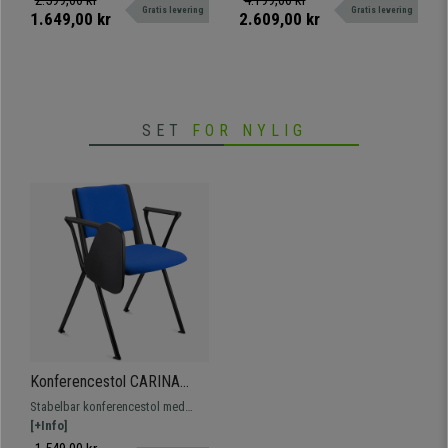
2.599,00 kr
4.199,00 kr
Gratis levering
Gratis levering
hurtig levering.
topklasse? Så er du kommet til
1.649,00 kr
2.609,00 kr
det rette sted!
SET
FOR NYLIG
Konferencestol CARINA
MED BORD, Stabelbar,
Stabelbar konferencestol med
Tilslutningskroge, Sorte Ben
bord og tilslutningssystem.
[+Info]
og Blåt Stof
Attraktivt, moderne design, fås