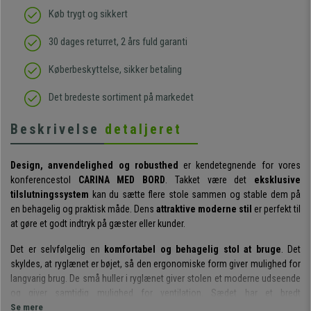
Køb trygt og sikkert
30 dages returret, 2 års fuld garanti
Køberbeskyttelse, sikker betaling
Det bredeste sortiment på markedet
Beskrivelse
detaljeret
Design, anvendelighed og robusthed
er kendetegnende for vores
konferencestol
CARINA MED BORD
. Takket være det
eksklusive
tilslutningssystem
kan du sætte flere stole sammen og stable dem på
en behagelig og praktisk måde. Dens
attraktive moderne stil
er perfekt til
at gøre et godt indtryk på gæster eller kunder.
Det er selvfølgelig en
komfortabel og behagelig stol at bruge
. Det
skyldes, at ryglænet er bøjet, så den ergonomiske form giver mulighed for
langvarig brug. De små huller i ryglænet giver stolen et moderne udseende
og giver samtidig mulighed for ventilation. Sædet har et bredt
overfladeareal, som gør det
Se mere
velegnet til forskellige brugerstørrelser
.