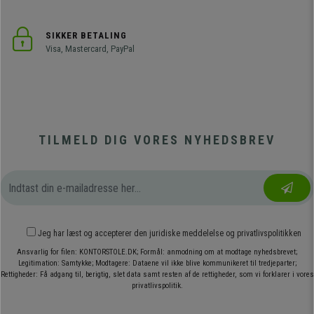
SIKKER BETALING
Visa, Mastercard, PayPal
TILMELD DIG VORES NYHEDSBREV
Jeg har læst og accepterer den
juridiske meddelelse
og
privatlivspolitikken
Ansvarlig for filen: KONTORSTOLE.DK; Formål: anmodning om at modtage nyhedsbrevet;
Legitimation: Samtykke; Modtagere: Dataene vil ikke blive kommunikeret til tredjeparter;
Rettigheder: Få adgang til, berigtig, slet data samt resten af de rettigheder, som vi forklarer i vores
privatlivspolitik.