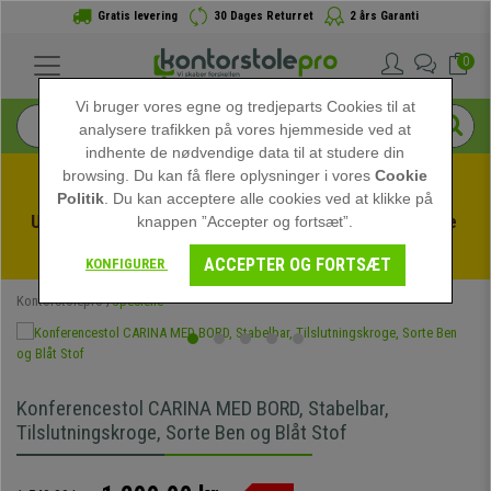
Gratis levering
30 Dages Returret
2 års Garanti
0
Vi bruger vores egne og tredjeparts Cookies til at
analysere trafikken på vores hjemmeside ved at
indhente de nødvendige data til at studere din
browsing. Du kan få flere oplysninger i vores
Cookie
Politik
. Du kan acceptere alle cookies ved at klikke på
Udnyt sommerudsalget hos kontorstolepro! Eksklusive 
knappen ”Accepter og fortsæt”.
rabatter i en begrænset periode - 
Se tilbuddet
 -
ACCEPTER OG FORTSÆT
KONFIGURER
Kontorstolepro
Specielle
Konferencestol CARINA MED BORD, Stabelbar,
Tilslutningskroge, Sorte Ben og Blåt Stof