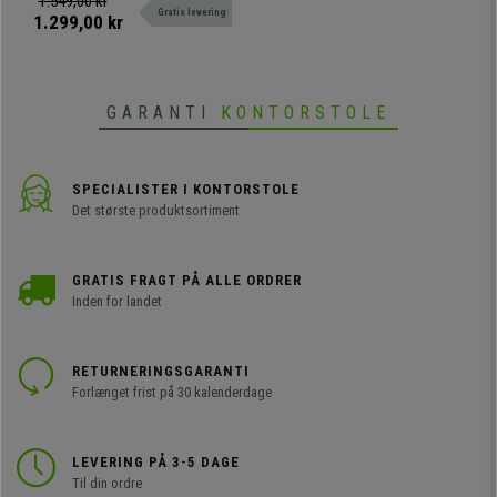
1.549,00 kr
Gratis levering
med betræk, bord og armlæn.
1.299,00 kr
GARANTI
KONTORSTOLE
SPECIALISTER I KONTORSTOLE
Det største produktsortiment
GRATIS FRAGT PÅ ALLE ORDRER
Inden for landet
RETURNERINGSGARANTI
Forlænget frist på 30 kalenderdage
LEVERING PÅ 3-5 DAGE
Til din ordre