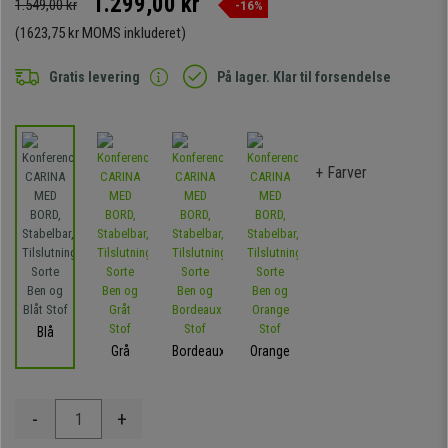
1.299,00 kr
1.549,00 kr
-16%
(1623,75 kr MOMS inkluderet)
Gratis levering
På lager. Klar til forsendelse
+ Farver
Blå
Grå
Bordeaux
Orange
-
+