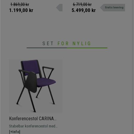
Net
kombinerer komfort og materialer
eksklusiv, den maksimale
1.869,00 kr
6.719,00 kr
Gratis levering
af høj kvalitet.
repræsentant inden for design og
1.199,00 kr
5.499,00 kr
kvalitet. Kun hos Kontorstolepro!
SET
FOR NYLIG
Konferencestol CARINA
MED BORD, Stabelbar,
Stabelbar konferencestol med
Tilslutningskroge, Sorte Ben
bord og tilslutningssystem.
[+Info]