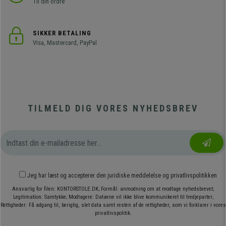
Til din ordre
SIKKER BETALING
Visa, Mastercard, PayPal
TILMELD DIG VORES NYHEDSBREV
Jeg har læst og accepterer den
juridiske meddelelse
og
privatlivspolitikken
Ansvarlig for filen: KONTORSTOLE.DK; Formål: anmodning om at modtage nyhedsbrevet;
Legitimation: Samtykke; Modtagere: Dataene vil ikke blive kommunikeret til tredjeparter;
Rettigheder: Få adgang til, berigtig, slet data samt resten af de rettigheder, som vi forklarer i vores
privatlivspolitik.