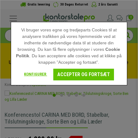
Gratis levering
30 Dages Returret
2 års Garanti
0
Vi bruger vores egne og tredjeparts Cookies til at
analysere trafikken på vores hjemmeside ved at
indhente de nødvendige data til at studere din
browsing. Du kan få flere oplysninger i vores
Cookie
Politik
. Du kan acceptere alle cookies ved at klikke på
Udnyt sommerudsalget hos kontorstolepro! Eksklusive 
knappen ”Accepter og fortsæt”.
rabatter i en begrænset periode - 
Se tilbuddet
 -
ACCEPTER OG FORTSÆT
KONFIGURER
Kontorstolepro
Specielle
Konferencestol CARINA MED BORD, Stabelbar,
Tilslutningskroge, Sorte Ben og Lilla Læder