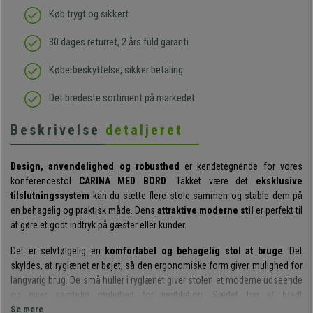
Køb trygt og sikkert
30 dages returret, 2 års fuld garanti
Køberbeskyttelse, sikker betaling
Det bredeste sortiment på markedet
Beskrivelse
detaljeret
Design, anvendelighed og robusthed
er kendetegnende for vores
konferencestol
CARINA MED BORD
. Takket være det
eksklusive
tilslutningssystem
kan du sætte flere stole sammen og stable dem på
en behagelig og praktisk måde. Dens
attraktive moderne stil
er perfekt til
at gøre et godt indtryk på gæster eller kunder.
Det er selvfølgelig en
komfortabel og behagelig stol at bruge
. Det
skyldes, at ryglænet er bøjet, så den ergonomiske form giver mulighed for
langvarig brug. De små huller i ryglænet giver stolen et moderne udseende
og giver samtidig mulighed for ventilation. Sædet har et bredt
overfladeareal, som gør det
Se mere
velegnet til forskellige brugerstørrelser
.