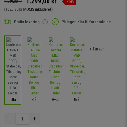
1.299,00 kr
1.549,00 kr
-16%
(1623,75 kr MOMS inkluderet)
Gratis levering
På lager. Klar til forsendelse
+ Farver
Lilla
Blå
Hvid
Grå
-
+