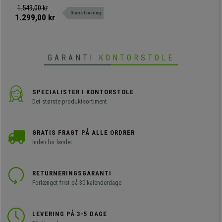
og Lilla Læder
Attraktivt, moderne design, fås
1.549,00 kr
Gratis levering
med betræk, bord og armlæn.
1.299,00 kr
GARANTI
KONTORSTOLE
SPECIALISTER I KONTORSTOLE
Det største produktsortiment
GRATIS FRAGT PÅ ALLE ORDRER
Inden for landet
RETURNERINGSGARANTI
Forlænget frist på 30 kalenderdage
LEVERING PÅ 3-5 DAGE