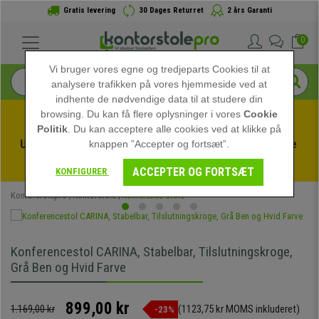
Gratis levering
30 Dages Returret
2 års Garanti
0
Vi bruger vores egne og tredjeparts Cookies til at
analysere trafikken på vores hjemmeside ved at
indhente de nødvendige data til at studere din
browsing. Du kan få flere oplysninger i vores
Cookie
Politik
. Du kan acceptere alle cookies ved at klikke på
Udnyt sommerudsalget hos kontorstolepro! Eksklusive 
knappen ”Accepter og fortsæt”.
rabatter i en begrænset periode - 
Se tilbuddet
 -
ACCEPTER OG FORTSÆT
KONFIGURER
Kontorstolepro
Kontorstole
Konference Stole
Konferencestol CARINA, Stabelbar, Tilslutningskroge,
Grå Ben og Hvid Farve
899,00 kr
1.169,00 kr
(1123,75 kr MOMS inkluderet)
-23%