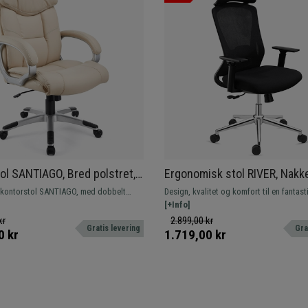
ol SANTIAGO, Bred polstret,
Ergonomisk stol RIVER, Nakke
anisme, Daglig brug 8 timer,
Komfortabel og Designer, Int
 kontorstol SANTIAGO, med dobbelt
Design, kvalitet og komfort til en fantast
arvet
brug i 8 timer, I Sort
red integreret nakkestøtte og polstret i
Med lændestøtte og tilpasset til intensi
[+Info]
r nemt at pleje og rengøre. Hvis du leder
hurtig levering.
kr
2.899,00 kr
Gratis levering
Gra
estol med den bedste kvalitet til den
0 kr
1.719,00 kr
 er dette din model, et vidunder.