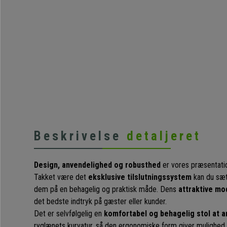
Beskrivelse
detaljeret
Design, anvendelighed og robusthed
er vores præsentati
Takket være det
eksklusive tilslutningssystem
kan du sæt
dem på en behagelig og praktisk måde. Dens
attraktive mod
det bedste indtryk på gæster eller kunder.
Det er selvfølgelig en
komfortabel og behagelig stol at 
ryglænets kurvatur, så den ergonomiske form giver mulighed