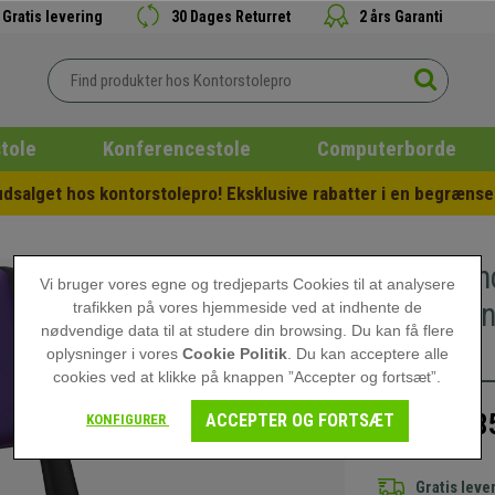
Gratis levering
30 Dages Returret
2 års Garanti
tole
Konferencestole
Computerborde
salget hos kontorstolepro! Eksklusive rabatter i en begrænset
Konferen
Vi bruger vores egne og tredjeparts Cookies til at analysere
Tilslutni
trafikken på vores hjemmeside ved at indhente de
nødvendige data til at studere din browsing. Du kan få flere
Læder
oplysninger i vores
Cookie Politik
. Du kan acceptere alle
cookies ved at klikke på knappen ”Accepter og fortsæt”.
8
ACCEPTER OG FORTSÆT
KONFIGURER
1.119,00 kr
Gratis leve