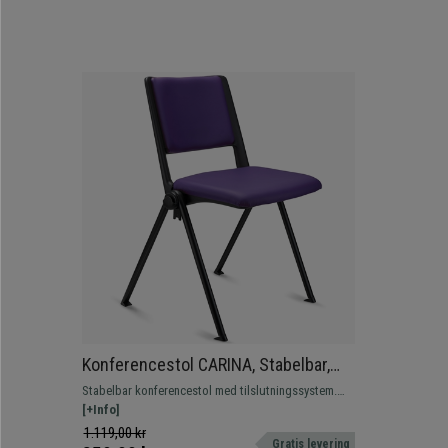
Konferencestol CARINA, Stabelbar,
Tilslutningskroge, Sorte Ben og Lilla
Stabelbar konferencestol med tilslutningssystem.
Læder
Attraktivt, moderne design, fås med betræk, bord og
[+Info]
armlæn.
1.119,00 kr
Gratis levering