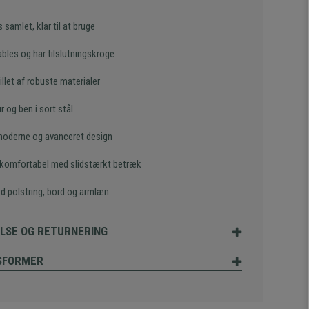
 samlet, klar til at bruge
bles og har tilslutningskroge
llet af robuste materialer
r og ben i sort stål
 moderne og avanceret design
komfortabel med slidstærkt betræk
d polstring, bord og armlæn
LSE OG RETURNERING
SFORMER