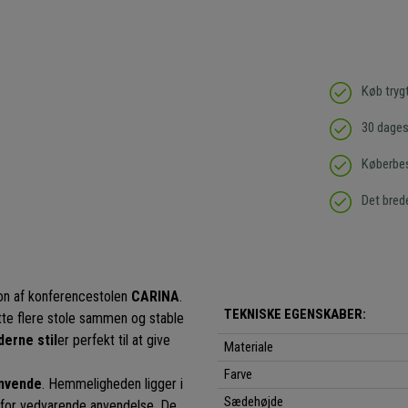
Køb tryg
30 dages 
Køberbes
Det bred
on af konferencestolen
CARINA
.
TEKNISKE EGENSKABER:
te flere stole sammen og stable
erne stil
er perfekt til at give
Materiale
Farve
anvende
. Hemmeligheden ligger i
Sædehøjde
 for vedvarende anvendelse. De