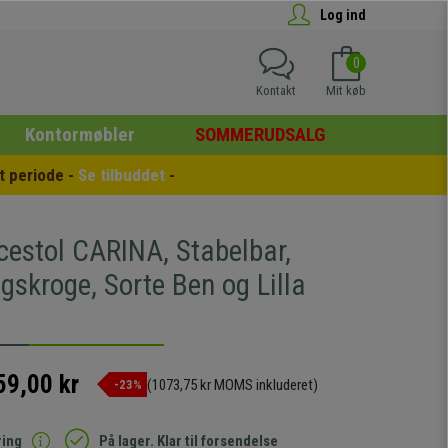
Log ind
0
Kontakt
Mit køb
Kontormøbler
SOMMERUDSALG
 periode - 
Se tilbuddet
 -
cestol CARINA, Stabelbar,
ngskroge, Sorte Ben og Lilla
59,00 kr
(1073,75 kr MOMS inkluderet)
-23%
ring
På lager. Klar til forsendelse