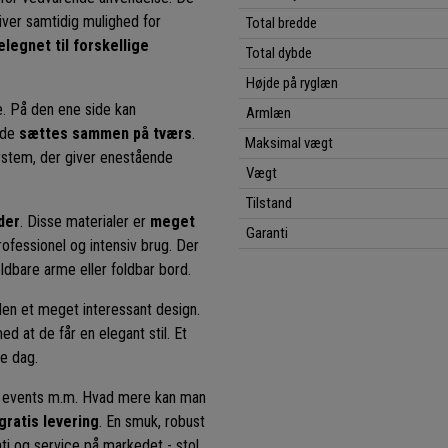
iver samtidig mulighed for
Total bredde
legnet til forskellige
Total dybde
Højde på ryglæn
e. På den ene side kan
Armlæn
 de
sættes sammen på tværs
.
Maksimal vægt
system, der giver enestående
Vægt
Tilstand
der
. Disse materialer er
meget
Garanti
professionel og intensiv brug. Der
oldbare arme eller foldbar bord.
 den et meget interessant design.
d at de får en elegant stil. Et
te dag.
er, events m.m. Hvad mere kan man
gratis levering
. En smuk, robust
ti og service på markedet - stol