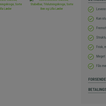
Leveres
Kan sta
Fremsti
Struktu
Frisk,
Meget 
Fås me
FORSENDE
BETALING