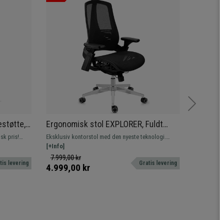
støtte,
Ergonomisk stol EXPLORER, Fuldt
Ergono
ensiv
Justerbar, Moderne Design,
ergono
isk pris!
Eksklusiv kontorstol med den nyeste teknologi.
Førsteklas
Avanceret Teknologi, I Sort
8 timer
v brug,
Fuldt justerbar og ergonomisk, meget komfortabel
[+Info]
kromstruk
[+Info]
og af høj kvalitet.
Kontorsto
7.999,00 kr
5.669,0
tis levering
Gratis levering
4.999,00 kr
3.629,