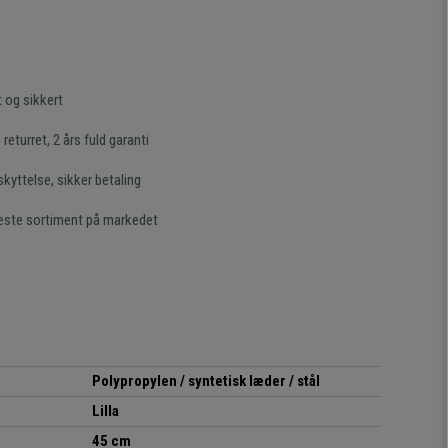
t og sikkert
returret, 2 års fuld garanti
kyttelse, sikker betaling
este sortiment på markedet
Polypropylen / syntetisk læder / stål
Lilla
45 cm