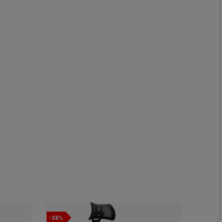
-38%
-36%