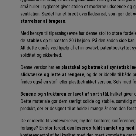
små huller i ryglænet giver stolen et moderne udseende og g
ventilation. Sædet har et bredt overfladeareal, som gør det
ve
størrelser af brugere
.
Med hensyn til tilpasningsevne har denne stol to store fordel
de
stables
op til næsten 20 i højden. På den anden side kan
Alt dette opnås ved hjælp af et innovativt, patentbeskyttet 
soliditet og sikkerhed.
Denne version har en
plastskal og betræk af syntetisk læ
slidstærke og lette at rengøre
, og de er ideelle til både 
findes også en stof- eller plastbetrukket version. Selv med f
Benene og strukturen er lavet af sort stål
, hvilket giver
Dette materiale gør dem særligt solide og stabile, samtidig me
produkt, der er designet til at holde i mange år som den førs
De er ideelle til venteværelser, møder, kontorer, konferenc
forlange? En stor fordel: den
leveres fuldt samlet og med 
konferencestol af høj kvalitet med den mest komplette garan