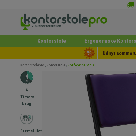
Kontorstole
Ergonomiske Kontors
Udnyt sommerud
Kontorstolepro
Kontorstole
Konference Stole
4
Timers
brug
Fremstillet