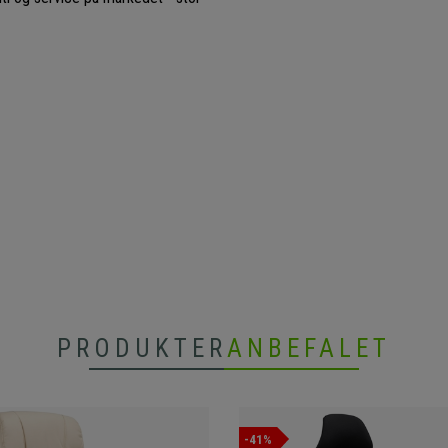
PRODUKTER
ANBEFALET
-41%