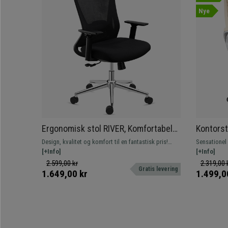
Nye
Ergonomisk stol RIVER, Komfortabel
Kontorst
og Designer, Intensiv Brug i 8 timer, I
Vippemek
Design, kvalitet og komfort til en fantastisk pris!
Sensationel
Sort Net
I Cremef
Med lændestøtte og tilpasset til intensiv brug,
[+Info]
polstring, b
[+Info]
hurtig levering.
læder, der e
2.599,00 kr
2.319,00 
Gratis levering
efter en læn
1.649,00 kr
1.499,0
bedste pris,