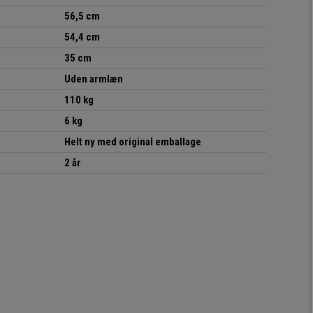
56,5 cm
54,4 cm
35 cm
Uden armlæn
110 kg
6 kg
Helt ny med original emballage
2 år