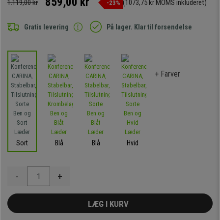
859,00 kr
1.119,00 kr
(1073,75 kr MOMS inkluderet)
-23%
Gratis levering
På lager. Klar til forsendelse
+ Farver
Sort
Blå
Blå
Hvid
-
+
LÆG I KURV