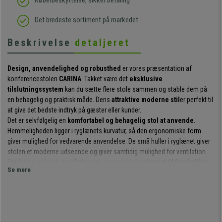
Køberbeskyttelse, sikker betaling
Det bredeste sortiment på markedet
Beskrivelse
detaljeret
Design, anvendelighed og robusthed
er vores præsentation af
konferencestolen
CARINA
. Takket være det
eksklusive
tilslutningssystem
kan du sætte flere stole sammen og stable dem på
en behagelig og praktisk måde. Dens
attraktive moderne stil
er perfekt til
at give det bedste indtryk på gæster eller kunder.
Det er selvfølgelig en
komfortabel og behagelig stol at anvende
.
Hemmeligheden ligger i ryglænets kurvatur, så den ergonomiske form
giver mulighed for vedvarende anvendelse. De små huller i ryglænet giver
stolen et moderne udseende og giver samtidig mulighed for ventilation.
Sædet har et bredt overfladeareal, som gør det
velegnet til forskellige
Se mere
størrelser af brugere
.
Med hensyn til tilpasningsevne har denne stol to store fordele. På den ene
side kan de
stables
op til næsten 20 i højden. På den anden side kan
de
sættes sammen på tværs
. Alt dette opnås ved hjælp af et innovativt,