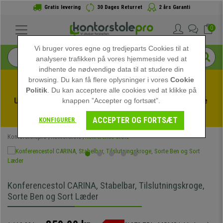
Gratis levering
30 Dages Returret
2 års Garanti
0
Vi bruger vores egne og tredjeparts Cookies til at
analysere trafikken på vores hjemmeside ved at
indhente de nødvendige data til at studere din
browsing. Du kan få flere oplysninger i vores
Cookie
Politik
. Du kan acceptere alle cookies ved at klikke på
Udnyt sommerudsalget hos kontorstolepro! Eksklusive 
knappen ”Accepter og fortsæt”.
rabatter i en begrænset periode - 
Se tilbuddet
 -
ACCEPTER OG FORTSÆT
KONFIGURER
Kontorstolepro
Kontorstole
Konference Stole
Konferencestol CARINA, Stabelbar, Tilslutningskroge,
Sorte Ben og Sort Læder