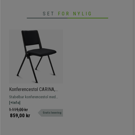
SET
FOR NYLIG
Konferencestol CARINA,
Stabelbar, Tilslutningskroge,
Stabelbar konferencestol med
Sorte Ben og Sort Læder
tilslutningssystem. Attraktivt,
[+Info]
moderne design, fås med betræk,
1.119,00 kr
Gratis levering
bord og armlæn.
859,00 kr