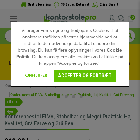
Gratis levering
30 Dages Returret
2 års Garanti
0
Vi bruger vores egne og tredjeparts Cookies til at
analysere trafikken på vores hjemmeside ved at
indhente de nødvendige data til at studere din
browsing. Du kan få flere oplysninger i vores
Cookie
Politik
. Du kan acceptere alle cookies ved at klikke på
Udnyt sommerudsalget hos kontorstolepro! Eksklusive 
knappen ”Accepter og fortsæt”.
rabatter i en begrænset periode - 
Se tilbuddet
 -
ACCEPTER OG FORTSÆT
KONFIGURER
Kontorstolepro
Kontormøbler
Konferencestole
Tilbud
Nye
Konferencestol ELVA, Stabelbar og Meget Praktisk, Høj
Kvalitet, Grå Farve og Grå Ben