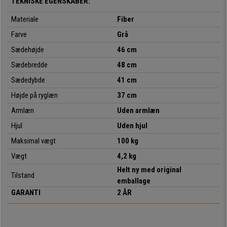
TEKNISKE EGENSKABER:
ryglænet er meget holdbart og fleksibelt
, ideelt til at tilbyde
kunder eller gæster et behageligt sæde af høj kvalitet. Dens struktur
Materiale
Fiber
er lavet af et stålstel med 4 grå ben.
Farve
Grå
Dette er en meget praktisk og multifunktionel model, der kan
Sædehøjde
46 cm
stables
: den kan bruges til møder, med kunder, i venteværelser,
kontorreceptioner, konferencer eller events osv. Den
fås også i
Sædebredde
48 cm
flere farver
, så du kan vælge den, der passer bedst til dine behov og
Sædedybde
41 cm
dit miljø.
Højde på ryglæn
37 cm
Armlæn
Uden armlæn
Hjul
• Stabelbar model
Uden hjul
• Praktisk til en enestående pris
Maksimal vægt
100 kg
• Ideel til konferencelokaler
Vægt
4,2 kg
• Ergonomisk sæde og ryglæn
• Særligt robust: stålstel med 4 grå ben
Helt ny med original
Tilstand
• Ergonomisk og meget komfortabel
emballage
GARANTI
2 ÅR