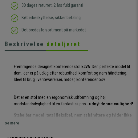
30 dages returret, 2 års fuld garanti
Køberbeskyttelse, sikker betaling
Det bredeste sortiment på markedet
Beskrivelse
detaljeret
Fremragende designet konferencestol
ELVA
. Den perfekte model til
dem, der er på udkig efter robusthed, komfort og nem håndtering.
Ideel til brug i venteværelser, møder, konferencer osv.
Det er en stol med en ergonomisk udformning og høj
modstandsdygtighed til en fantastisk pris -
udnyt denne mulighed!
Stabelbar model, total fleksibel, nem at håndtere og fylder ikke
noget. LEVERES SAMLET
Se mere
Dens lamelstruktur giver den stil og elegance: sædet og