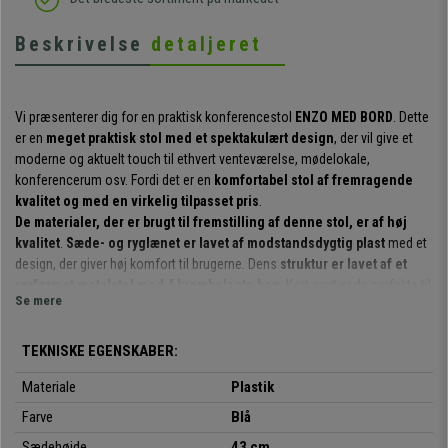
Beskrivelse
detaljeret
Vi præsenterer dig for en praktisk konferencestol
ENZO MED BORD
. Dette
er en
meget praktisk stol med et spektakulært design
, der vil give et
moderne og aktuelt touch til ethvert venteværelse, mødelokale,
konferencerum osv. Fordi det er en
komfortabel stol af fremragende
kvalitet og med en virkelig tilpasset pris
.
De materialer, der er brugt til fremstilling af denne stol, er af høj
kvalitet
.
Sæde- og ryglænet er lavet af modstandsdygtig plast
med et
design, der giver høj komfort til brugerne. Dens
struktur er lavet af et
rørformet metalstel med 4 krombelagte ben
. Kort sagt er de perfekte til
Se mere
at tilbyde kunderne eller gæsterne et behageligt kvalitetssæde.
Det er en meget praktisk og anvendelig model
: Den kan bruges til
TEKNISKE EGENSKABER:
møder, med kunder, i venteværelser, kontorreceptioner, konferencer eller
events osv. Desuden
fås den i flere farver
, så du kan vælge den, der
Materiale
Plastik
passer bedst til din smag, dine behov og dit lokale.
Farve
Blå
Det skal nævnes, at dette er en
model med sammenklappelig bord
,
Sædehøjde
43 cm