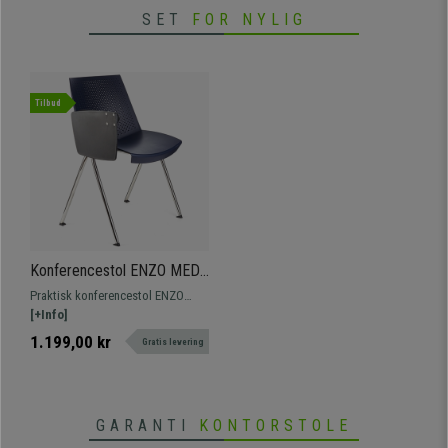
SET
FOR NYLIG
Tilbud
Konferencestol ENZO MED
BORD, Komfortabel og
Praktisk konferencestol ENZO
Praktisk, Stabelbar, Blå
MED BORD i fantastisk design, der
[+Info]
Farve
giver et moderne udseende til
1.199,00 kr
Gratis levering
venteværelser eller mødelokaler.
Fås i forskellige farver, med
sammenklappeligt bord.
GARANTI
KONTORSTOLE