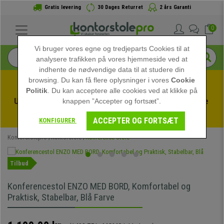
Gratis levering
30 Dages Returret
2 års Garanti
0
Vi bruger vores egne og tredjeparts Cookies til at
analysere trafikken på vores hjemmeside ved at
indhente de nødvendige data til at studere din
browsing. Du kan få flere oplysninger i vores
Cookie
Politik
. Du kan acceptere alle cookies ved at klikke på
Udnyt sommerudsalget hos kontorstolepro! Eksklusive 
knappen ”Accepter og fortsæt”.
rabatter i en begrænset periode - 
Se tilbuddet
 -
ACCEPTER OG FORTSÆT
KONFIGURER
Kontorstolepro
Kontorstole
Konference Stole
Tilbud
Konferencestol ENZO MED BORD, Komfortabel og
Praktisk, Stabelbar, Blå Farve