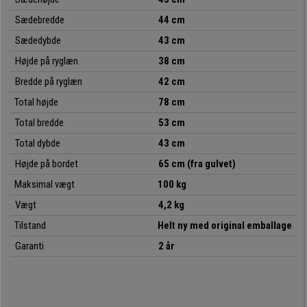
som
leveres fuldt samlet
. Design, kvalitet, komfort og fleksibilitet til en
Sædebredde
44 cm
enestående pris, som du kun kan få på kontorstolepro.dk
Sædedybde
43 cm
Højde på ryglæn
38 cm
• Ideel til konferencelokaler
•
Komfortabel sæde- og ryglænsstruktur
Bredde på ryglæn
42 cm
•
Særlig robust: stålstel med 4 krombelagte ben
Total højde
78 cm
• Meget praktisk og anvendelig
Total bredde
53 cm
Total dybde
43 cm
Højde på bordet
65 cm (fra gulvet)
Maksimal vægt
100 kg
Vægt
4,2 kg
Tilstand
Helt ny med original emballage
Garanti
2 år