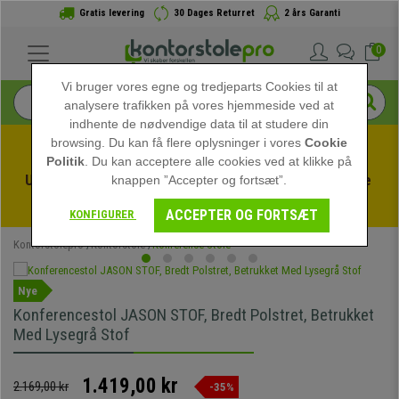
Gratis levering
30 Dages Returret
2 års Garanti
0
Vi bruger vores egne og tredjeparts Cookies til at
analysere trafikken på vores hjemmeside ved at
indhente de nødvendige data til at studere din
browsing. Du kan få flere oplysninger i vores
Cookie
Politik
. Du kan acceptere alle cookies ved at klikke på
Udnyt sommerudsalget hos kontorstolepro! Eksklusive 
knappen ”Accepter og fortsæt”.
rabatter i en begrænset periode - 
Se tilbuddet
 -
ACCEPTER OG FORTSÆT
KONFIGURER
Kontorstolepro
Kontorstole
Konference Stole
Nye
Konferencestol JASON STOF, Bredt Polstret, Betrukket
Med Lysegrå Stof
1.419,00 kr
2.169,00 kr
-35%