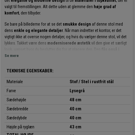
det
elegante og moderne design
til de
materialer i topkvalitet
, der er
valgt til fremstillingen. Alt dette uden at glemme den
høje grad af
komfort
, den tilbyder.
Se bare på billederne for at se det
smukke design
af denne stol med
dens
enkle og elegante detaljer
. Når man indretter et kontor, er det
vigtigt ikke at overse nogen detaljer, og hvis du vælger denne stol, vil det
lykkes. Takket være dens
moderniserede æstetik
vil den give et særligt
look, uanset hvor du beslutter dig for at placere den. Den
fås også i
forskellige farver
Se mere
, både klassiske og mere fremtrædende, så du kan
vælge den, der passer bedst til din smag og dine behov.
TEKNISKE EGENSKABER:
Den skiller sig også ud ved den
spektakulære komfort
, den tilbyder. Du vil
kunne sidde på den i timevis uden at bemærke det på grund af den
tykke
Materiale
Stof / Stel i rustfrit stål
og behagelige polstring
. Det garanterer komfort for brugeren og
Farve
Lysegrå
fremmer en korrekt rygholdning takket være det
høje ryglæn og det
ergonomiske design
.
Sædehøjde
48 cm
Sædebredde
40 cm
Desuden skal det bemærkes, at denne stol er
fremstillet af
kvalitetsmaterialer
, der er lavet til at holde i mange år og forblive som
Sædedybde
40 cm
den første dag. Dens
struktur i rustfrit stål
garanterer stolens robusthed
Højde på ryglæn
43 cm
og stabilitet. Den er
betrukket med kvalitetsstof
, et materiale, der er let