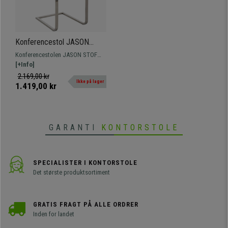
Konferencestol JASON
STOF, Bredt Polstret,
Konferencestolen JASON STOF
Betrukket Med Lysegrå Stof
har et moderne design og høj
[+Info]
komfort takket være den tykke
2.169,00 kr
Ikke på lager
polstring. Fremstillet af
1.419,00 kr
kvalitetsmaterialer som f.eks. stel i
rustfrit stål.
GARANTI
KONTORSTOLE
SPECIALISTER I KONTORSTOLE
Det største produktsortiment
GRATIS FRAGT PÅ ALLE ORDRER
Inden for landet