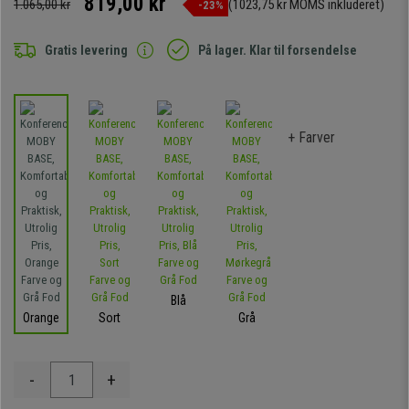
819,00 kr
1.065,00 kr
(1023,75 kr MOMS inkluderet)
-23%
Gratis levering
På lager. Klar til forsendelse
+ Farver
Blå
Orange
Sort
Grå
-
+