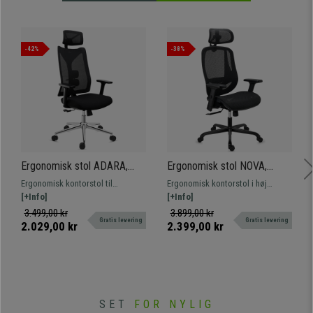
-42%
-38%
Ergonomisk stol ADARA,
Ergonomisk stol NOVA,
Nakkestøtte, Professionel
Meget Komfortabel og
Ergonomisk kontorstol til
Ergonomisk kontorstol i høj
brug i 8 timer, 3D-armlæn, I
Justerbar, Fantastisk
professionel brug. Høj kvalitet,
[+Info]
kvalitet med suverænt design og
[+Info]
Sort
Kvalitet og Design, Sort Net
meget komfortabel og innovativt
komfort. Eksklusiv, med
3.499,00 kr
3.899,00 kr
Gratis levering
Gratis levering
design.
førsteklasses materialer.
2.029,00 kr
2.399,00 kr
SET
FOR NYLIG