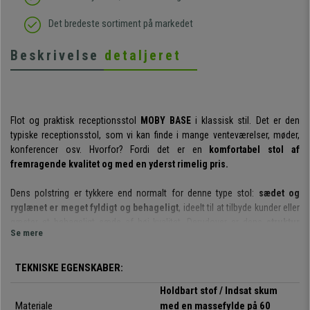
Det bredeste sortiment på markedet
Beskrivelse
detaljeret
Flot og praktisk receptionsstol
MOBY BASE
i klassisk stil. Det er den
typiske receptionsstol, som vi kan finde i mange venteværelser, møder,
konferencer osv. Hvorfor? Fordi det er en
komfortabel stol af
fremragende kvalitet og med en yderst rimelig pris.
Dens polstring er tykkere end normalt for denne type stol:
sædet og
ryglænet er meget fyldigt og behageligt
, ideelt til at tilbyde kunder eller
gæster et behageligt sæde af høj kvalitet. Derudover er dens
struktur
Se mere
lavet af stål med 4 grå ben.
Det er værd at nævne den
indsatte skumfyldning med en densitet på
60 kg/m³
, som gør det meget mere behagelig at sætte sig. Skummet er
TEKNISKE EGENSKABER:
presset ind i en tæt form, så hvert enkelt stykke har den nøjagtige form
Holdbart stof / Indsat skum
og
ikke deformeres ved brug eller med tiden.
Det er en eksklusiv type
Materiale
med en massefylde på 60
skum, som bruges i eksklusive sæder og i biler.