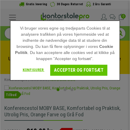
Gratis levering
30 Dages Returret
2 års Garanti
0
Vi bruger vores egne og tredjeparts Cookies til at
analysere trafikken på vores hjemmeside ved at
indhente de nødvendige data til at studere din
browsing. Du kan få flere oplysninger i vores
Cookie
Politik
. Du kan acceptere alle cookies ved at klikke på
Udnyt sommerudsalget hos kontorstolepro! Eksklusive 
knappen ”Accepter og fortsæt”.
rabatter i en begrænset periode - 
Se tilbuddet
 -
ACCEPTER OG FORTSÆT
KONFIGURER
Kontorstolepro
Kontorstole
Konference Stole
Tilbud
Konferencestol MOBY BASE, Komfortabel og Praktisk,
Utrolig Pris, Orange Farve og Grå Fod