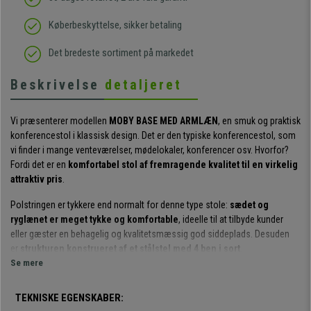
Køberbeskyttelse, sikker betaling
Det bredeste sortiment på markedet
Beskrivelse
detaljeret
Vi præsenterer modellen
MOBY BASE MED ARMLÆN
, en smuk og praktisk
konferencestol i klassisk design. Det er den typiske konferencestol, som
vi finder i mange venteværelser, mødelokaler, konferencer osv. Hvorfor?
Fordi det er en
komfortabel stol af fremragende kvalitet til en virkelig
attraktiv pris
.
Polstringen er tykkere end normalt for denne type stole:
sædet og
ryglænet er meget tykke og komfortable
, ideelle til at tilbyde kunder
eller gæster en behagelig og kvalitetsmæssig god siddeplads. Desuden
er
strukturen konstrueret af et stålstel med 4 ben i sort
.
Se mere
Det er værd at nævne
polstringen af indsat skum med en densitet på
60 kg/m³
, hvilket gør stolen meget mere behagelig at sidde på. Dette
TEKNISKE EGENSKABER:
skum er indsat i en lukket form, så hvert stykke har den nøjagtige form