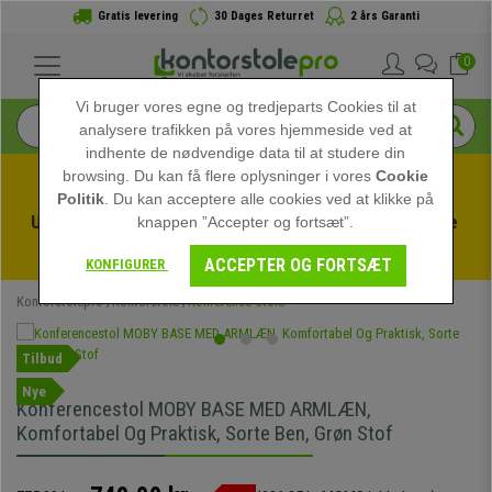
Gratis levering
30 Dages Returret
2 års Garanti
0
Vi bruger vores egne og tredjeparts Cookies til at
analysere trafikken på vores hjemmeside ved at
indhente de nødvendige data til at studere din
browsing. Du kan få flere oplysninger i vores
Cookie
Politik
. Du kan acceptere alle cookies ved at klikke på
Udnyt sommerudsalget hos kontorstolepro! Eksklusive 
knappen ”Accepter og fortsæt”.
rabatter i en begrænset periode - 
Se tilbuddet
 -
ACCEPTER OG FORTSÆT
KONFIGURER
Kontorstolepro
Kontorstole
Konference Stole
Tilbud
Nye
Konferencestol MOBY BASE MED ARMLÆN,
Komfortabel Og Praktisk, Sorte Ben, Grøn Stof