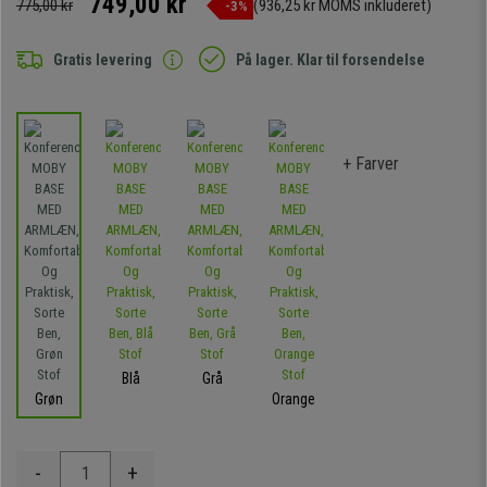
749,00 kr
775,00 kr
(936,25 kr MOMS inkluderet)
-3%
Gratis levering
På lager. Klar til forsendelse
+ Farver
Blå
Grå
Grøn
Orange
-
+