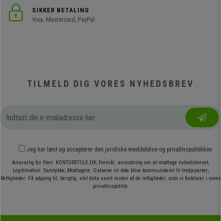
SIKKER BETALING
Visa, Mastercard, PayPal
TILMELD DIG VORES NYHEDSBREV
Jeg har læst og accepterer den
juridiske meddelelse
og
privatlivspolitikken
Ansvarlig for filen: KONTORSTOLE.DK; Formål: anmodning om at modtage nyhedsbrevet;
Legitimation: Samtykke; Modtagere: Dataene vil ikke blive kommunikeret til tredjeparter;
Rettigheder: Få adgang til, berigtig, slet data samt resten af de rettigheder, som vi forklarer i vores
privatlivspolitik.