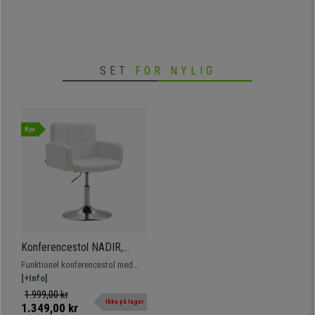
SET
FOR NYLIG
Nye
Konferencestol NADIR,
Højdejusterbar, Metalfod, i
Funktionel konferencestol med
Hvid Læder
metalfod og højdejusterbar
[+Info]
polstret sæde.
1.999,00 kr
Ikke på lager
1.349,00 kr