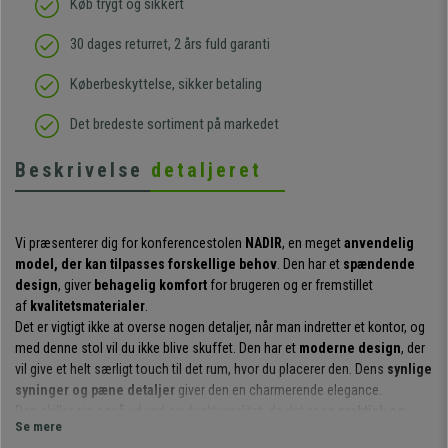
Køb trygt og sikkert
30 dages returret, 2 års fuld garanti
Køberbeskyttelse, sikker betaling
Det bredeste sortiment på markedet
Beskrivelse
detaljeret
Vi præsenterer dig for konferencestolen
NADIR
, en meget
anvendelig
model, der kan tilpasses forskellige behov
. Den har et
spændende
design
, giver
behagelig komfort
for brugeren og er fremstillet
af
kvalitetsmaterialer
.
Det er vigtigt ikke at overse nogen detaljer, når man indretter et kontor, og
med denne stol vil du ikke blive skuffet. Den har et
moderne design
, der
vil give et helt særligt touch til det rum, hvor du placerer den. Dens
synlige
syninger og pæne detaljer
giver den en charmerende elegance.
Den skiller sig også ud ved sin funktionalitet, da det er en
praktisk og
Se mere
operativ stol
. Dens
højdejusterbare og 360º drejelige sæde
giver