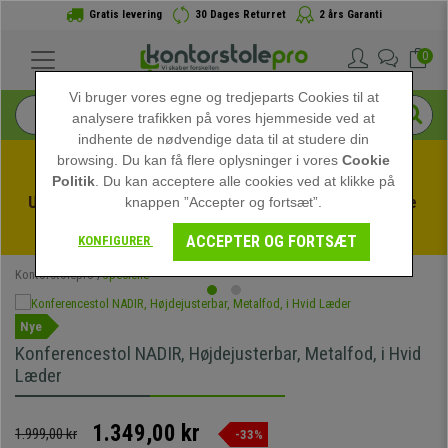
Gratis levering
30 Dages Returret
2 års Garanti
0
Vi bruger vores egne og tredjeparts Cookies til at
analysere trafikken på vores hjemmeside ved at
indhente de nødvendige data til at studere din
browsing. Du kan få flere oplysninger i vores
Cookie
Politik
. Du kan acceptere alle cookies ved at klikke på
Udnyt sommerudsalget hos kontorstolepro! Eksklusive 
knappen ”Accepter og fortsæt”.
rabatter i en begrænset periode - 
Se tilbuddet
 -
ACCEPTER OG FORTSÆT
KONFIGURER
Kontorstolepro
Specielle
Nye
Konferencestol NADIR, Højdejusterbar, Metalfod, i Hvid
Læder
1.349,00 kr
1.999,00 kr
-33%