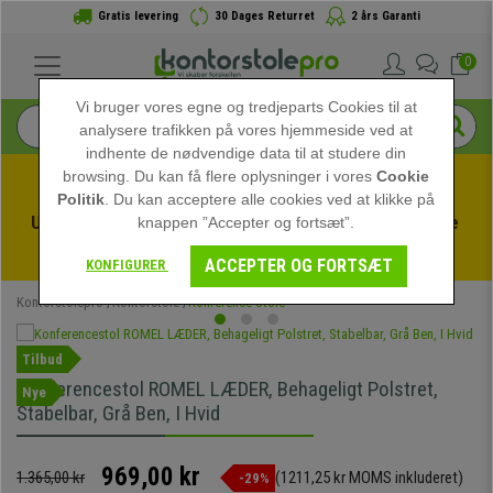
Gratis levering
30 Dages Returret
2 års Garanti
0
Vi bruger vores egne og tredjeparts Cookies til at
analysere trafikken på vores hjemmeside ved at
indhente de nødvendige data til at studere din
browsing. Du kan få flere oplysninger i vores
Cookie
Politik
. Du kan acceptere alle cookies ved at klikke på
Udnyt sommerudsalget hos kontorstolepro! Eksklusive 
knappen ”Accepter og fortsæt”.
rabatter i en begrænset periode - 
Se tilbuddet
 -
ACCEPTER OG FORTSÆT
KONFIGURER
Kontorstolepro
Kontorstole
Konference Stole
Tilbud
Konferencestol ROMEL LÆDER, Behageligt Polstret,
Nye
Stabelbar, Grå Ben, I Hvid
969,00 kr
1.365,00 kr
(1211,25 kr MOMS inkluderet)
-29%