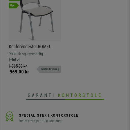
Nye
Konferencestol ROMEL
LÆDER, Behageligt Polstret,
Praktisk og anvendelig
Stabelbar, Grå Ben, I Hvid
konferencestol model ROMEL
[+Info]
LÆDER Komfortabelt betrukket
1.365,00 kr
Gratis levering
med læder, modstandsdygtigt og
969,00 kr
med et smukt, moderne design.
GARANTI
KONTORSTOLE
SPECIALISTER I KONTORSTOLE
Det største produktsortiment