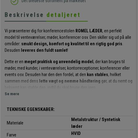
Det bredeste sortiment på markedet
Beskrivelse
detaljeret
Vi præsenterer dig for konferencestolen
ROMEL LÆDER
, en perfekt
model til venteværelser, møder, konferencer osv. Den skiller sig ud på alle
områder:
smukt design, komfort og kvalitet til en rigtig god pris
.
Desuden
leveres den fuldt samlet
!
Dette er en
meget praktisk og anvendelig model
, der kan bruges til
møder, med kunder, i venteværelser, kontorreceptioner, konferencer eller
events osv. Desuden har den den fordel, at den
kan stables
, hvilket
sammen med dens
lette vægt og nemme håndtering
gør, at du nemt og
bekvemt kan stable den, indtil du skal bruge den igen.
Se mere
Det
ergonomiske design
sammen med det
polstrede sæde og
ryglæn
gør også, at denne stol skiller sig ud med sin komfort. På den
TEKNISKE EGENSKABER:
måde sikrer du, at dine gæster eller kunder kan sidde behageligt i timevis.
Metalstruktur / Syntetisk
Materiale
Den skiller sig også ud ved de
kvalitetsmaterialer
, som denne model er
læder
fremstillet af. Dens
stålstruktur med 4 ben
garanterer soliditet og
HVID
Farve
stabilitet. Sædet og ryglænet er
betrukket med syntetisk læder af høj