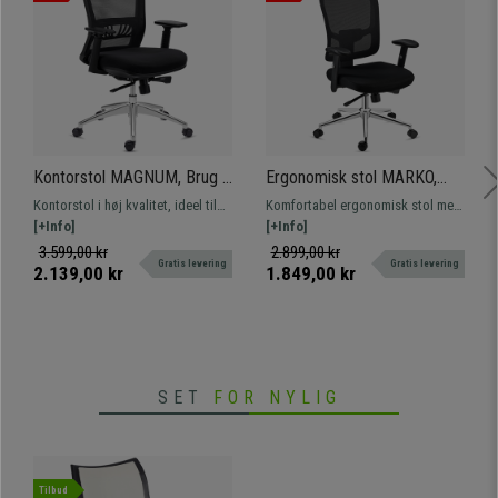
Kontorstol MAGNUM, Brug i
Ergonomisk stol MARKO,
8 timer, Aluminiumsfod,
Nakkestøtte, Lændestøtte,
Kontorstol i høj kvalitet, ideel til
Komfortabel ergonomisk stol med
Lændestøtte, Sort
Synkromekanisme, I Sort
intensiv brug. Kombinerer elegant
[+Info]
lændestøtte. Fremstillet af
[+Info]
design med førsteklasses
kvalitetsmaterialer, metalfod og
3.599,00 kr
2.899,00 kr
Gratis levering
Gratis levering
udførelse og komfort.
åndbart net. Hurtig levering!
2.139,00 kr
1.849,00 kr
SET
FOR NYLIG
Tilbud