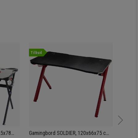
Tilbud
Nye
,5x78
Gamingbord SOLDIER, 120x66x75 cm,
Kontor