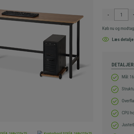
-
Køb nu og modtag
Læs detalje
DETALJER
Mål: 1
Struktu
Overfl
CPU ho
Juster