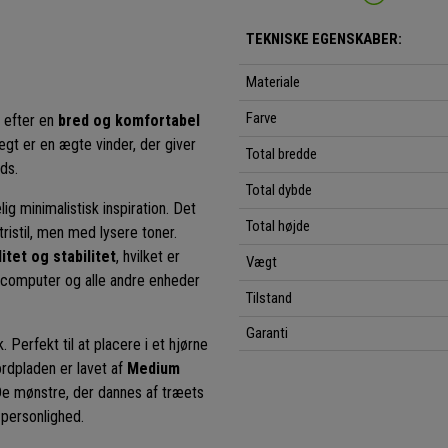
TEKNISKE EGENSKABER:
Materiale
Farve
g efter en
bred og komfortabel
ægt er en ægte vinder, der giver
Total bredde
ds.
Total dybde
g minimalistisk inspiration. Det
Total højde
tristil, men med lysere toner.
itet og stabilitet
, hvilket er
Vægt
 computer og alle andre enheder
Tilstand
Garanti
 Perfekt til at placere i et hjørne
ordpladen er lavet af
Medium
e mønstre, der dannes af træets
 personlighed.