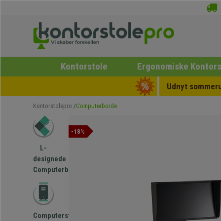
Kontorstole
Ergonomiske Kontors
Udnyt sommerud
Kontorstolepro
Computerborde
-18%
L-
designede
Computerborde
Computerstøtte