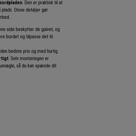
bordpladen
. Den er praktisk til at
 plads. Disse detaljer gør
omhed.
ene side beskytter de gulvet, og
re bordet og tilpasse det til
 den bedste pris og med hurtig
rtigt
. Selv monteringen er
ruenøgle, så du kan spænde dit