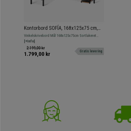
Kontorbord SOFÍA, 168x125x75 cm,
Metalstel I Sort, Træoverflade I Eg
Vinkelskrivebord Mål 168x125x75cm Sortlakeret
metalstel
[+Info]
2.199,00 kr
Gratis levering
1.799,00 kr