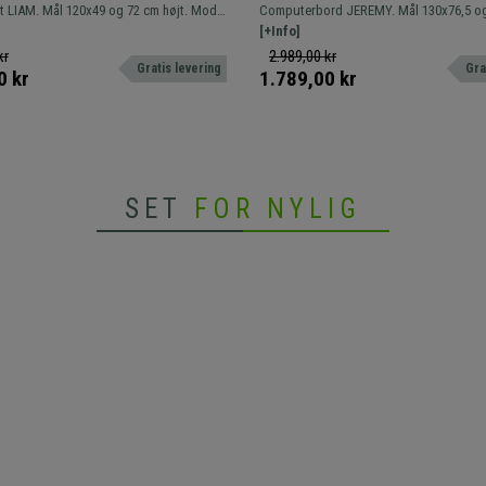
, Hvid Farve
cm, Metalstel, Træplade, Sort
g 72 cm højt. Model
Computerbord JEREMY. Mål 130x76,5 og 78 cm højt.
t design, der perfekt kombinerer
Gamingbord med robust metalstruktur 
[+Info]
overflade og opbevaringsplads.
træoverflade.
kr
2.989,00 kr
Gratis levering
Gra
0 kr
1.789,00 kr
SET
FOR NYLIG