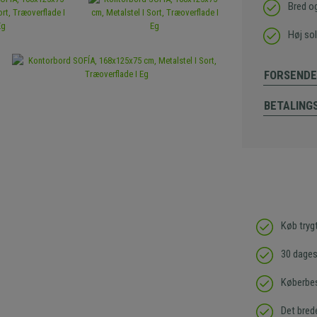
Bred o
Høj sol
FORSENDE
BETALING
Køb tryg
30 dages 
Køberbes
Det bred