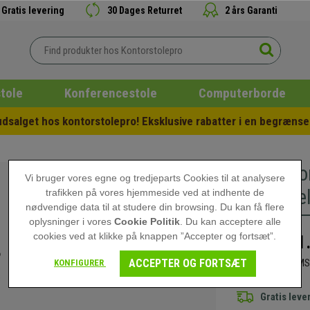
Gratis levering
30 Dages Returret
2 års Garanti
tole
Konferencestole
Computerborde
salget hos kontorstolepro! Eksklusive rabatter i en begrænset
Kontorbo
Vi bruger vores egne og tredjeparts Cookies til at analysere
Metalstel
trafikken på vores hjemmeside ved at indhente de
nødvendige data til at studere din browsing. Du kan få flere
oplysninger i vores
Cookie Politik
. Du kan acceptere alle
cookies ved at klikke på knappen ”Accepter og fortsæt”.
1
2.199,00 kr
ACCEPTER OG FORTSÆT
(2248,75 kr MOMS 
KONFIGURER
Gratis leve