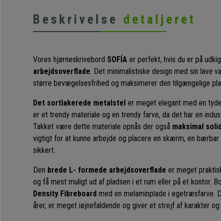
Beskrivelse
detaljeret
Vores hjørneskrivebord
SOFÍA
er perfekt, hvis du er på udki
arbejdsoverflade
. Det minimalistiske design med sin lave v
større bevægelsesfrihed og maksimerer den tilgængelige pla
Det sortlakerede metalstel
er meget elegant med en tydeli
er et trendy materiale og en trendy farve, da det har en indus
Takket være dette materiale opnås der også
maksimal solid
vigtigt for at kunne arbejde og placere en skærm, en bærbar
sikkert.
Den
brede L- formede arbejdsoverflade
er meget praktisk.
og få mest muligt ud af pladsen i et rum eller på et kontor. B
Density Fibreboard
med en melaminplade i egetræsfarve. D
årer, er meget iøjnefaldende og giver et strejf af karakter og