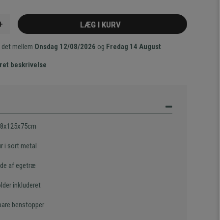
+
LÆG I KURV
 det mellem
Onsdag 12/08/2026
og
Fredag 14 August
ret beskrivelse
68x125x75cm
r i sort metal
ade af egetræ
lder inkluderet
bare benstopper