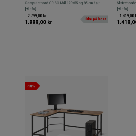
Tastaturholder, Mål 120x55x85 cm, I
cm, I Træ
Computerbord GRISO Mål 120x55 og 85 cm højt.
Skrivebordet LIAM. Mål 120x49 o
Træ, Hvid Farve
Model med bred overflade, tastaturholder og
[+Info]
med et enkel
[+Info]
opbevaringsplads.
anvendelig 
2.799,00 kr
1.419,00 
Ikke på lager
1.999,00 kr
1.419,0
-18%