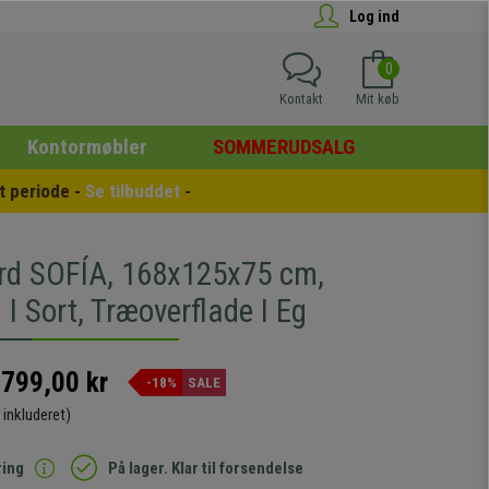
Log ind
0
Kontakt
Mit køb
Kontormøbler
SOMMERUDSALG
 periode - 
Se tilbuddet
 -
rd SOFÍA, 168x125x75 cm,
 I Sort, Træoverflade I Eg
.799,00 kr
-18%
SALE
inkluderet)
ring
På lager. Klar til forsendelse