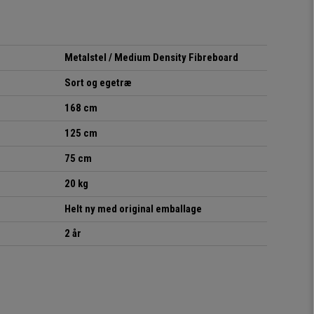
Metalstel /
Medium Density Fibreboard
Sort og egetræ
168 cm
125 cm
75 cm
20 kg
Helt ny med original emballage
2 år