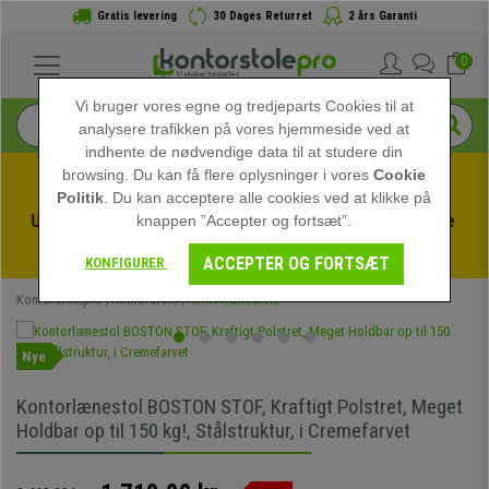
Gratis levering
30 Dages Returret
2 års Garanti
0
Vi bruger vores egne og tredjeparts Cookies til at
analysere trafikken på vores hjemmeside ved at
indhente de nødvendige data til at studere din
browsing. Du kan få flere oplysninger i vores
Cookie
Politik
. Du kan acceptere alle cookies ved at klikke på
Udnyt sommerudsalget hos kontorstolepro! Eksklusive 
knappen ”Accepter og fortsæt”.
rabatter i en begrænset periode - 
Se tilbuddet
 -
ACCEPTER OG FORTSÆT
KONFIGURER
Kontorstolepro
Kontorstole
Kontorlænestole
Nye
Kontorlænestol BOSTON STOF, Kraftigt Polstret, Meget
Holdbar op til 150 kg!, Stålstruktur, i Cremefarvet