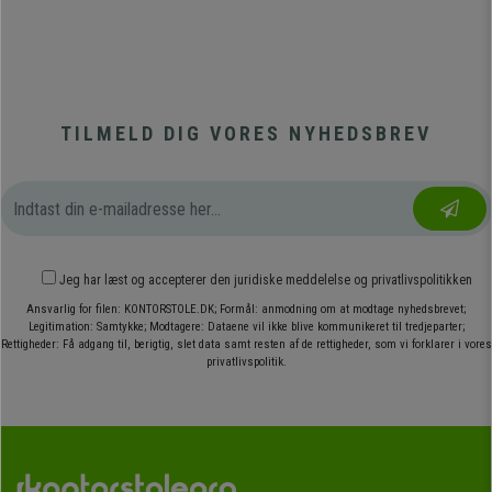
TILMELD DIG VORES NYHEDSBREV
Jeg har læst og accepterer den
juridiske meddelelse
og
privatlivspolitikken
Ansvarlig for filen: KONTORSTOLE.DK; Formål: anmodning om at modtage nyhedsbrevet;
Legitimation: Samtykke; Modtagere: Dataene vil ikke blive kommunikeret til tredjeparter;
Rettigheder: Få adgang til, berigtig, slet data samt resten af de rettigheder, som vi forklarer i vores
privatlivspolitik.