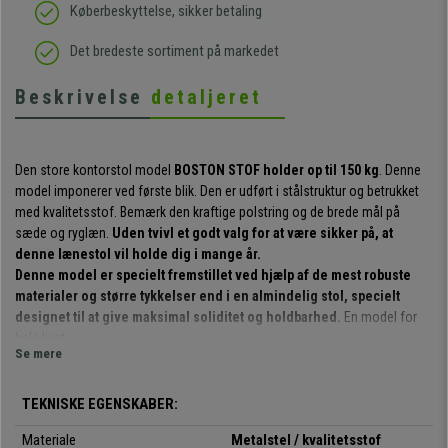
Køberbeskyttelse, sikker betaling
Det bredeste sortiment på markedet
Beskrivelse
detaljeret
Den store kontorstol model
BOSTON STOF holder op til 150 kg
. Denne
model imponerer ved første blik. Den er udført i stålstruktur og betrukket
med kvalitetsstof. Bemærk den kraftige polstring og de brede mål på
sæde og ryglæn.
Uden tvivl et godt valg for at være sikker på, at
denne lænestol vil holde dig i mange år.
Denne model er specielt fremstillet ved hjælp af de mest robuste
materialer og større tykkelser end i en almindelig stol, specielt
designet til at give maksimal soliditet og holdbarhed.
En model for
hele livet.
Se mere
Det høje ryglæn giver dig mulighed for at slappe af efter en stressende
dag.
Den har en integreret nakkestøtte og polstrede armlæn, som er
TEKNISKE EGENSKABER:
særligt behagelige og slidstærke
. En ægte luksus, en sikker investering.
Det er en meget komfortabel lænestol, som du vil have glæde af i mange
Materiale
Metalstel / kvalitetsstof