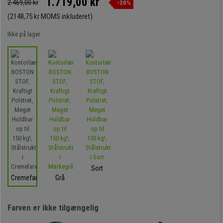
1.719,00 kr
2.469,00 kr
-30%
(2148,75 kr MOMS inkluderet)
Ikke på lager
Sort
Cremefarvet
Grå
Farven er ikke tilgængelig