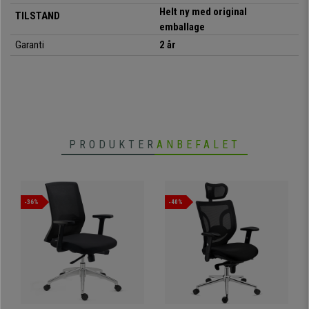
forskellen. Dens pris andre steder ville være højere. Hos Kontorstolepro.dk
Helt ny med original
TILSTAND
tilbyder vi dig den til den bedste pris og med den mest komplette garanti
emballage
og service.
Garanti
2 år
• Højt ryglæn med ergonomisk form
•
Tyk polstring af høj densitet
• Vippemekanisme med positioner
•
Fod og armlæn i krombelagt stål
PRODUKTER
ANBEFALET
• Velegnet til 8 timers daglig brug
•
Gummihjul til alle gulvtyper
•
Matchende konferencestol tilgængelig
-36%
-40%