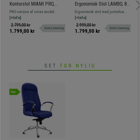
Kontorstol MIAMI PRO,
Ergonomisk Stol LAMBO, 8
Synkromekanisme,
Timers Brug, Nakkestøtte,
PRO-version af vores model
Ergonomisk stol med justerbar
Metalfod, Lændestøtte, I
Utrolig Lændestøtte, I Sort
MIAMI, med en solid og elegant
[+Info]
rygstøtte. Velegnet til intensiv
[+Info]
Sort
metalfod og synkroniseret
brug i 8 timer takket være dens
2.799,00 kr
2.999,00 kr
Gratis levering
Gratis levering
mekanisme med positioner. Endnu
komfort og kvalitet. Hurtig
1.799,00 kr
1.799,00 kr
mere komfortabel og robust!
levering.
SET
FOR NYLIG
Nye