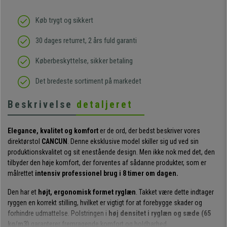
Køb trygt og sikkert
30 dages returret, 2 års fuld garanti
Køberbeskyttelse, sikker betaling
Det bredeste sortiment på markedet
Beskrivelse
detaljeret
Elegance, kvalitet og komfort
er de ord, der bedst beskriver vores
direktørstol
CANCUN
. Denne eksklusive model skiller sig ud ved sin
produktionskvalitet og sit enestående design. Men ikke nok med det, den
tilbyder den høje komfort, der forventes af sådanne produkter, som er
målrettet
intensiv professionel brug i 8 timer om dagen.
Den har et
højt, ergonomisk formet ryglæn
. Takket være dette indtager
ryggen en korrekt stilling, hvilket er vigtigt for at forebygge skader og
forhindre udmattelse. Polstringen i
høj densitet i ryglæn og sæde (65
kg/m3)
garanterer fremragende komfort og holdbarhed.