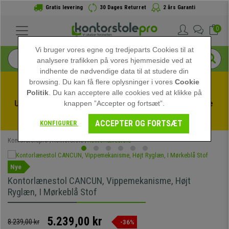
Gratis levering
30 Dages Returret
2 års Garanti
0
Vi bruger vores egne og tredjeparts Cookies til at
analysere trafikken på vores hjemmeside ved at
indhente de nødvendige data til at studere din
browsing. Du kan få flere oplysninger i vores
Cookie
Politik
. Du kan acceptere alle cookies ved at klikke på
Udnyt sommerudsalget hos kontorstolepro! Eksklusive 
knappen ”Accepter og fortsæt”.
rabatter i en begrænset periode - 
Se tilbuddet
 -
ACCEPTER OG FORTSÆT
KONFIGURER
Kontorstolepro
Kontorstole
Kontorlænestole
Nye
Kontorlænestol CANCUN, Vippemekanisme, Højt
Ryglæn, I Mørkeblå Stof
5.239,00 kr
8.239,00 kr
-36%