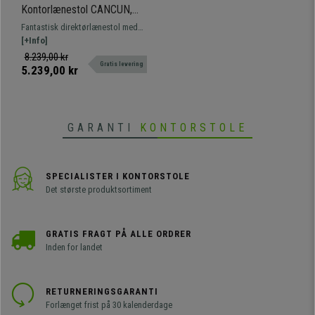
Kontorlænestol CANCUN,
Vippemekanisme, Højt
Fantastisk direktørlænestol med
Ryglæn, I Mørkeblå Stof
vippemekanisme. Perfekt design
[+Info]
og udførelse, luksus og komfort
8.239,00 kr
Gratis levering
til den bedste pris.
5.239,00 kr
GARANTI
KONTORSTOLE
SPECIALISTER I KONTORSTOLE
Det største produktsortiment
GRATIS FRAGT PÅ ALLE ORDRER
Inden for landet
RETURNERINGSGARANTI
Forlænget frist på 30 kalenderdage