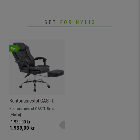
sæde i stof.
SET
FOR NYLIG
Nye
Kontorlænestol CASTI,
Justerbar Fodstøtte, Bred
Kontorlænestol CASTI. Bredt
Polstret, I Sort Læder
polstret med syntetisk læder i
[+Info]
forskellige farver og høj resistens
1.939,00 kr
med metalfod.
1.939,00 kr