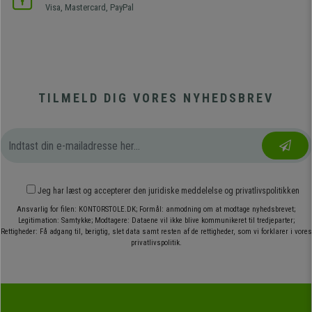
Visa, Mastercard, PayPal
TILMELD DIG VORES NYHEDSBREV
Jeg har læst og accepterer den
juridiske meddelelse
og
privatlivspolitikken
Ansvarlig for filen: KONTORSTOLE.DK; Formål: anmodning om at modtage nyhedsbrevet;
Legitimation: Samtykke; Modtagere: Dataene vil ikke blive kommunikeret til tredjeparter;
Rettigheder: Få adgang til, berigtig, slet data samt resten af de rettigheder, som vi forklarer i vores
privatlivspolitik.