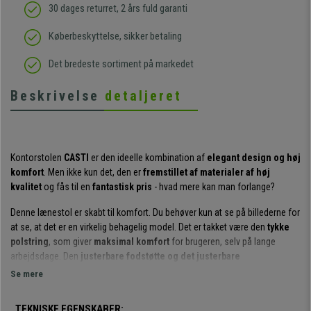
30 dages returret, 2 års fuld garanti
Køberbeskyttelse, sikker betaling
Det bredeste sortiment på markedet
Beskrivelse
detaljeret
Kontorstolen
CASTI
er den ideelle kombination af
elegant design og høj
komfort
. Men ikke kun det, den er
fremstillet af materialer af høj
kvalitet
og fås til en
fantastisk pris
- hvad mere kan man forlange?
Denne lænestol er skabt til komfort. Du behøver kun at se på billederne for
at se, at det er en virkelig behagelig model. Det er takket være den
tykke
polstring
, som giver
maksimal komfort
for brugeren, selv på lange
arbejdsdage. Den
justerbare fodstøtte og det justerbare
ryglæn
opfordrer dig til at tage en kort pause, mens du arbejder i en
Se mere
liggende stilling med fødderne oppe.
TEKNISKE EGENSKABER: