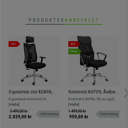
PRODUKTER
ANBEFALET
-42%
-36%
Tilbud
Ergonomisk stol ADARA,
Kontorstol ASPEN, Åndbart
Nakkestøtte, Professionel
net, Polstret sæde og
Ergonomisk kontorstol til
Kontorstol ASPEN, fås nu også
brug i 8 timer, 3D-armlæn, I
Utrolig pris, Farve sort
professionel brug. Høj kvalitet,
[+Info]
med polstret sæde i stof og i
[+Info]
Sort
meget komfortabel og innovativt
forskellige farver, som altid til den
3.499,00 kr
1.499,00 kr
Gratis levering
Gratis levering
design.
bedste pris. En fremragende
2.029,00 kr
959,00 kr
ergonomisk model med højt
ryglæn i åndbart net og polstret