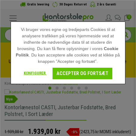
Gratis levering
30 Dages Returret
2 års Garanti
0
Vi bruger vores egne og tredjeparts Cookies til at
analysere trafikken på vores hjemmeside ved at
indhente de nødvendige data til at studere din
browsing. Du kan få flere oplysninger i vores
Cookie
Politik
. Du kan acceptere alle cookies ved at klikke på
Udnyt sommerudsalget hos kontorstolepro! Eksklusive 
knappen ”Accepter og fortsæt”.
rabatter i en begrænset periode - 
Se tilbuddet
 -
ACCEPTER OG FORTSÆT
KONFIGURER
Kontorstolepro
Kontorstole
Kontorlænestole
Nye
Kontorlænestol CASTI, Justerbar Fodstøtte, Bred
Polstret, I Sort Læder
1.939,00 kr
1.939,00 kr
(2423,75 kr MOMS inkluderet)
-0%