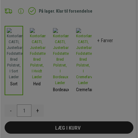
På lager. Klar til forsendelse
+ Farver
Sort
Hvid
Bordeaux
Cremefarvet
-
+
LÆG I KURV