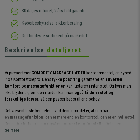
30 dages returret, 2 års fuld garanti
Køberbeskyttelse, sikker betaling
Det bredeste sortiment på markedet
Beskrivelse
detaljeret
Vi præsenterer
COMODITY MASSAGE LÆDER
kontorlænestol, en nyhed
ihos Kontorstolepro. Dens
tykke polstring
garanterer en
suveræn
komfort
, og
massagefunktionen
kan justeres i intensitet. Og hvis man
ikke bryder sig om den i læder, kan man
også få den i stof og i
forskellige farver
, så den passer bedst til ens behov.
Det væsentligste kendetegn ved denne model er, at den har
en
massagefunktion
: den er mere end en kontorstol, den er en
hvilestol
.
Den er
justerbar
og har også en
udtrækkelig fodstøtte
. Det er en
sjælden funktion i kontorstole, som giver et nyt komfortniveau. Derudover
Se mere
garanterer den justerbare lænemekanisme større bevægelsesfrihed og