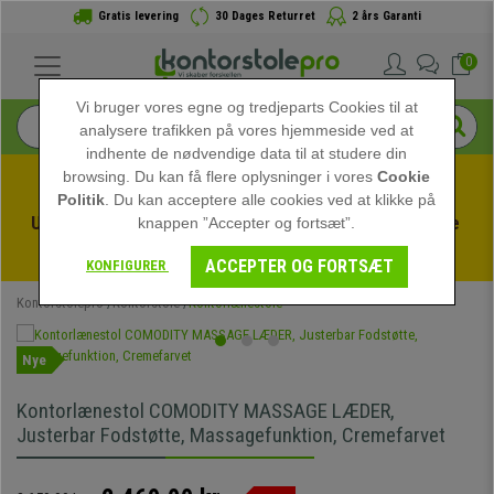
Gratis levering
30 Dages Returret
2 års Garanti
0
Vi bruger vores egne og tredjeparts Cookies til at
analysere trafikken på vores hjemmeside ved at
indhente de nødvendige data til at studere din
browsing. Du kan få flere oplysninger i vores
Cookie
Politik
. Du kan acceptere alle cookies ved at klikke på
Udnyt sommerudsalget hos kontorstolepro! Eksklusive 
knappen ”Accepter og fortsæt”.
rabatter i en begrænset periode - 
Se tilbuddet
 -
ACCEPTER OG FORTSÆT
KONFIGURER
Kontorstolepro
Kontorstole
Kontorlænestole
Nye
Kontorlænestol COMODITY MASSAGE LÆDER,
Justerbar Fodstøtte, Massagefunktion, Cremefarvet