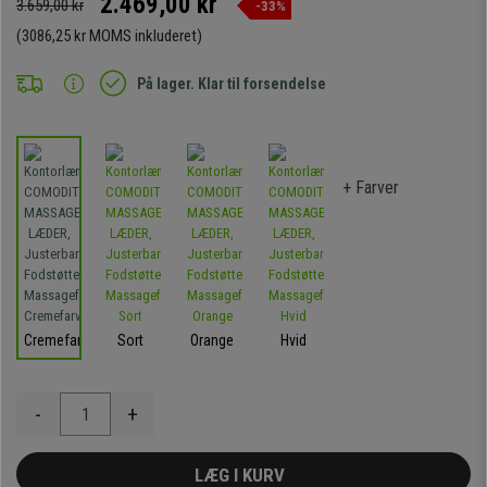
2.469,00 kr
3.659,00 kr
-33%
(3086,25 kr MOMS inkluderet)
På lager. Klar til forsendelse
+ Farver
Cremefarvet
Sort
Orange
Hvid
-
+
LÆG I KURV