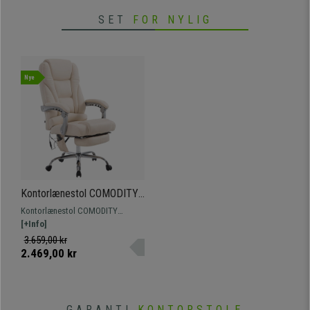
SET
FOR NYLIG
Nye
Kontorlænestol COMODITY
MASSAGE LÆDER,
Kontorlænestol COMODITY
Justerbar Fodstøtte,
MASSAGE LÆDER: Med
[+Info]
Massagefunktion,
massagefunktion, justerbar og
3.659,00 kr
Cremefarvet
udtrækkelig fodstøtte er dette den
2.469,00 kr
rette stol for dem, der søger
kvalitet og komfort.
GARANTI
KONTORSTOLE