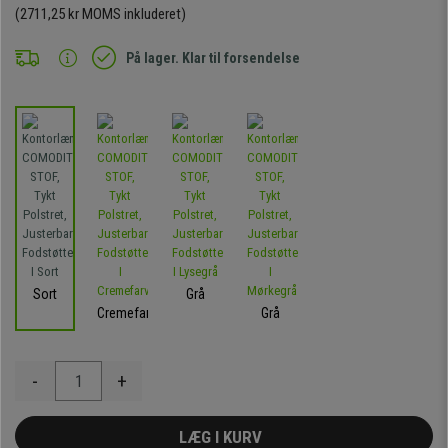
(2711,25 kr MOMS inkluderet)
På lager. Klar til forsendelse
Sort
Grå
Cremefarvet
Grå
-
+
LÆG I KURV