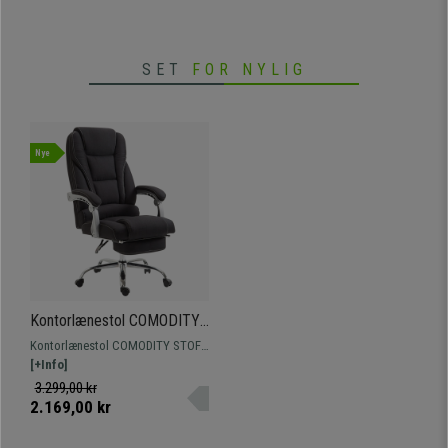
for en stol med bord.
metalstel.
SET
FOR NYLIG
Nye
Kontorlænestol COMODITY
STOF, Tykt Polstret,
Kontorlænestol COMODITY STOF.
Justerbar Fodstøtte, I Sort
Lænestol med justerbar fodstøtte
[+Info]
er den ideelle lænestol til alle, der
3.299,00 kr
er på udkig efter kvalitet og
2.169,00 kr
maksimal komfort.