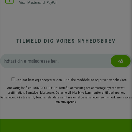
Visa, Mastercard, PayPal
TILMELD DIG VORES NYHEDSBREV
Jeg har læst og accepterer den
juridiske meddelelse
og
privatlivspolitikken
Ansvarlig for filen: KONTORSTOLE.DK; Formål: anmodning om at modtage nyhedsbrevet;
Legitimation: Samtykke; Modtagere: Dataene vil ikke blive kommunikeret til tredjeparter;
Rettigheder: Få adgang til, berigtig, slet data samt resten af de rettigheder, som vi forklarer i vores
privatlivspolitik.