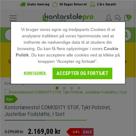
Gratis levering
30 Dages Returret
2 års Garanti
0
Vi bruger vores egne og tredjeparts Cookies til at
analysere trafikken på vores hjemmeside ved at
indhente de nødvendige data til at studere din
browsing. Du kan få flere oplysninger i vores
Cookie
Politik
. Du kan acceptere alle cookies ved at klikke på
Udnyt sommerudsalget hos kontorstolepro! Eksklusive 
knappen ”Accepter og fortsæt”.
rabatter i en begrænset periode - 
Se tilbuddet
 -
ACCEPTER OG FORTSÆT
KONFIGURER
Kontorstolepro
Kontorstole
Kontorlænestole
Nye
Kontorlænestol COMODITY STOF, Tykt Polstret,
Justerbar Fodstøtte, I Sort
2.169,00 kr
3.299,00 kr
-34%
SALE