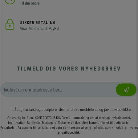
Til din ordre
SIKKER BETALING
Visa, Mastercard, PayPal
TILMELD DIG VORES NYHEDSBREV
Jeg har læst og accepterer den
juridiske meddelelse
og
privatlivspolitikken
Ansvarlig for filen: KONTORSTOLE.DK; Formål: anmodning om at modtage nyhedsbrevet;
Legitimation: Samtykke; Modtagere: Dataene vil ikke blive kommunikeret til tredjeparter;
Rettigheder: Få adgang til, berigtig, slet data samt resten af de rettigheder, som vi forklarer i vores
privatlivspolitik.