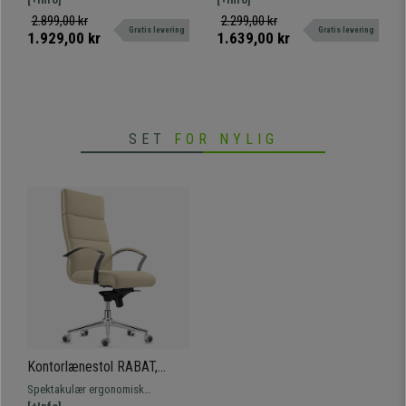
kvalitetsmaterialer, metalfod og
brug takket være dens komfort og
2.899,00 kr
2.299,00 kr
Gratis levering
Gratis levering
åndbart net.
kvalitet. Hurtig levering!
1.929,00 kr
1.639,00 kr
SET
FOR NYLIG
Kontorlænestol RABAT,
Cremefarvet Stof,
Spektakulær ergonomisk
Vippesystem, Fantastisk