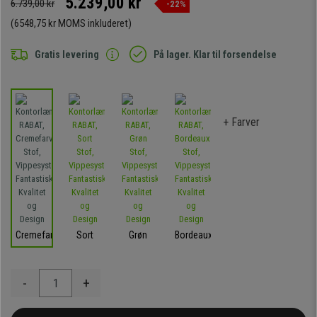
5.239,00 kr
6.739,00 kr
-22%
(6548,75 kr MOMS inkluderet)
Gratis levering
På lager. Klar til forsendelse
+ Farver
Cremefarvet
Sort
Grøn
Bordeaux
-
+