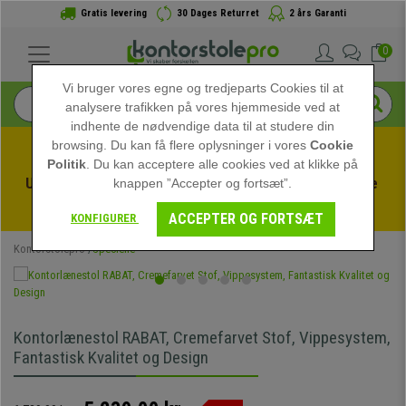
Gratis levering
30 Dages Returret
2 års Garanti
0
Vi bruger vores egne og tredjeparts Cookies til at
analysere trafikken på vores hjemmeside ved at
indhente de nødvendige data til at studere din
browsing. Du kan få flere oplysninger i vores
Cookie
Politik
. Du kan acceptere alle cookies ved at klikke på
Udnyt sommerudsalget hos kontorstolepro! Eksklusive 
knappen ”Accepter og fortsæt”.
rabatter i en begrænset periode - 
Se tilbuddet
 -
ACCEPTER OG FORTSÆT
KONFIGURER
Kontorstolepro
Specielle
Kontorlænestol RABAT, Cremefarvet Stof, Vippesystem,
Fantastisk Kvalitet og Design