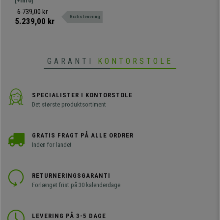
direktørstol med vippemekanisme.
[+Info]
Kvalitet og Design
Fremragende design og detaljer,
6.739,00 kr
Gratis levering
luksus og komfort til den bedste
5.239,00 kr
pris.
GARANTI
KONTORSTOLE
SPECIALISTER I KONTORSTOLE
Det største produktsortiment
GRATIS FRAGT PÅ ALLE ORDRER
Inden for landet
RETURNERINGSGARANTI
Forlænget frist på 30 kalenderdage
LEVERING PÅ 3-5 DAGE