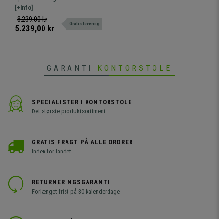
Fantastisk Kvalitet og
direktørstol med vippemekanisme.
[+Info]
Design
Fremragende design og detaljer,
8.239,00 kr
Gratis levering
luksus og komfort til den bedste
5.239,00 kr
pris.
GARANTI
KONTORSTOLE
SPECIALISTER I KONTORSTOLE
Det største produktsortiment
GRATIS FRAGT PÅ ALLE ORDRER
Inden for landet
RETURNERINGSGARANTI
Forlænget frist på 30 kalenderdage