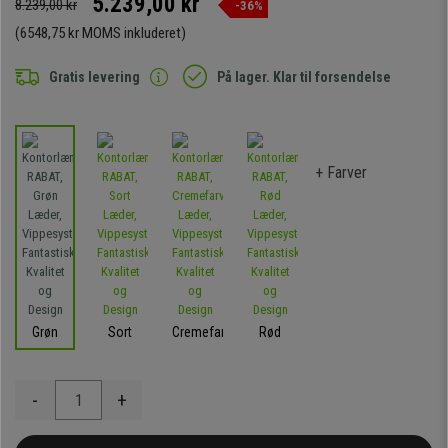
5.239,00 kr
8.239,00 kr
-36%
(6548,75 kr MOMS inkluderet)
Gratis levering
På lager. Klar til forsendelse
+ Farver
Grøn
Sort
Cremefarvet
Rød
-
+