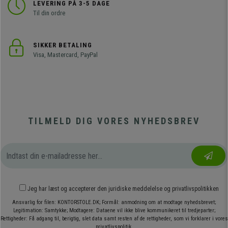
LEVERING PÅ 3-5 DAGE
Til din ordre
SIKKER BETALING
Visa, Mastercard, PayPal
TILMELD DIG VORES NYHEDSBREV
Jeg har læst og accepterer den
juridiske meddelelse
og
privatlivspolitikken
Ansvarlig for filen: KONTORSTOLE.DK; Formål: anmodning om at modtage nyhedsbrevet;
Legitimation: Samtykke; Modtagere: Dataene vil ikke blive kommunikeret til tredjeparter;
Rettigheder: Få adgang til, berigtig, slet data samt resten af de rettigheder, som vi forklarer i vores
privatlivspolitik.