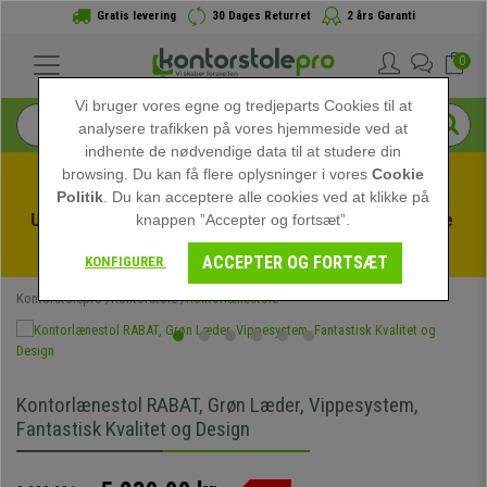
Gratis levering
30 Dages Returret
2 års Garanti
0
Vi bruger vores egne og tredjeparts Cookies til at
analysere trafikken på vores hjemmeside ved at
indhente de nødvendige data til at studere din
browsing. Du kan få flere oplysninger i vores
Cookie
Politik
. Du kan acceptere alle cookies ved at klikke på
Udnyt sommerudsalget hos kontorstolepro! Eksklusive 
knappen ”Accepter og fortsæt”.
rabatter i en begrænset periode - 
Se tilbuddet
 -
ACCEPTER OG FORTSÆT
KONFIGURER
Kontorstolepro
Kontorstole
Kontorlænestole
Kontorlænestol RABAT, Grøn Læder, Vippesystem,
Fantastisk Kvalitet og Design