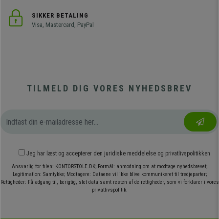
SIKKER BETALING
Visa, Mastercard, PayPal
TILMELD DIG VORES NYHEDSBREV
Jeg har læst og accepterer den
juridiske meddelelse
og
privatlivspolitikken
Ansvarlig for filen: KONTORSTOLE.DK; Formål: anmodning om at modtage nyhedsbrevet;
Legitimation: Samtykke; Modtagere: Dataene vil ikke blive kommunikeret til tredjeparter;
Rettigheder: Få adgang til, berigtig, slet data samt resten af de rettigheder, som vi forklarer i vores
privatlivspolitik.