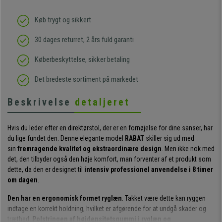
Køb trygt og sikkert
30 dages returret, 2 års fuld garanti
Køberbeskyttelse, sikker betaling
Det bredeste sortiment på markedet
Beskrivelse
detaljeret
Hvis du leder efter en direktørstol, der er en fornøjelse for dine sanser, har
du lige fundet den. Denne elegante model
RABAT
skiller sig ud med
sin
fremragende kvalitet og ekstraordinære design
. Men ikke nok med
det, den tilbyder også den høje komfort, man forventer af et produkt som
dette, da den er designet til
intensiv professionel anvendelse i 8 timer
om dagen
.
Den har en ergonomisk formet ryglæn
. Takket være dette kan ryggen
indtage en korrekt holdning, hvilket er afgørende for at undgå skader og
træthed.
Polstringen af højdensitetsgummi i ryglæn og