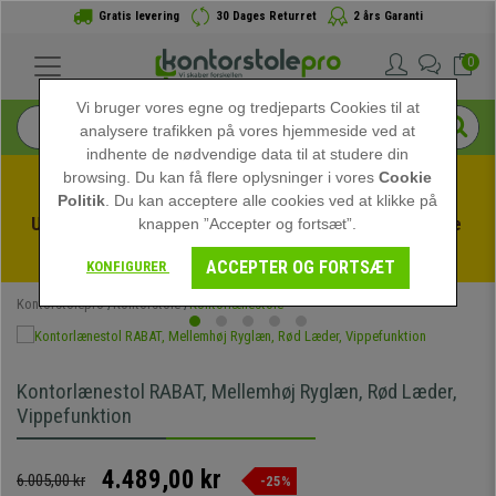
Gratis levering
30 Dages Returret
2 års Garanti
0
Vi bruger vores egne og tredjeparts Cookies til at
analysere trafikken på vores hjemmeside ved at
indhente de nødvendige data til at studere din
browsing. Du kan få flere oplysninger i vores
Cookie
Politik
. Du kan acceptere alle cookies ved at klikke på
Udnyt sommerudsalget hos kontorstolepro! Eksklusive 
knappen ”Accepter og fortsæt”.
rabatter i en begrænset periode - 
Se tilbuddet
 -
ACCEPTER OG FORTSÆT
KONFIGURER
Kontorstolepro
Kontorstole
Kontorlænestole
Kontorlænestol RABAT, Mellemhøj Ryglæn, Rød Læder,
Vippefunktion
4.489,00 kr
6.005,00 kr
-25%