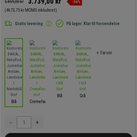
3.739,00 kr
5.859,00 kr
-36%
(4673,75 kr MOMS inkluderet)
Gratis levering
På lager. Klar til forsendelse
+ Farver
Blå
Grå
Blå
Cremefarvet
-
+