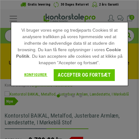
Gratis levering
30 Dages Returret
2 års Garanti
0
Vi bruger vores egne og tredjeparts Cookies til at
analysere trafikken på vores hjemmeside ved at
indhente de nødvendige data til at studere din
browsing. Du kan få flere oplysninger i vores
Cookie
Politik
. Du kan acceptere alle cookies ved at klikke på
Udnyt sommerudsalget hos kontorstolepro! Eksklusive 
knappen ”Accepter og fortsæt”.
rabatter i en begrænset periode - 
Se tilbuddet
 -
ACCEPTER OG FORTSÆT
KONFIGURER
Kontorstolepro
Ergonomiske Kontorstole
Nye
Kontorstol BAIKAL, Metalfod, Justerbare Armlæn,
Lændestøtte, I Mørkeblå Stof