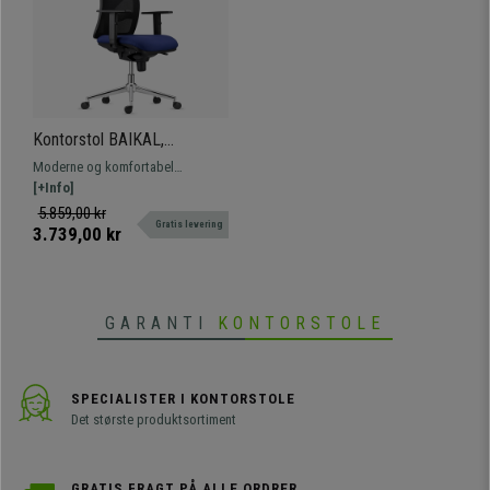
Kontorstol BAIKAL,
Metalfod, Justerbare
Moderne og komfortabel
Armlæn, Lændestøtte, I
ergonomisk stol, den perfekte
[+Info]
Mørkeblå Stof
model til professionel brug på
5.859,00 kr
Gratis levering
grund af dens høje robusthed og
3.739,00 kr
komfort.
GARANTI
KONTORSTOLE
SPECIALISTER I KONTORSTOLE
Det største produktsortiment
GRATIS FRAGT PÅ ALLE ORDRER