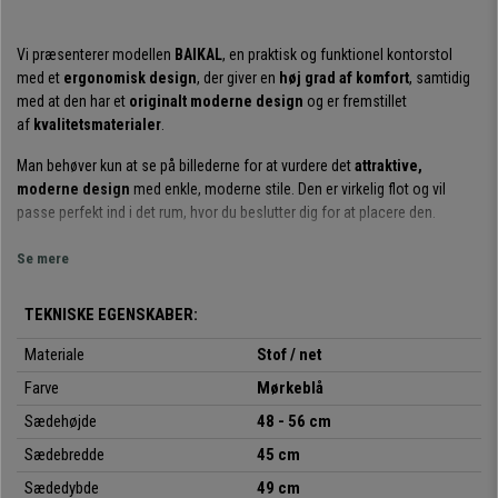
Vi præsenterer modellen
BAIKAL
, en praktisk og funktionel kontorstol
med et
ergonomisk design
, der giver en
høj grad af komfort
, samtidig
med at den har et
originalt moderne design
og er fremstillet
af
kvalitetsmaterialer
.
Man behøver kun at se på billederne for at vurdere det
attraktive,
moderne design
med enkle, moderne stile. Den er virkelig flot og vil
passe perfekt ind i det rum, hvor du beslutter dig for at placere den.
Men hvis der er noget, der får denne model til at skille sig ud, er det den
Se mere
komfort, den tilbyder. Det skyldes især det
ergonomiske design
, som
giver brugeren mulighed for at opretholde en korrekt og sund
TEKNISKE EGENSKABER:
kropsholdning, mens man arbejder. Derudover øger
den tykke polstring
på sædet og ryglænet med højdejusterbar lændestøtte
følelsen af
Materiale
Stof / net
komfort.
Farve
Mørkeblå
Derudover giver de
højdejusterbare armlæn
hver bruger mulighed for at
Sædehøjde
48 - 56 cm
placere dem i ønsket position,
nakkestøtten
giver bedre støtte, og
Sædebredde
45 cm
den
synkroniserede vippemekanisme
, et nyttigt og praktisk system til
at læne ryglænet tilbage efter ønske, gør det muligt at fastgøre ryglænet i
Sædedybde
49 cm