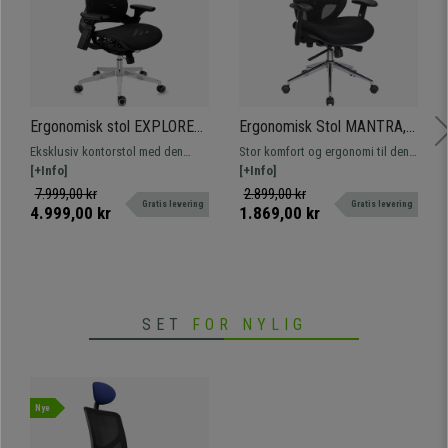
Ergonomisk stol EXPLORER,
Ergonomisk Stol MANTRA,
Fuldt Justerbar, Moderne
Nakkestøtte, Fantastisk
Eksklusiv kontorstol med den
Stor komfort og ergonomi til den
Design, Avanceret
Ryglæn, Justerbare Armlæn,
nyeste teknologi. Fuldt justerbar
[+Info]
bedste pris. Tilpasset til
[+Info]
Teknologi, I Sort
Brug i 8 timer, Sort
og ergonomisk, meget
professionel brug, med justerbare
7.999,00 kr
2.899,00 kr
Gratis levering
Gratis levering
komfortabel og af høj kvalitet.
armlæn og hurtig levering
4.999,00 kr
1.869,00 kr
SET
FOR NYLIG
Nye