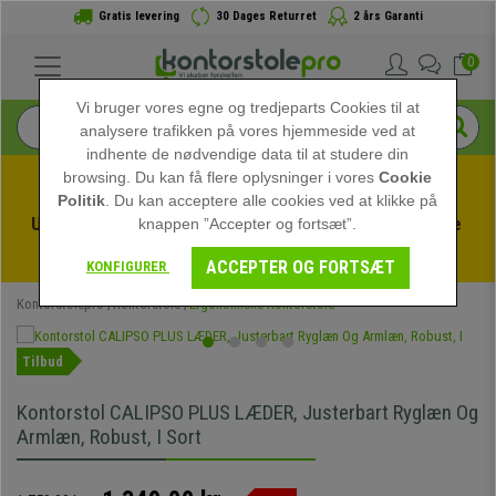
Gratis levering
30 Dages Returret
2 års Garanti
0
Vi bruger vores egne og tredjeparts Cookies til at
analysere trafikken på vores hjemmeside ved at
indhente de nødvendige data til at studere din
browsing. Du kan få flere oplysninger i vores
Cookie
Politik
. Du kan acceptere alle cookies ved at klikke på
Udnyt sommerudsalget hos kontorstolepro! Eksklusive 
knappen ”Accepter og fortsæt”.
rabatter i en begrænset periode - 
Se tilbuddet
 -
ACCEPTER OG FORTSÆT
KONFIGURER
Kontorstolepro
Kontorstole
Ergonomiske Kontorstole
Tilbud
Kontorstol CALIPSO PLUS LÆDER, Justerbart Ryglæn Og
Armlæn, Robust, I Sort