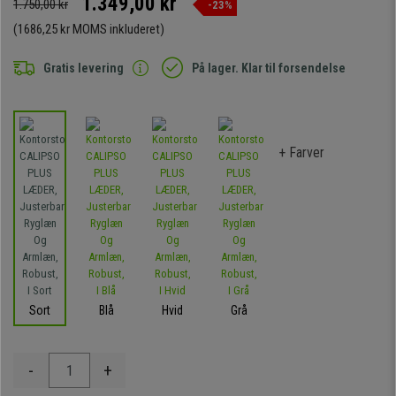
1.349,00 kr
1.750,00 kr
-23%
(1686,25 kr MOMS inkluderet)
Gratis levering
På lager. Klar til forsendelse
+ Farver
Sort
Blå
Hvid
Grå
-
+