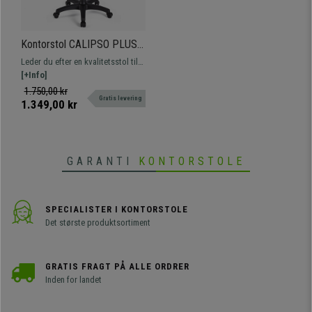
Kontorstol CALIPSO PLUS
LÆDER, Justerbart Ryglæn
Leder du efter en kvalitetsstol til
Og Armlæn, Robust, I Sort
en enestående pris? Du kigger på
[+Info]
en komfortabel og robust model,
1.750,00 kr
Gratis levering
der er ideel til hverdagen. Fås i
1.349,00 kr
forskellige farver.
GARANTI
KONTORSTOLE
SPECIALISTER I KONTORSTOLE
Det største produktsortiment
GRATIS FRAGT PÅ ALLE ORDRER
Inden for landet