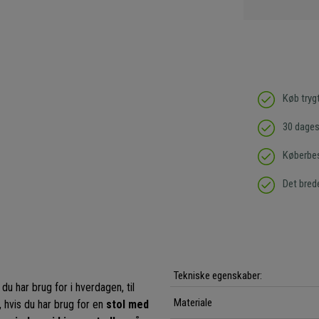
Køb tryg
30 dages 
Køberbes
Det bred
Tekniske egenskaber:
du har brug for i hverdagen, til
Materiale
, hvis du har brug for en
stol med