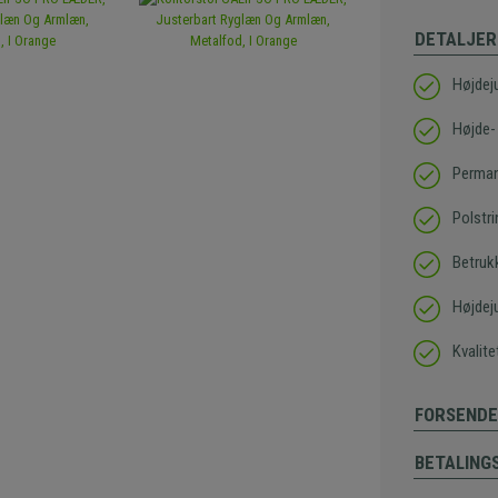
DETALJER
Højdej
Højde-
Perma
Polstr
Betrukk
Højdej
Kvalit
FORSENDE
BETALING