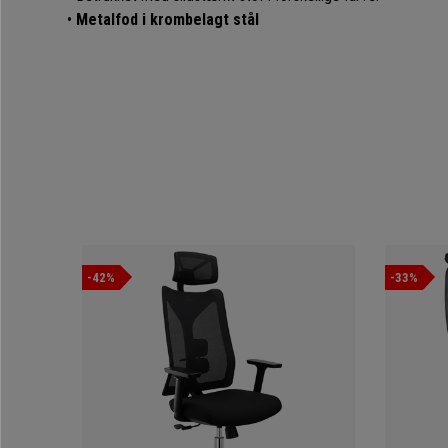
•
Metalfod i krombelagt stål
-42%
-33%