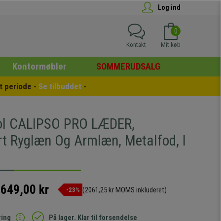
Log ind
0
Kontakt
Mit køb
Kontormøbler
SOMMERUDSALG
 periode - 
Se tilbuddet
 -
ol CALIPSO PRO LÆDER,
rt Ryglæn Og Armlæn, Metalfod, I
.649,00 kr
(2061,25 kr MOMS inkluderet)
-23%
ring
På lager. Klar til forsendelse