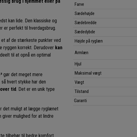
æssig brug i hjemmet eller på
Farve
Sædehøjde
edst kan lide. Den klassiske og
Sædebredde
r er perfekt til hverdagsbrug.
Sædedybde
r et af de stærkeste punkter ved
Højde på ryglæn
te ryggen korrekt. Derudover
kan
Armlæn
 ideelt til at opnå en optimal
Hjul
Maksimal vægt
³
gør det meget mere
 så hvert stykke har den
Vægt
over tid
. Det er en unik type
Tilstand
Garanti
ør det muligt at lægge ryglænet
n giver mulighed for at lindre
kte tilbehør til bedre komfort.