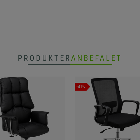
PRODUKTER
ANBEFALET
-41%