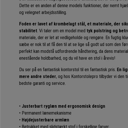
Dette er en anden af denne models funktioner, der nemt hjæl
og velegnet arbejdsstilling.
Foden er lavet af krombelagt stål, et materiale, der si
stabilitet
. Vi taler om en model med
tyk polstring og bet
materiale, der er let at vedligeholde og rengøre. En fugtig kl
sæbe er nok til at få den til at se lige så godt ud som den fø
perfekt kan modstå udfordrende håndtering, da dens materiale
enestående holdbarhed, og du vil have en stol i årevis!
Du ser på en fantastisk kontorstol til en fantastisk pris.
En li
mere andre steder
, og hos Kontorstolepro tilbyder vi den 
bedste garanti og service.
•
Justerbart ryglæn med ergonomisk design
• Permanent lænemekanisme
•
Højdejusterbare armlæn
• Betrukket med slidstærkt stof i forskellige farver