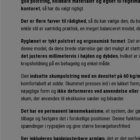
god polstring, holdbare materialer og egnet til regelm
kontoret
, så har du valgt rigtigt.
Der er flere farver til rådighed
, så du kan vælge den, du b
enkle stil er samtidig praktisk, en meget balanceret model, de
Ryglænet er tykt polstret og ergonomisk formet
. Det e
denne model, da dens brede størrelse gør det muligt at støt
det justeres millimetervis i højden og dybden
, hvilket er
kropsholdning på en behagelig og enkel måde.
Den
indsatte skumpolstring med en densitet på 60 kg/m
komfortabelt at sidde. Skummet presses ind i en lukket form,
nøjagtige form og
ikke deformeres ved anvendelse eller 
skum, der anvendes til eksklusive sæder og bilsæder.
Det har en permanent lænemekanisme
, et system, der g
tilbage og fastgøre det i forskellige positioner. Denne funktio
spændinger i rygsøjlen og give større bevægelsesfrihed.
Der inkluderes
højdejusterbare armlæn
, det er det perfe