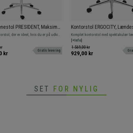
nestol PRESIDENT, Maksimal
Kontorstol ERGOCITY, Lændes
 Dobbelt Polstring, Meget
Vipbart ryglæn, I sort
orstol, der er ideel, hvis du er på udkig
Komplet kontorstol med spektakulær læ
 Sort Læder
al udstråling og komfort. Det er som
meget komfortabel. Robust og holdbar
[+Info]
 hjem! Hurtig levering.
metalfod.
kr
1.569,00 kr
Gratis levering
Gra
0 kr
929,00 kr
SET
FOR NYLIG