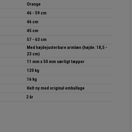
Orange
46 - 59 cm
46 cm
45 cm
57 - 63 cm
Med højdejusterbare armlæn (højde: 18,5 -
23 cm)
11 mm x 50 mm særligt tæpper
120 kg
16 kg
Helt ny med original emballage
2 år