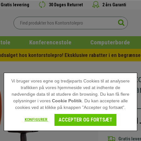
Gratis levering
30 Dages Returret
2 års Garanti
tole
Konferencestole
Computerborde
salget hos kontorstolepro! Eksklusive rabatter i en begrænset
Kontorst
Vi bruger vores egne og tredjeparts Cookies til at analysere
Justerba
trafikken på vores hjemmeside ved at indhente de
nødvendige data til at studere din browsing. Du kan få flere
Orange
oplysninger i vores
Cookie Politik
. Du kan acceptere alle
cookies ved at klikke på knappen ”Accepter og fortsæt”.
1
ACCEPTER OG FORTSÆT
KONFIGURER
2.140,00 kr
Gratis leve