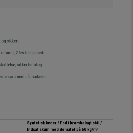
t og sikkert
returret, 2 års fuld garanti
kyttelse, sikker betaling
este sortiment på markedet
Syntetisk læder / Fod i krombelagt stål /
Indsat skum med densitet på 60 kg/m³