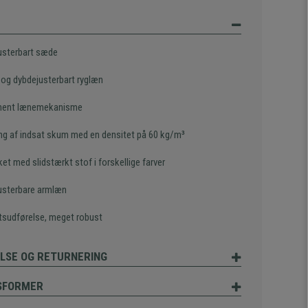
usterbart sæde
 og dybdejusterbart ryglæn
nent lænemekanisme
ing af indsat skum med en densitet på 60 kg/m³
et med slidstærkt stof i forskellige farver
usterbare armlæn
etsudførelse, meget robust
LSE OG RETURNERING
SFORMER