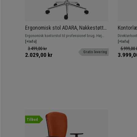
Ergonomisk stol ADARA, Nakkestøtte,
Kontorlæ
Professionel brug i 8 timer, 3D-
Komfort,
Ergonomisk kontorstol til professionel brug. Høj
Direktørkont
armlæn, I Sort
Elegant,
kvalitet, meget komfortabel og innovativt design.
[+Info]
efter maksim
[+Info]
sofaen i dit
3.499,00 kr
5.999,00 
Gratis levering
2.029,00 kr
3.999,0
Tilbud