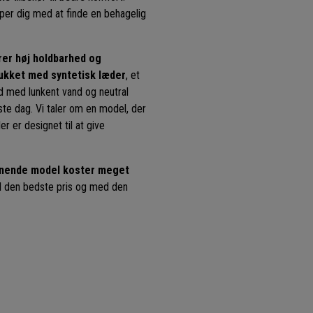
per dig med at finde en behagelig
krer høj holdbarhed og
rukket med syntetisk læder
, et
ud med lunkent vand og neutral
rste dag. Vi taler om en model, der
r er designet til at give
gnende model koster meget
til den bedste pris og med den