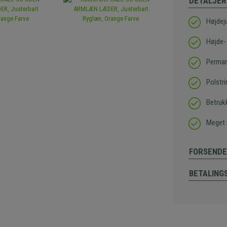
DETALJER
Højdej
Højde-
Perma
Polstr
Betrukk
Meget r
FORSENDE
BETALING