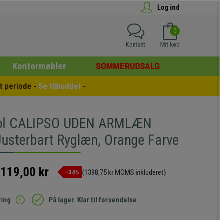
Log ind
0
Kontakt
Mit køb
Kontormøbler
SOMMERUDSALG
 periode - 
Se tilbuddet
 -
tol CALIPSO UDEN ARMLÆN
usterbart Ryglæn, Orange Farve
.119,00 kr
(1398,75 kr MOMS inkluderet)
-34%
ring
På lager. Klar til forsendelse