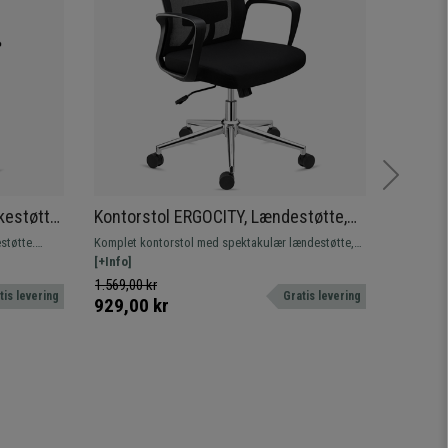
kestøtte,
Kontorstol ERGOCITY, Lændestøtte,
Ergono
me, I
Vipbart ryglæn, I sort
Lændes
støtte.
Komplet kontorstol med spektakulær lændestøtte,
Komfortab
Mekani
od og
meget komfortabel. Robust og holdbar med
[+Info]
Fremstille
[+Info]
metalfod.
åndbart ne
1.569,00 kr
2.699,0
tis levering
Gratis levering
929,00 kr
1.719,