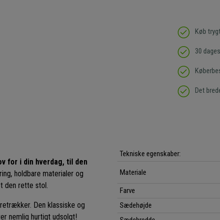
Køb tryg
30 dages 
Køberbes
Det bred
Tekniske egenskaber:
 for i din hverdag, til den
Materiale
ring, holdbare materialer og
t den rette stol.
Farve
oretrækker. Den klassiske og
Sædehøjde
ver nemlig hurtigt udsolgt!