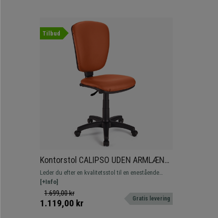
Tilbud
Kontorstol CALIPSO UDEN ARMLÆN
LÆDER, Justerbart Ryglæn, Orange
Leder du efter en kvalitetsstol til en enestående
Farve
pris? Du har her en komfortabel og
[+Info]
modstandsdygtig model, der er ideel til dit
1.699,00 kr
Gratis levering
hverdagsliv. Fås i forskellige farver.
1.119,00 kr