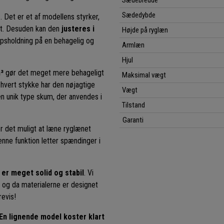
Sædebredde
Sædedybde
r
. Det er et af modellens styrker,
kt. Desuden kan den
justeres i
Højde på ryglæn
kropsholdning på en behagelig og
Armlæn
Hjul
³
gør det meget mere behageligt
Maksimal vægt
 hvert stykke har den nøjagtige
Vægt
en unik type skum, der anvendes i
Tilstand
Garanti
ør det muligt at læne ryglænet
Denne funktion letter spændinger i
 er meget solid og stabil
. Vi
t, og da materialerne er designet
revis!
En lignende model koster klart