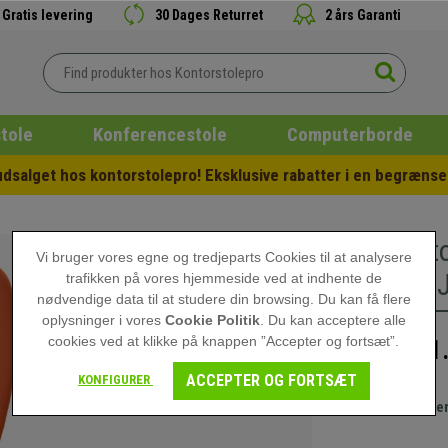
Gratis levering
30 Dages Returret
2 års Garanti
tole
Konferencestole
Computerborde
salget hos kontorstolepro! Eksklusive rabatter i en begrænset
Kontors
Vi bruger vores egne og tredjeparts Cookies til at analysere
LÆDER, J
trafikken på vores hjemmeside ved at indhente de
nødvendige data til at studere din browsing. Du kan få flere
oplysninger i vores
Cookie Politik
. Du kan acceptere alle
cookies ved at klikke på knappen ”Accepter og fortsæt”.
1
1.699,00 kr
ACCEPTER OG FORTSÆT
KONFIGURER
Gratis leve