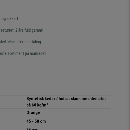
t og sikkert
returret, 2 års fuld garanti
kyttelse, sikker betaling
este sortiment på markedet
Syntetisk læder / Indsat skum med densitet
på 60 kg/m³
Orange
45 - 58 cm