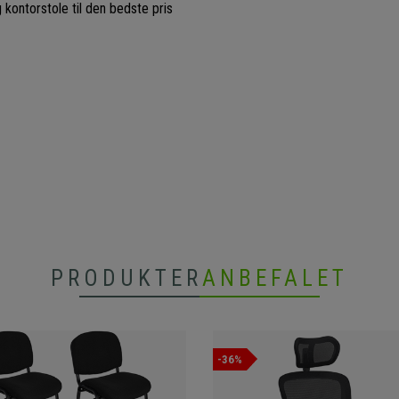
g kontorstole til den bedste pris
PRODUKTER
ANBEFALET
-36%