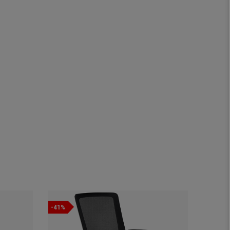
-41%
-36%