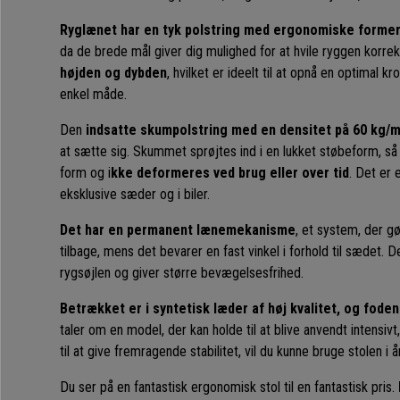
Ryglænet har en tyk polstring med ergonomiske forme
da de brede mål giver dig mulighed for at hvile ryggen korre
højden og dybden
, hvilket er ideelt til at opnå en optimal 
enkel måde.
Den
indsatte skumpolstring med en densitet på 60 kg/m
at sætte sig. Skummet sprøjtes ind i en lukket støbeform, så
form og i
kke deformeres ved brug eller over tid
. Det er 
eksklusive sæder og i biler.
Det har en permanent lænemekanisme
, et system, der g
tilbage, mens det bevarer en fast vinkel i forhold til sædet. 
rygsøjlen og giver større bevægelsesfrihed.
Betrækket er i syntetisk læder af høj kvalitet, og foden
taler om en model, der kan holde til at blive anvendt intensiv
til at give fremragende stabilitet, vil du kunne bruge stolen i å
Du ser på en fantastisk ergonomisk stol til en fantastisk pris.