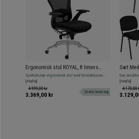
Ergonomisk stol ROYAL, 8 timers
Sæt Med
brug, Avanceret Lændestøtte,
BASE, Me
Spektakulær ergonomisk stol med førsteklasses
Den smukke 
Eksklusivt Design, Sort
Pris, So
teknologi og design. Fremragende komfort med unik
[+Info]
BASE er en k
[+Info]
stil. Hurtig levering!
anvendes til
4.999,00 kr
4.170,00 
Gratis levering
konferenceru
3.369,00 kr
3.129,0