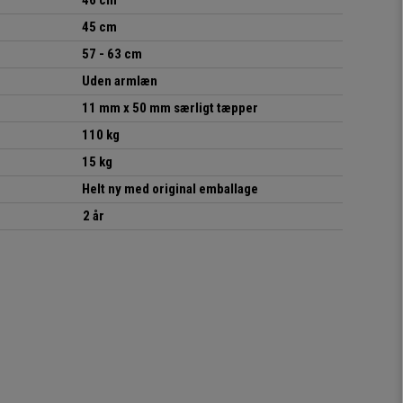
46 cm
45 cm
57 - 63 cm
Uden armlæn
11 mm x 50 mm særligt tæpper
110 kg
15 kg
Helt ny med original emballage
2 år