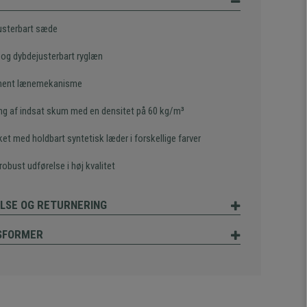
usterbart sæde
 og dybdejusterbart ryglæn
nent lænemekanisme
ing af indsat skum med en densitet på 60 kg/m³
et med holdbart syntetisk læder i forskellige farver
obust udførelse i høj kvalitet
LSE OG RETURNERING
SFORMER