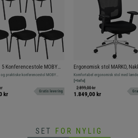
 5 Konferencestole MOBY
Ergonomisk stol MARKO, Nak
get Praktiske, Fantastisk
Lændestøtte, Synkromekanis
og praktiske konferencestol MOBY
Komfortabel ergonomisk stol med lænde
rt Farve Og Sorte Ben
Sort
lassisk konferencestol, der kan
Fremstillet af kvalitetsmaterialer, metalf
[+Info]
 kundesamtaler, i venteværelser eller
åndbart net. Hurtig levering!
kr
2.899,00 kr
Gratis levering
Gra
m. Fås i flere farver.
0 kr
1.849,00 kr
SET
FOR NYLIG