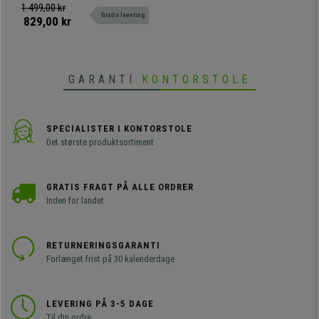
Grå
Denne model har lændestøtte og
1.499,00 kr
Gratis levering
er meget komfortabel og robust.
829,00 kr
GARANTI
KONTORSTOLE
SPECIALISTER I KONTORSTOLE
Det største produktsortiment
GRATIS FRAGT PÅ ALLE ORDRER
Inden for landet
RETURNERINGSGARANTI
Forlænget frist på 30 kalenderdage
LEVERING PÅ 3-5 DAGE
Til din ordre