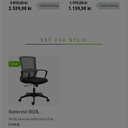
Fodstøtte, Sort Læder
Robust, I Sort
er nærmest flad. Stor komfort.
komfortabel og robust. Justerbart
3.899,00 kr
1.999,00 kr
Gratis levering
Gratis levering
Begrænset antal!
ryglæn og armlæn, ergonomisk
2.539,00 kr
1.159,00 kr
designet.
SET
FOR NYLIG
Tilbud
Kontorstol IBIZA,
Komfortabel og robust,
Vil du have en kontorstol til en
Lændestøtte, Vippefunktion,
god pris, men uden at give efter?
[+Info]