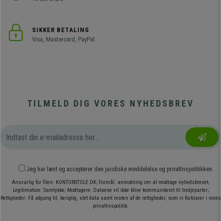
SIKKER BETALING
Visa, Mastercard, PayPal
TILMELD DIG VORES NYHEDSBREV
Jeg har læst og accepterer den
juridiske meddelelse
og
privatlivspolitikken
Ansvarlig for filen: KONTORSTOLE.DK; Formål: anmodning om at modtage nyhedsbrevet;
Legitimation: Samtykke; Modtagere: Dataene vil ikke blive kommunikeret til tredjeparter;
Rettigheder: Få adgang til, berigtig, slet data samt resten af de rettigheder, som vi forklarer i vores
privatlivspolitik.