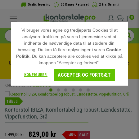
Gratis levering
30 Dages Returret
2 års Garanti
0
Vi bruger vores egne og tredjeparts Cookies til at
analysere trafikken på vores hjemmeside ved at
indhente de nødvendige data til at studere din
browsing. Du kan få flere oplysninger i vores
Cookie
Politik
. Du kan acceptere alle cookies ved at klikke på
Udnyt sommerudsalget hos kontorstolepro! Eksklusive 
knappen ”Accepter og fortsæt”.
rabatter i en begrænset periode - 
Se tilbuddet
 -
ACCEPTER OG FORTSÆT
KONFIGURER
Kontorstolepro
Kontorstole
Tilbud
Kontorstol IBIZA, Komfortabel og robust, Lændestøtte,
Vippefunktion, Grå
829,00 kr
1.499,00 kr
-45%
SALE