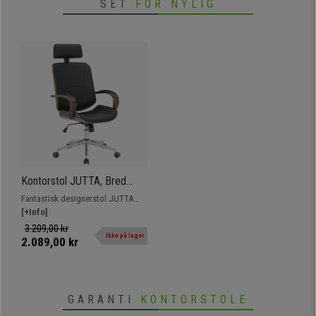
SET
FOR NYLIG
Kontorstol JUTTA, Bred
Polstring, Elegant Design I
Fantastisk designerstol JUTTA
Grå Træ og Læder I Sort
med grå træbelægning og
[+Info]
Farve
betrukket med kunstlæder af høj
3.209,00 kr
Ikke på lager
kvalitet, der fås i forskellige farver.
2.089,00 kr
GARANTI
KONTORSTOLE