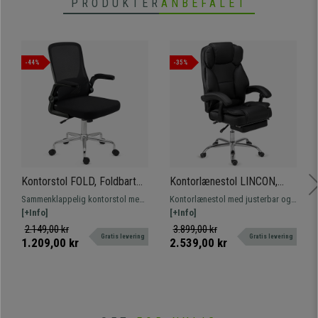
PRODUKTER
ANBEFALET
-44%
-35%
Kontorstol FOLD, Foldbart
Kontorlænestol LINCON,
ryglæn og Armlæn,
Meget Komfortabel og
Sammenklappelig kontorstol med
Kontorlænestol med justerbar og
Komfortabel og Praktisk, I
Ergonomisk, Justerbar
foldbare armlæn, maksimal
[+Info]
tilbagelænet fodstøtte, indtil den
[+Info]
Sort
Fodstøtte, Sort Læder
fleksibilitet, da den er
er nærmest flad. Stor komfort.
2.149,00 kr
3.899,00 kr
Gratis levering
Gratis levering
pladsbesparende. Med gummihjul
Begrænset antal!
1.209,00 kr
2.539,00 kr
og metalfod