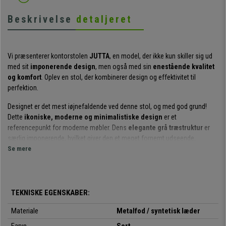
Beskrivelse
detaljeret
Vi præsenterer kontorstolen
JUTTA
, en model, der ikke kun skiller sig ud
med sit
imponerende design
, men også med sin
enestående kvalitet
og komfort
. Oplev en stol, der kombinerer design og effektivitet til
perfektion.
Designet er det mest iøjnefaldende ved denne stol, og med god grund!
Dette
ikoniske, moderne og minimalistiske design
er et
referencepunkt for moderne møbler. Dens
elegante grå træstruktur
er
særlig imponerende, hvilket giver den et meget fornemt udseende.
Se mere
Men denne stol skiller sig ikke kun ud på grund af sit design.
Både sædet
og ryglænet har en behagelig polstring, der giver en fantastisk
komfort
. Derudover er de
behagelige designede armlæn
også
betrukket og polstret.
TEKNISKE EGENSKABER:
Med hensyn til komfort er det værd at nævne den
vippende
Materiale
Metalfod / syntetisk læder
lænemekanisme
, som er meget nyttig, hvis du skal tilbringe længere tid i