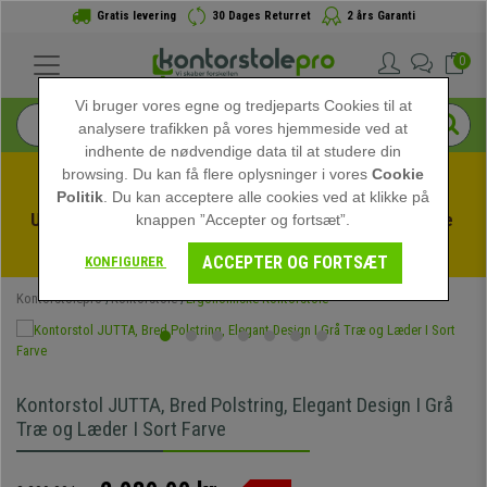
Gratis levering
30 Dages Returret
2 års Garanti
0
Vi bruger vores egne og tredjeparts Cookies til at
analysere trafikken på vores hjemmeside ved at
indhente de nødvendige data til at studere din
browsing. Du kan få flere oplysninger i vores
Cookie
Politik
. Du kan acceptere alle cookies ved at klikke på
Udnyt sommerudsalget hos kontorstolepro! Eksklusive 
knappen ”Accepter og fortsæt”.
rabatter i en begrænset periode - 
Se tilbuddet
 -
ACCEPTER OG FORTSÆT
KONFIGURER
Kontorstolepro
Kontorstole
Ergonomiske Kontorstole
Kontorstol JUTTA, Bred Polstring, Elegant Design I Grå
Træ og Læder I Sort Farve