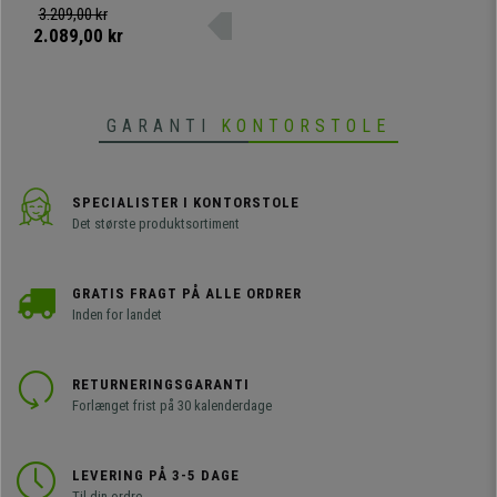
træ og betrukket med kunstlæder
3.209,00 kr
af høj kvalitet, som fås i
2.089,00 kr
forskellige farver.
GARANTI
KONTORSTOLE
SPECIALISTER I KONTORSTOLE
Det største produktsortiment
GRATIS FRAGT PÅ ALLE ORDRER
Inden for landet
RETURNERINGSGARANTI
Forlænget frist på 30 kalenderdage
LEVERING PÅ 3-5 DAGE
Til din ordre