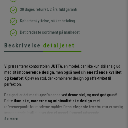
30 dages returret, 2 års fuld garanti
Køberbeskyttelse, sikker betaling
Det bredeste sortiment på markedet
Beskrivelse
detaljeret
Vi præsenterer kontorstolen
JUTTA
, en model, der ikke kun skiller sig ud
med sit
imponerende design
, men også med sin
enestående kvalitet
og komfort
. Oplev en stol, der kombinerer design og effektivitet til
perfektion.
Designet er det mest iøjnefaldende ved denne stol, og med god grund!
Dette
ikoniske, moderne og minimalistiske design
er et
referencepunkt for moderne møbler. Dens
elegante træstruktur
er særlig
imponerende, hvilket giver den et meget fornemt udseende.
Se mere
Men denne stol skiller sig ikke kun ud på grund af sit design.
Både sædet