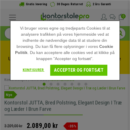
Gratis levering
30 Dages Returret
2 års Garanti
0
Vi bruger vores egne og tredjeparts Cookies til at
analysere trafikken på vores hjemmeside ved at
indhente de nødvendige data til at studere din
browsing. Du kan få flere oplysninger i vores
Cookie
Politik
. Du kan acceptere alle cookies ved at klikke på
Udnyt sommerudsalget hos kontorstolepro! Eksklusive 
knappen ”Accepter og fortsæt”.
rabatter i en begrænset periode - 
Se tilbuddet
 -
ACCEPTER OG FORTSÆT
KONFIGURER
Kontorstolepro
Kontorstole
Kontorlænestole
Nye
Kontorstol JUTTA, Bred Polstring, Elegant Design I Træ
og Læder I Brun Farve
2.089,00 kr
3.209,00 kr
-35%