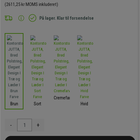
(2611,25 kr MOMS inkluderet)
På lager. Klar til forsendelse
Cremefarvet
Brun
Sort
Hvid
-
+