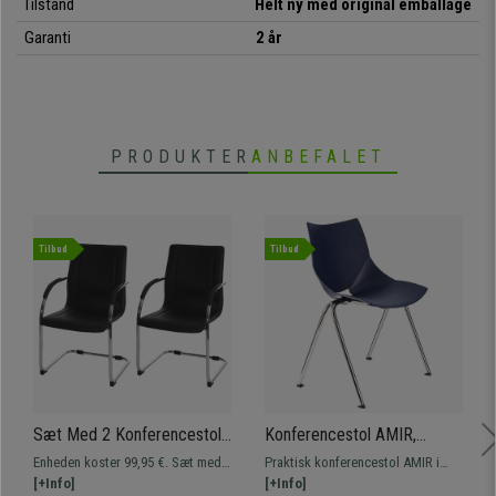
Tilstand
Helt ny med original emballage
• Elegant, gennemtænkt design
Garanti
2 år
• Komfortabel og blød polstring
• Betrukkede armlæn i træ
•
Meget robust metalfod
PRODUKTER
ANBEFALET
Tilbud
Tilbud
Sæt Med 2 Konferencestole
Konferencestol AMIR,
ZEUS, Metalstruktur,
Komfortabel og praktisk,
Enheden koster 99,95 €. Sæt med 2
Praktisk konferencestol AMIR i
Eksklusivt Design, Sort
Stabelbar, Blå Farve
designer konferencestole ZEUS.
[+Info]
fantastisk design, der giver et
[+Info]