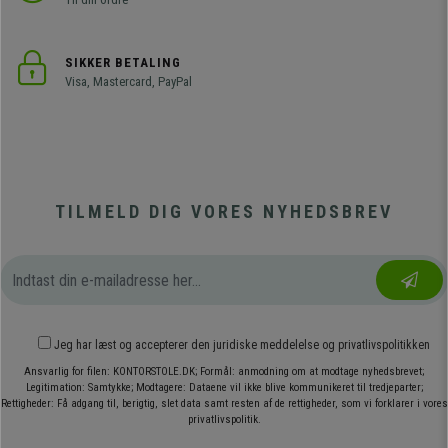
SIKKER BETALING
Visa, Mastercard, PayPal
TILMELD DIG VORES NYHEDSBREV
Jeg har læst og accepterer den
juridiske meddelelse
og
privatlivspolitikken
Ansvarlig for filen: KONTORSTOLE.DK; Formål: anmodning om at modtage nyhedsbrevet;
Legitimation: Samtykke; Modtagere: Dataene vil ikke blive kommunikeret til tredjeparter;
Rettigheder: Få adgang til, berigtig, slet data samt resten af de rettigheder, som vi forklarer i vores
privatlivspolitik.