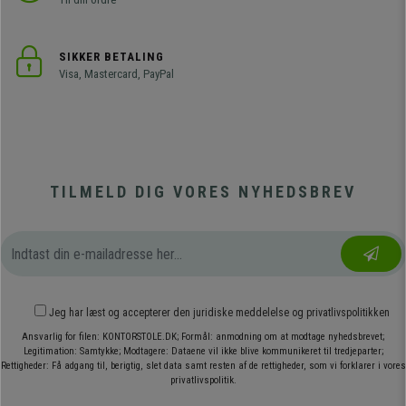
SIKKER BETALING
Visa, Mastercard, PayPal
TILMELD DIG VORES NYHEDSBREV
Jeg har læst og accepterer den
juridiske meddelelse
og
privatlivspolitikken
Ansvarlig for filen: KONTORSTOLE.DK; Formål: anmodning om at modtage nyhedsbrevet;
Legitimation: Samtykke; Modtagere: Dataene vil ikke blive kommunikeret til tredjeparter;
Rettigheder: Få adgang til, berigtig, slet data samt resten af de rettigheder, som vi forklarer i vores
privatlivspolitik.