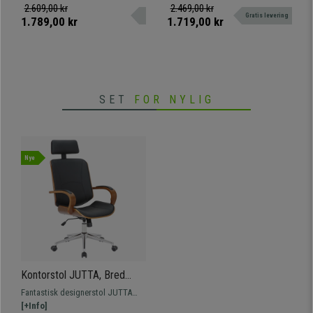
og Læder, Sort
Stålstruktur, i Hvid
kg. Imponerende design og
læder. Robust metalfod.
2.609,00 kr
2.469,00 kr
Gratis levering
enestående komfort. Fremstillet af
1.789,00 kr
1.719,00 kr
et stålstel og betrukket med
læder. Meget polstret og robust
metalstel.
SET
FOR NYLIG
Nye
Kontorstol JUTTA, Bred
Polstring, Elegant Design I
Fantastisk designerstol JUTTA
Træ og Læder I Sort Farve
med polstring af valnøddefarvet
[+Info]