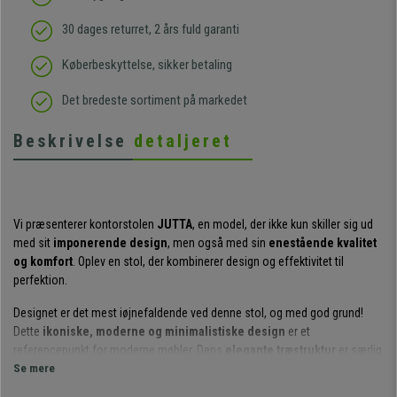
30 dages returret, 2 års fuld garanti
Køberbeskyttelse, sikker betaling
Det bredeste sortiment på markedet
Beskrivelse
detaljeret
Vi præsenterer kontorstolen
JUTTA
, en model, der ikke kun skiller sig ud
med sit
imponerende design
, men også med sin
enestående kvalitet
og komfort
. Oplev en stol, der kombinerer design og effektivitet til
perfektion.
Designet er det mest iøjnefaldende ved denne stol, og med god grund!
Dette
ikoniske, moderne og minimalistiske design
er et
referencepunkt for moderne møbler. Dens
elegante træstruktur
er særlig
imponerende, hvilket giver den et meget fornemt udseende.
Se mere