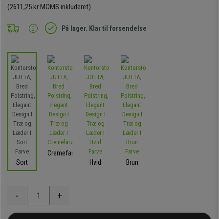
(2611,25 kr MOMS inkluderet)
På lager. Klar til forsendelse
Cremefarvet
Sort
Hvid
Brun
-
+