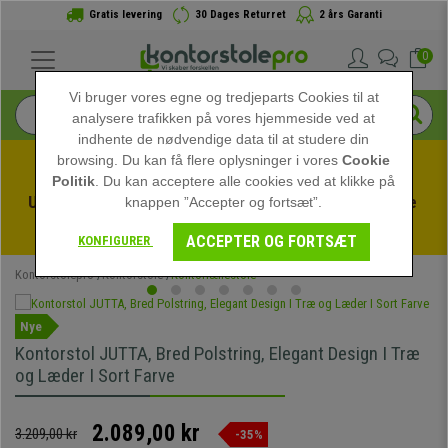
Gratis levering
30 Dages Returret
2 års Garanti
0
Vi bruger vores egne og tredjeparts Cookies til at
analysere trafikken på vores hjemmeside ved at
indhente de nødvendige data til at studere din
browsing. Du kan få flere oplysninger i vores
Cookie
Politik
. Du kan acceptere alle cookies ved at klikke på
Udnyt sommerudsalget hos kontorstolepro! Eksklusive 
knappen ”Accepter og fortsæt”.
rabatter i en begrænset periode - 
Se tilbuddet
 -
ACCEPTER OG FORTSÆT
KONFIGURER
Kontorstolepro
Kontorstole
Kontorlænestole
Nye
Kontorstol JUTTA, Bred Polstring, Elegant Design I Træ
og Læder I Sort Farve
2.089,00 kr
3.209,00 kr
-35%