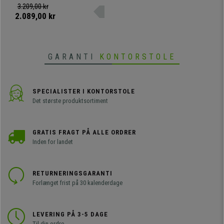
træ og betrukket med kunstlæder
3.209,00 kr
af høj kvalitet, som fås i
2.089,00 kr
forskellige farver.
GARANTI
KONTORSTOLE
SPECIALISTER I KONTORSTOLE
Det største produktsortiment
GRATIS FRAGT PÅ ALLE ORDRER
Inden for landet
RETURNERINGSGARANTI
Forlænget frist på 30 kalenderdage
LEVERING PÅ 3-5 DAGE
Til din ordre