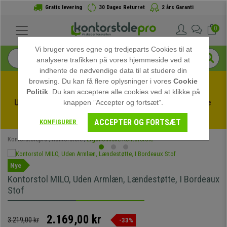
Gratis levering
30 Dages Returret
2 års Garanti
0
Vi bruger vores egne og tredjeparts Cookies til at
analysere trafikken på vores hjemmeside ved at
indhente de nødvendige data til at studere din
browsing. Du kan få flere oplysninger i vores
Cookie
Politik
. Du kan acceptere alle cookies ved at klikke på
Udnyt sommerudsalget hos kontorstolepro! Eksklusive 
knappen ”Accepter og fortsæt”.
rabatter i en begrænset periode - 
Se tilbuddet
 -
ACCEPTER OG FORTSÆT
KONFIGURER
Kontorstolepro
Kontorstole
Ergonomiske Kontorstole
Nye
Kontorstol MILO, Uden Armlæn, Lændestøtte, I Bordeaux
Stof
2.169,00 kr
3.219,00 kr
-33%