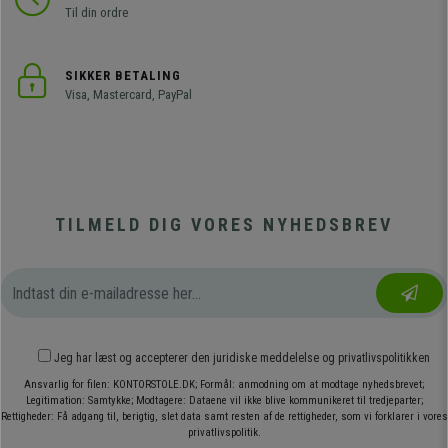
Til din ordre
SIKKER BETALING
Visa, Mastercard, PayPal
TILMELD DIG VORES NYHEDSBREV
Jeg har læst og accepterer den
juridiske meddelelse
og
privatlivspolitikken
Ansvarlig for filen: KONTORSTOLE.DK; Formål: anmodning om at modtage nyhedsbrevet;
Legitimation: Samtykke; Modtagere: Dataene vil ikke blive kommunikeret til tredjeparter;
Rettigheder: Få adgang til, berigtig, slet data samt resten af de rettigheder, som vi forklarer i vores
privatlivspolitik.