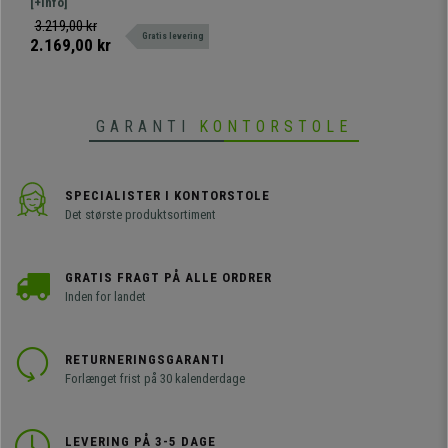
ergonomisk stol, den perfekte
[+Info]
model til professionel brug på
3.219,00 kr
Gratis levering
grund af dens høje robusthed og
2.169,00 kr
komfort.
GARANTI
KONTORSTOLE
SPECIALISTER I KONTORSTOLE
Det største produktsortiment
GRATIS FRAGT PÅ ALLE ORDRER
Inden for landet
RETURNERINGSGARANTI
Forlænget frist på 30 kalenderdage
LEVERING PÅ 3-5 DAGE