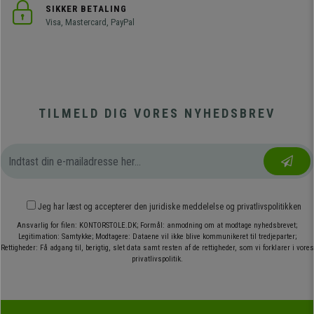
SIKKER BETALING
Visa, Mastercard, PayPal
TILMELD DIG VORES NYHEDSBREV
Jeg har læst og accepterer den
juridiske meddelelse
og
privatlivspolitikken
Ansvarlig for filen: KONTORSTOLE.DK; Formål: anmodning om at modtage nyhedsbrevet;
Legitimation: Samtykke; Modtagere: Dataene vil ikke blive kommunikeret til tredjeparter;
Rettigheder: Få adgang til, berigtig, slet data samt resten af de rettigheder, som vi forklarer i vores
privatlivspolitik.