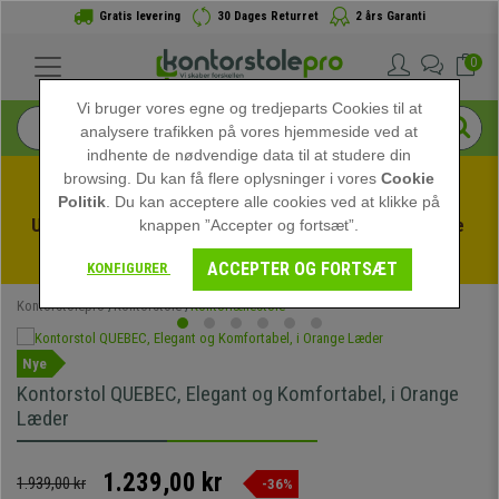
Gratis levering
30 Dages Returret
2 års Garanti
0
Vi bruger vores egne og tredjeparts Cookies til at
analysere trafikken på vores hjemmeside ved at
indhente de nødvendige data til at studere din
browsing. Du kan få flere oplysninger i vores
Cookie
Politik
. Du kan acceptere alle cookies ved at klikke på
Udnyt sommerudsalget hos kontorstolepro! Eksklusive 
knappen ”Accepter og fortsæt”.
rabatter i en begrænset periode - 
Se tilbuddet
 -
ACCEPTER OG FORTSÆT
KONFIGURER
Kontorstolepro
Kontorstole
Kontorlænestole
Nye
Kontorstol QUEBEC, Elegant og Komfortabel, i Orange
Læder
1.239,00 kr
1.939,00 kr
-36%