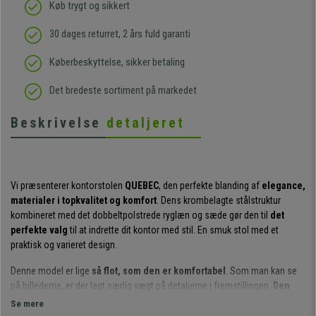
Køb trygt og sikkert
30 dages returret, 2 års fuld garanti
Køberbeskyttelse, sikker betaling
Det bredeste sortiment på markedet
Beskrivelse
detaljeret
Vi præsenterer kontorstolen
QUEBEC
, den perfekte blanding af
elegance,
materialer i topkvalitet og komfort
. Dens krombelagte stålstruktur
kombineret med det dobbeltpolstrede ryglæn og sæde gør den til
det
perfekte valg
til at indrette dit kontor med stil. En smuk stol med et
praktisk og varieret design.
Denne model er lige
så flot, som den er komfortabel
. Som man kan se
på billederne, er der lagt særlig vægt på detaljerne i fremstillingen.
Den
har dobbeltpolstring, som gør den mere komfortabel end andre
Se mere
stole i samme stil.