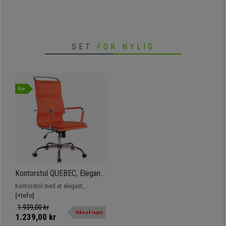
læder. Meget polstret og robust
metalstel.
SET
FOR NYLIG
Nye
Kontorstol QUEBEC, Elegant
og Komfortabel, i Orange
Kontorstol med et elegant,
Læder
moderne og imponerende design,
[+Info]
der kombinerer komfort og
1.939,00 kr
Ikke på lager
materialer af høj kvalitet.
1.239,00 kr