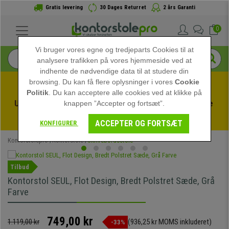
Gratis levering
30 Dages Returret
2 års Garanti
0
Vi bruger vores egne og tredjeparts Cookies til at
analysere trafikken på vores hjemmeside ved at
indhente de nødvendige data til at studere din
browsing. Du kan få flere oplysninger i vores
Cookie
Politik
. Du kan acceptere alle cookies ved at klikke på
Udnyt sommerudsalget hos kontorstolepro! Eksklusive 
knappen ”Accepter og fortsæt”.
rabatter i en begrænset periode - 
Se tilbuddet
 -
ACCEPTER OG FORTSÆT
KONFIGURER
Kontorstolepro
Kontorstole
Skrivebordsstole
Tilbud
Kontorstol SEUL, Flot Design, Bredt Polstret Sæde, Grå
Farve
749,00 kr
1.119,00 kr
(936,25 kr MOMS inkluderet)
-33%