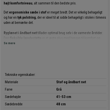
højt komfortniveau
, alt sammen til den bedste pris.
Det
ergonomiske sæde i stof
er meget bredt. Det er virkelig behageligt
og har en
tyk polstring
, der er ideel til at sidde behageligt i stolen i timevis
uden at bemærke det.
Ryglænet i åndbart net
tillader optimal brug selv i de varmeste årstider.
Den
fleksible lændestøtte
er et ægte plus med hensyn til komfort og
ergonomi, så du kan støtte din ryg perfekt og bevare en god
Se mere
kropsholdning.
Denne fantastiske stol har en
vippemekanisme, der kan justeres efter
kropsvægten
, og er udstyret med en
vippefunktion
: Ved at trække
løftehåndtaget udad aktiveres denne funktion; ved at stikke det ind igen
deaktiveres funktionen, og ryglænet holdes fast. Denne stol er
velegnet
Tekniske egenskaber:
til 4 timers brug om dagen
.
Materiale
Stof og åndbart net
Armlænene har et meget attraktivt design
.
Foden i polyamid
er meget
Farve
Grå
robust og designet til at holde i mange år. Desuden fås denne model
Sædehøjde
41-53 cm
i
seks forskellige farver,
så du kan vælge den, der passer bedst til din
indretning.
Sædebredde
48 cm