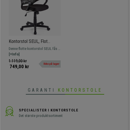
Kontorstol SEUL, Flot
Design, Bredt Polstret
Denne flotte kontorstol SEUL fås i
Sæde, Grå Farve
flere forskellige farver. Dens
[+Info]
polstrede netsæde gør den meget
1.119,00 kr
Ikke på lager
komfortabel.
749,00 kr
GARANTI
KONTORSTOLE
SPECIALISTER I KONTORSTOLE
Det største produktsortiment