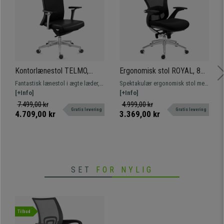
Kontorlænestol TELMO,
Ergonomisk stol ROYAL, 8
Højeste Kvalitet, Elegant
timers brug, Avanceret
Fantastisk lænestol i ægte læder,
Spektakulær ergonomisk stol med
Design, Ægte Læder, I Sort
Lændestøtte, Eksklusivt
en luksus med hensyn til design,
[+Info]
førsteklasses teknologi og
[+Info]
Design, Sort
kvalitet og komfort. Professionel
design. Fremragende komfort med
7.499,00 kr
4.999,00 kr
Gratis levering
Gratis levering
brug i 8 timer.
unik stil. Hurtig levering!
4.709,00 kr
3.369,00 kr
SET
FOR NYLIG
Tilbud