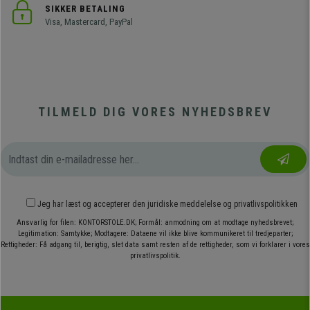
SIKKER BETALING
Visa, Mastercard, PayPal
TILMELD DIG VORES NYHEDSBREV
Jeg har læst og accepterer den
juridiske meddelelse
og
privatlivspolitikken
Ansvarlig for filen: KONTORSTOLE.DK; Formål: anmodning om at modtage nyhedsbrevet;
Legitimation: Samtykke; Modtagere: Dataene vil ikke blive kommunikeret til tredjeparter;
Rettigheder: Få adgang til, berigtig, slet data samt resten af de rettigheder, som vi forklarer i vores
privatlivspolitik.