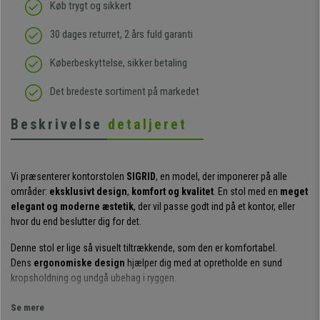
Køb trygt og sikkert
30 dages returret, 2 års fuld garanti
Køberbeskyttelse, sikker betaling
Det bredeste sortiment på markedet
Beskrivelse
detaljeret
Vi præsenterer kontorstolen
SIGRID
, en model, der imponerer på alle
områder:
eksklusivt design
,
komfort og kvalitet
. En stol med en
meget
elegant og moderne æstetik
, der vil passe godt ind på et kontor, eller
hvor du end beslutter dig for det.
Denne stol er lige så visuelt tiltrækkende, som den er komfortabel.
Dens
ergonomiske design
hjælper dig med at opretholde en sund
kropsholdning og undgå ubehag i ryggen.
Et yderligere højdepunkt i forhold til komfort er den
vippende
Se mere
lænemekanisme
: Når du bevæger løftehåndtaget udad, går stolen i