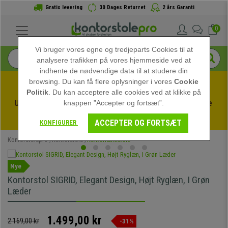
Gratis levering
30 Dages Returret
2 års Garanti
0
Vi bruger vores egne og tredjeparts Cookies til at
analysere trafikken på vores hjemmeside ved at
indhente de nødvendige data til at studere din
browsing. Du kan få flere oplysninger i vores
Cookie
Politik
. Du kan acceptere alle cookies ved at klikke på
Udnyt sommerudsalget hos kontorstolepro! Eksklusive 
knappen ”Accepter og fortsæt”.
rabatter i en begrænset periode - 
Se tilbuddet
 -
ACCEPTER OG FORTSÆT
KONFIGURER
Kontorstolepro
Kontorstole
Kontorlænestole
Nye
Kontorstol SIGRID, Elegant Design, Højt Ryglæn, I Grøn
Læder
1.499,00 kr
2.169,00 kr
-31%