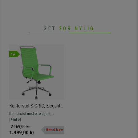
derhjemme.
SET
FOR NYLIG
Nye
Kontorstol SIGRID, Elegant
Design, Højt Ryglæn, I Grøn
Kontorstol med et elegant,
Læder
moderne og markant design, der
[+Info]
kombinerer komfort og materialer
2.169,00 kr
Ikke på lager
af høj kvalitet.
1.499,00 kr