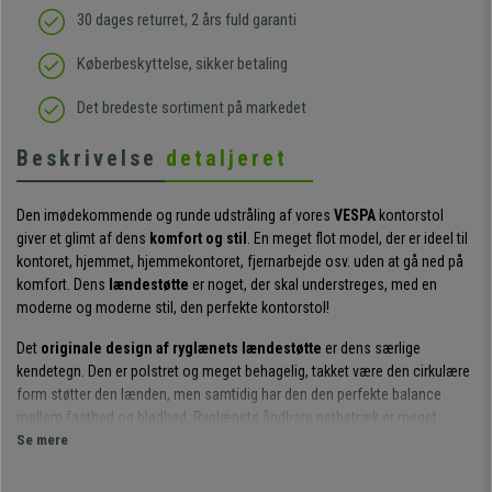
30 dages returret, 2 års fuld garanti
Køberbeskyttelse, sikker betaling
Det bredeste sortiment på markedet
Beskrivelse
detaljeret
Den imødekommende og runde udstråling af vores
VESPA
kontorstol
giver et glimt af dens
komfort og stil
. En meget flot model, der er ideel til
kontoret, hjemmet, hjemmekontoret, fjernarbejde osv. uden at gå ned på
komfort. Dens
lændestøtte
er noget, der skal understreges, med en
moderne og moderne stil, den perfekte kontorstol!
Det
originale design af ryglænets lændestøtte
er dens særlige
kendetegn. Den er polstret og meget behagelig, takket være den cirkulære
form støtter den lænden, men samtidig har den den perfekte balance
mellem fasthed og blødhed. Ryglænets åndbare netbetræk er meget
behageligt, holdbart og nemt at rengøre.
Se mere
Sædet er polstret med høj densitet og afrundede kanter og