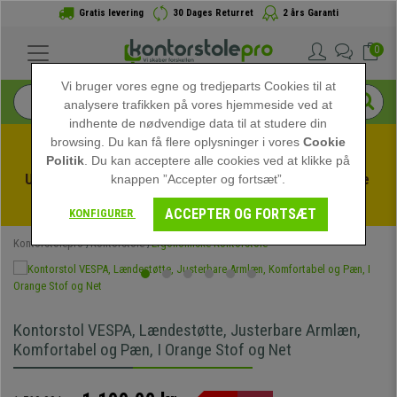
Gratis levering
30 Dages Returret
2 års Garanti
0
Vi bruger vores egne og tredjeparts Cookies til at
analysere trafikken på vores hjemmeside ved at
indhente de nødvendige data til at studere din
browsing. Du kan få flere oplysninger i vores
Cookie
Politik
. Du kan acceptere alle cookies ved at klikke på
Udnyt sommerudsalget hos kontorstolepro! Eksklusive 
knappen ”Accepter og fortsæt”.
rabatter i en begrænset periode - 
Se tilbuddet
 -
ACCEPTER OG FORTSÆT
KONFIGURER
Kontorstolepro
Kontorstole
Ergonomiske Kontorstole
Kontorstol VESPA, Lændestøtte, Justerbare Armlæn,
Komfortabel og Pæn, I Orange Stof og Net