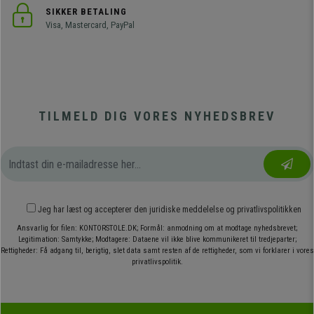
SIKKER BETALING
Visa, Mastercard, PayPal
TILMELD DIG VORES NYHEDSBREV
Jeg har læst og accepterer den
juridiske meddelelse
og
privatlivspolitikken
Ansvarlig for filen: KONTORSTOLE.DK; Formål: anmodning om at modtage nyhedsbrevet;
Legitimation: Samtykke; Modtagere: Dataene vil ikke blive kommunikeret til tredjeparter;
Rettigheder: Få adgang til, berigtig, slet data samt resten af de rettigheder, som vi forklarer i vores
privatlivspolitik.