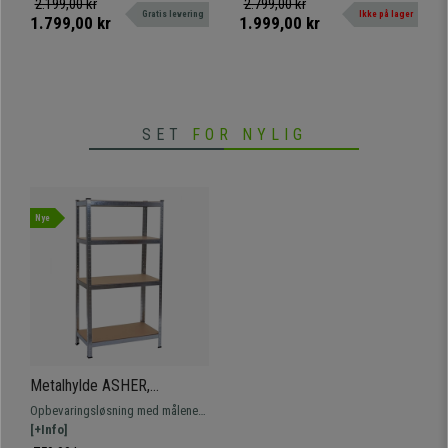
2.199,00 kr
2.799,00 kr
Gratis levering
Ikke på lager
opbevaringsplads.
1.799,00 kr
1.999,00 kr
SET
FOR NYLIG
Nye
Metalhylde ASHER,
160x80x40 cm, 4 Hylder,
Opbevaringsløsning med målene
Grå Farve
160x80x40 cm. Sort metalstruktur
[+Info]