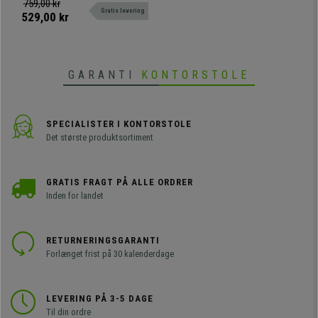
og træhylder.
759,00 kr
Gratis levering
529,00 kr
GARANTI
KONTORSTOLE
SPECIALISTER I KONTORSTOLE
Det største produktsortiment
GRATIS FRAGT PÅ ALLE ORDRER
Inden for landet
RETURNERINGSGARANTI
Forlænget frist på 30 kalenderdage
LEVERING PÅ 3-5 DAGE
Til din ordre