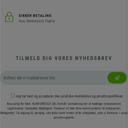
SIKKER BETALING
Visa, Mastercard, PayPal
TILMELD DIG VORES NYHEDSBREV
Jeg har læst og accepterer den
juridiske meddelelse
og
privatlivspolitikken
Ansvarlig for filen: KONTORSTOLE.DK; Formål: anmodning om at modtage nyhedsbrevet;
Legitimation: Samtykke; Modtagere: Dataene vil ikke blive kommunikeret til tredjeparter;
Rettigheder: Få adgang til, berigtig, slet data samt resten af de rettigheder, som vi forklarer i vores
privatlivspolitik.