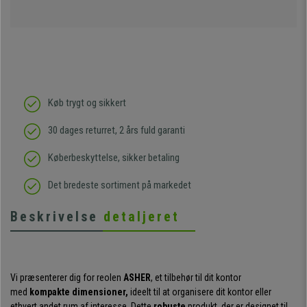
Køb trygt og sikkert
30 dages returret, 2 års fuld garanti
Køberbeskyttelse, sikker betaling
Det bredeste sortiment på markedet
Beskrivelse
detaljeret
Vi præsenterer dig for reolen
ASHER
, et tilbehør til dit kontor
med
kompakte dimensioner,
ideelt til at organisere dit kontor eller
ethvert andet rum af interesse. Dette
robuste
produkt, der er designet til