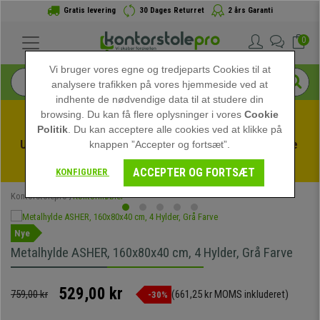
Gratis levering
30 Dages Returret
2 års Garanti
0
Vi bruger vores egne og tredjeparts Cookies til at
analysere trafikken på vores hjemmeside ved at
indhente de nødvendige data til at studere din
browsing. Du kan få flere oplysninger i vores
Cookie
Politik
. Du kan acceptere alle cookies ved at klikke på
Udnyt sommerudsalget hos kontorstolepro! Eksklusive 
knappen ”Accepter og fortsæt”.
rabatter i en begrænset periode - 
Se tilbuddet
 -
ACCEPTER OG FORTSÆT
KONFIGURER
Kontorstolepro
Kontormøbler
Nye
Metalhylde ASHER, 160x80x40 cm, 4 Hylder, Grå Farve
529,00 kr
759,00 kr
(661,25 kr MOMS inkluderet)
-30%