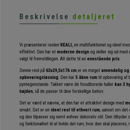
Beskrivelse
detaljeret
Vi præsenterer reolen
KEALI,
en multifunktionel og ideel mode
effektivt. Den har et
moderne design
og skiller sig ud med
valgt til fremstillingen. Alt dette til en
enestående pris
.
Denne reol på
63x29,5x176 cm
er en meget
anvendelig og
opbevaringsløsning
. Den har
5 åbne rum
til opbevaring af 
pyntegenstande. Takket være de forudborede huller
kan 3 h
højden
, så de passer til dine forskellige behov.
Det er værd at nævne, at den har et attraktivt design med
mo
smukt. Det er en
ideel reol til ethvert rum
, uanset om det 
og den tilpasser sig nemt enhver dekorativ stil. Den tilbyder 
og funktionalitet til at holde det rum, hvor den skal placeres, 