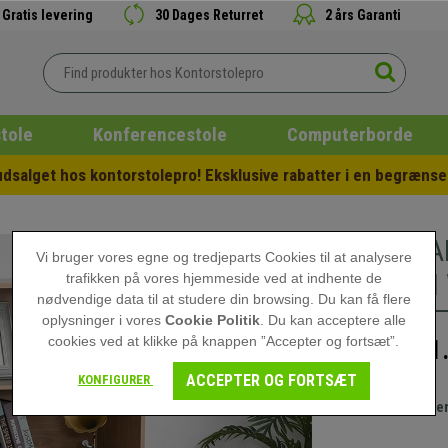
Gratis levering
30 Dages Returret
2 års Garanti
tole
Konferencestole
Computerborde
salget hos kontorstolepro! Eksklusive rabatter i en begrænset
Reol KEA
Vi bruger vores egne og tredjeparts Cookies til at analysere
Design, 
trafikken på vores hjemmeside ved at indhente de
nødvendige data til at studere din browsing. Du kan få flere
oplysninger i vores
Cookie Politik
. Du kan acceptere alle
cookies ved at klikke på knappen ”Accepter og fortsæt”.
1
1.999,00 kr
ACCEPTER OG FORTSÆT
KONFIGURER
Gratis leve