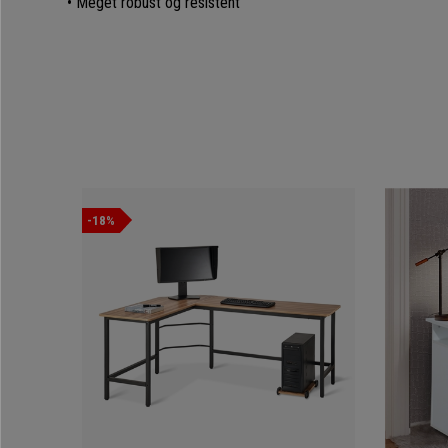
• Meget robust og resistent
-18%