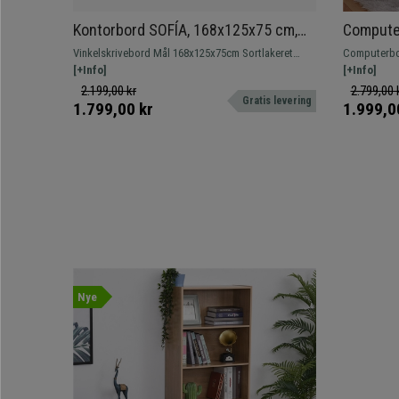
Kontorbord SOFÍA, 168x125x75 cm,
Computer
Metalstel I Sort, Træoverflade I Eg
Tastatur
Vinkelskrivebord Mål 168x125x75cm Sortlakeret
Computerbor
Træ, Hvi
metalstel
[+Info]
Model med b
[+Info]
opbevarings
2.199,00 kr
2.799,00 
Gratis levering
1.799,00 kr
1.999,0
Nye