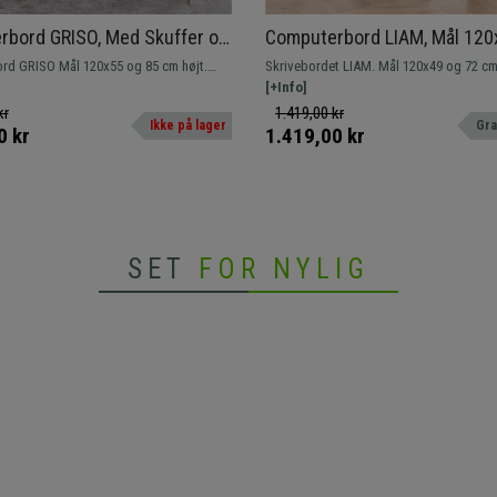
bord GRISO, Med Skuffer og
Computerbord LIAM, Mål 12
holder, Mål 120x55x85 cm, I
cm, I Træ, Hvid Farve
d GRISO Mål 120x55 og 85 cm højt.
Skrivebordet LIAM. Mål 120x49 og 72 cm højt. Model
d Farve
red overflade, tastaturholder og
med et enkelt design, der perfekt kombi
[+Info]
plads.
anvendelig overflade og opbevaringspla
kr
1.419,00 kr
Ikke på lager
Gra
0 kr
1.419,00 kr
SET
FOR NYLIG