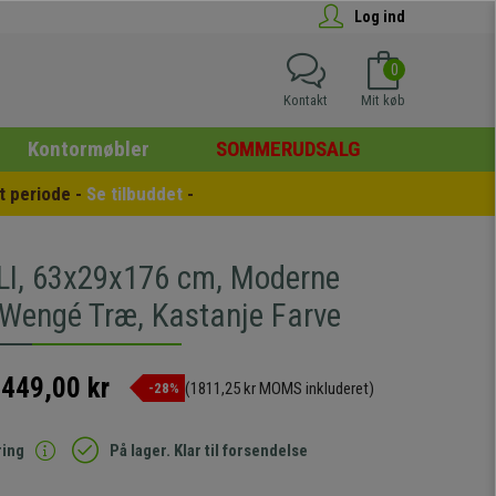
Log ind
0
Kontakt
Mit køb
Kontormøbler
SOMMERUDSALG
 periode - 
Se tilbuddet
 -
LI, 63x29x176 cm, Moderne
I Wengé Træ, Kastanje Farve
.449,00 kr
(1811,25 kr MOMS inkluderet)
-28%
ring
På lager. Klar til forsendelse