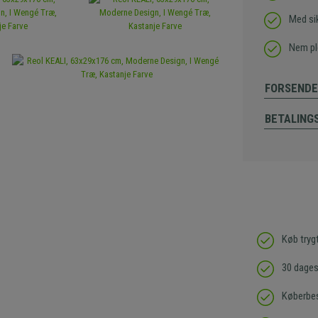
Med si
Nem pl
FORSENDE
BETALING
Køb tryg
30 dages 
Køberbes