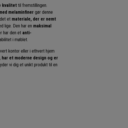
 kvalitet
til fremstillingen.
med melaminfiner
gør denne
 det et
materiale, der er nemt
ed lige. Den har en
maksimal
r har den et
anti-
bilitet i møblet.
vert kontor eller i ethvert hjem
, har et moderne design og er
der vi dig et unikt produkt til en