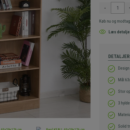
-
Køb nu og modtag
Læs detalje
DETALJER
Design 
Mål 63
Stor o
3 hylde
Materia
Solid t