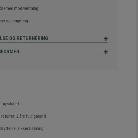
kkerhed mod væltning
eje og rengøring
LSE OG RETURNERING
SFORMER
t og sikkert
returret, 2 års fuld garanti
kyttelse, sikker betaling