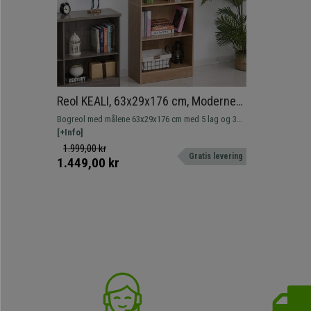
Reol KEALI, 63x29x176 cm, Moderne
Design, I Wengé Træ, Kastanje Farve
Bogreol med målene 63x29x176 cm med 5 lag og 3
justerbare hylder. Moderne stil, meget robust og
[+Info]
modstandsdygtig.
1.999,00 kr
Gratis levering
1.449,00 kr