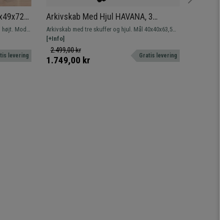
0x49x72
Arkivskab Med Hjul HAVANA, 3
Arkivsk
Skuffer, Mål 40x54x55 cm, Hvid og
Mål 40
Arkivskab med tre skuffer og hjul. Mål 40x40x63,5
Tre skuff
Grå Farve
nerer
cm. Inkluderer sikkerhedslås.
[+Info]
stålstrukt
[+Info]
ds.
2.499,00 kr
1.499,
tis levering
Gratis levering
1.749,00 kr