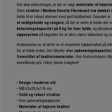
Det skal understreges, at der er valgt
materialer af højeste
Dens
struktur i Medium Density Fibreboard træ
dækket 
hylde til et robust element med god holdbarhed. Desuden er
at vedligeholde og rengøre
, så det er nemt at holde det v
belastningskapacitet på 8 kg for hver hylde
, og derudove
vippesystem
på bagsiden for at sikre større sikkerhed og sta
Konklusionen er, at dette er et essentielt hjælpemøbel på eth
for at holde orden. Det tilbyder
stor opbevaringskapacitet
fremstillet af kvalitetsmaterialer.
Hos Kontorstolepro tilby
enestående pris. Udnyt denne mulighed!
•
Design i moderne stil
• Mål 63x29,5x176 cm
•
Solid og robust struktur
• Stor opbevaringskapacitet
•
Materialer af højeste kvalitet