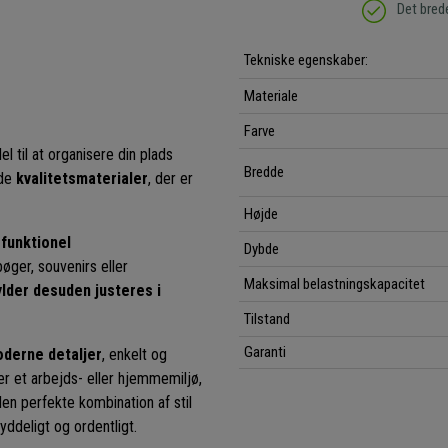
Det bred
Tekniske egenskaber:
Materiale
Farve
l til at organisere din plads
Bredde
 de
kvalitetsmaterialer
, der er
Højde
 funktionel
Dybde
bøger, souvenirs eller
Maksimal belastningskapacitet
ylder desuden justeres i
Tilstand
Garanti
derne detaljer
, enkelt og
er et arbejds- eller hjemmemiljø,
den perfekte kombination af stil
ryddeligt og ordentligt.