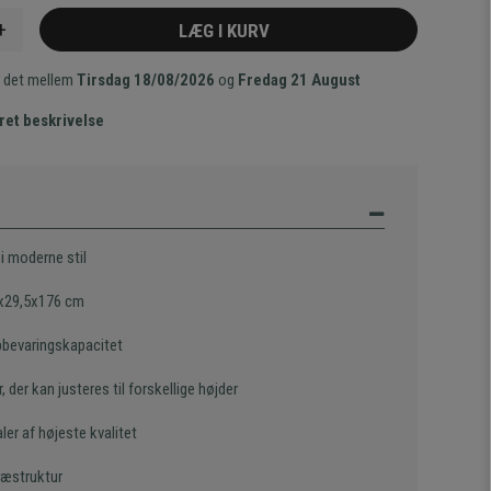
+
LÆG I KURV
 det mellem
Tirsdag 18/08/2026
og
Fredag 21 August
ret beskrivelse
i moderne stil
x29,5x176 cm
pbevaringskapacitet
r, der kan justeres til forskellige højder
ler af højeste kvalitet
ræstruktur