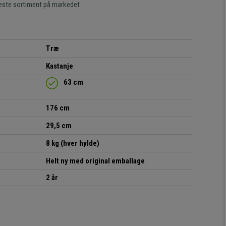
este sortiment på markedet
Træ
Kastanje
63 cm
176 cm
29,5 cm
8 kg (hver hylde)
Helt ny med original emballage
2 år